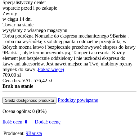
Specjalistyczny dealer
wsparcie przed i po zakupie
Zwroty
w ciągu 14 dni
Towar na stanie
wysyłamy z własnego magazynu
Torba podróżna Nomadic do ekspresu mechanicznego 9Barista .
Torba ma wyściółkę z solidnej pianki i oddzielne przegródki, w
których można łatwo i bezpiecznie przechowywać ekspres do kawy
9Barista , płytę termoprzewodzącą, Tamper i akcesoria. Każdy
element jest bezpiecznie oddzielony i nie uszkodzi ekspresu do
kawy ani akcesoriów. Jest nawet miejsce na Twój ulubiony ręczny
młynek do kawy .
Pokaż więcej
709,00 zł
Cena bez VAT: 576,42 zł
Brak na stanie
Produkty powiązane
Śledź dostępność produktu
Ocena ogólna:
0
(
0%
)
Ilość ocen:
0
Dodać ocenę
Producent:
9Barista