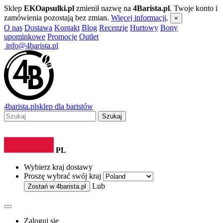
Sklep
EKOapsulki.pl
zmienił nazwę na
4Barista.pl
. Twoje konto i
zamówienia pozostają bez zmian.
Więcej informacji
.
×
O nas
Dostawa
Kontakt
Blog
Recenzje
Hurtowy
Bony
upominkowe
Promocje
Outlet
info@4barista.pl
4
barista
.pl
sklep dla baristów
Szukaj
PL
Wybierz kraj dostawy
Proszę wybrać swój kraj
Lub
Zostań w
4barista.pl
Zaloguj się