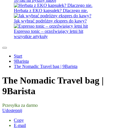
10 rad na pyszny napój
Herbata z EKO kapsułek? Dlaczego nie.
Jak wybrać podróżny ekspres do kawy?
Espresso tonic – orzeźwiający letni hit
wszystkie artykuły
Start
9Barista
The Nomadic Travel bag | 9Barista
The Nomadic Travel bag |
9Barista
Przesyłka za darmo
Udostępnij
Copy
E-mail