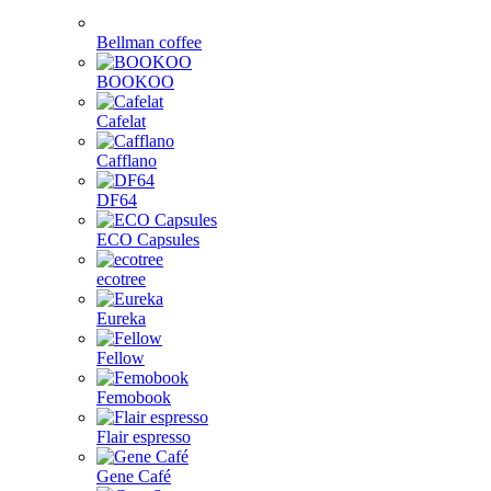
Bellman coffee
BOOKOO
Cafelat
Cafflano
DF64
ECO Capsules
ecotree
Eureka
Fellow
Femobook
Flair espresso
Gene Café