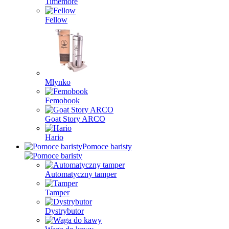
Timemore
Fellow
Mlynko
Femobook
Goat Story ARCO
Hario
Pomoce baristy
Automatyczny tamper
Tamper
Dystrybutor