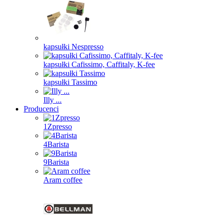
kapsułki Nespresso
kapsułki Cafissimo, Caffitaly, K-fee
kapsułki Tassimo
Illy ...
Producenci
1Zpresso
4Barista
9Barista
Aram coffee