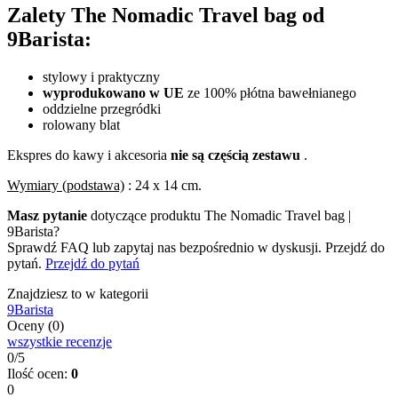
Zalety The Nomadic Travel bag od
9Barista:
stylowy i praktyczny
wyprodukowano w UE
ze 100% płótna bawełnianego
oddzielne przegródki
rolowany blat
Ekspres do kawy i akcesoria
nie są częścią zestawu
.
Wymiary (podstawa)
: 24 x 14 cm.
Masz pytanie
dotyczące produktu The Nomadic Travel bag |
9Barista?
Sprawdź FAQ lub zapytaj nas bezpośrednio w dyskusji. Przejdź do
pytań.
Przejdź do pytań
Znajdziesz to w kategorii
9Barista
Oceny (0)
wszystkie recenzje
0/5
Ilość ocen:
0
0