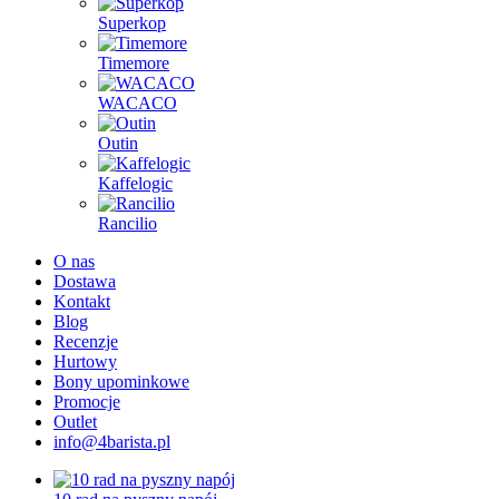
Superkop
Timemore
WACACO
Outin
Kaffelogic
Rancilio
O nas
Dostawa
Kontakt
Blog
Recenzje
Hurtowy
Bony upominkowe
Promocje
Outlet
info@4barista.pl