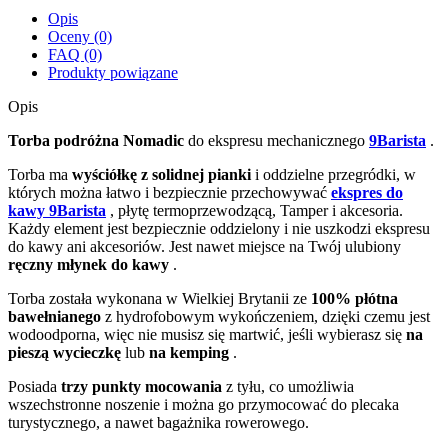
Opis
Oceny (0)
FAQ (0)
Produkty powiązane
Opis
Torba podróżna Nomadic
do ekspresu mechanicznego
9Barista
.
Torba ma
wyściółkę z solidnej pianki
i oddzielne przegródki, w
których można łatwo i bezpiecznie przechowywać
ekspres do
kawy 9Barista
, płytę termoprzewodzącą, Tamper i akcesoria.
Każdy element jest bezpiecznie oddzielony i nie uszkodzi ekspresu
do kawy ani akcesoriów. Jest nawet miejsce na Twój ulubiony
ręczny młynek do kawy
.
Torba została wykonana w Wielkiej Brytanii ze
100% płótna
bawełnianego
z hydrofobowym wykończeniem, dzięki czemu jest
wodoodporna, więc nie musisz się martwić, jeśli wybierasz się
na
pieszą wycieczkę
lub
na kemping
.
Posiada
trzy punkty mocowania
z tyłu, co umożliwia
wszechstronne noszenie i można go przymocować do plecaka
turystycznego, a nawet bagażnika rowerowego.