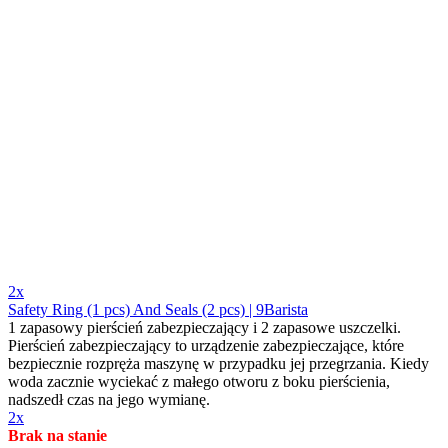
2x
Safety Ring (1 pcs) And Seals (2 pcs) | 9Barista
1 zapasowy pierścień zabezpieczający i 2 zapasowe uszczelki.
Pierścień zabezpieczający to urządzenie zabezpieczające, które
bezpiecznie rozpręża maszynę w przypadku jej przegrzania. Kiedy
woda zacznie wyciekać z małego otworu z boku pierścienia,
nadszedł czas na jego wymianę.
2x
Brak na stanie