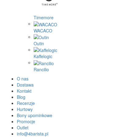
Timemore
WACACO
Outin
Kaffelogic
Rancilio
O nas
Dostawa
Kontakt
Blog
Recenzje
Hurtowy
Bony upominkowe
Promocje
Outlet
info@4barista.pl