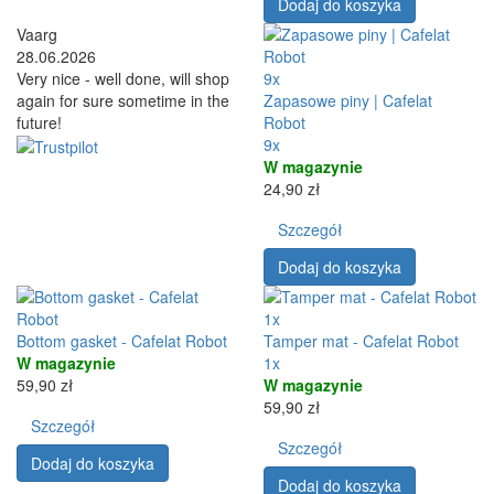
Dodaj do koszyka
Vaarg
28.06.2026
Very nice - well done, will shop
9x
again for sure sometime in the
Zapasowe piny | Cafelat
future!
Robot
9x
W magazynie
24,90 zł
Szczegół
Dodaj do koszyka
1x
Bottom gasket - Cafelat Robot
Tamper mat - Cafelat Robot
W magazynie
1x
59,90 zł
W magazynie
59,90 zł
Szczegół
Szczegół
Dodaj do koszyka
Dodaj do koszyka