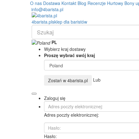
O nas
Dostawa
Kontakt
Blog
Recenzje
Hurtowy
Bony u
info@4barista.pl
4
barista
.pl
sklep dla baristów
PL
Wybierz kraj dostawy
Proszę wybrać swój kraj
Lub
Zostań w
4barista.pl
Zaloguj się
Adres poczty elektronicznej:
Hasło: