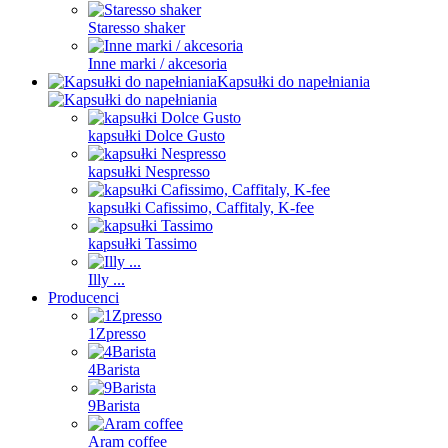
Staresso shaker
Inne marki / akcesoria
Kapsułki do napełniania
kapsułki Dolce Gusto
kapsułki Nespresso
kapsułki Cafissimo, Caffitaly, K-fee
kapsułki Tassimo
Illy ...
Producenci
1Zpresso
4Barista
9Barista
Aram coffee