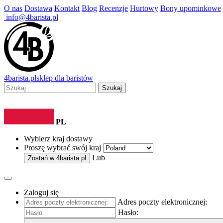
O nas
Dostawa
Kontakt
Blog
Recenzje
Hurtowy
Bony upominkowe
info@4barista.pl
4
barista
.pl
sklep dla baristów
Szukaj
PL
Wybierz kraj dostawy
Proszę wybrać swój kraj
Lub
Zostań w
4barista.pl
Zaloguj się
Adres poczty elektronicznej:
Hasło: