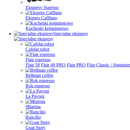
Ekspresy Staresso
Ekspres Cafflano
Kuchenki kempingowe
Specjalne ekspresy
Cafelat robot
Flair espresso
Flair 58
Flair 49 PRO
Flair PRO
Flair Classic / Signatur
Bellman coffee
Rok espresso
La Pavoni
9Barista
Rancilio
Goat Story