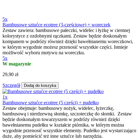
5x
Bambusowe sztućce ecotree (3-częściowe) + woreczek
Zestaw zawiera: bambusowe pałeczki, widelec i łyżkę w ciemnej
kolorystyce z ozdobnymi rączkami. Zestaw będzie doskonałym
kompanem w podróży również dzięki bawełnianemu woreczkowi,
w którym wygodnie możesz przenosić wszystkie części. Istnieje
możliwość wyboru motywu na woreczku.
5x
W magazynie
29,90 zł
Szczegół
Dodaj do koszyka
1x
Bambusowe sztućce ecotree (5 części) + pudełko
Zestaw obejmuje: bambusowy nożyk, widelec, łyżeczkę,
bambusową i nierdzewną słomkę, szczoteczkę do słomki. Zestaw
będzie doskonałym towarzyszem w podróży również dzięki
bawełnianemu pudełku w kształcie piórnika, w którym można
wygodnie przenosić wszystkie elementy. Pudełko jest wystarczająco
duże, aby pomieścić też inne sztućce lub narzędzia.