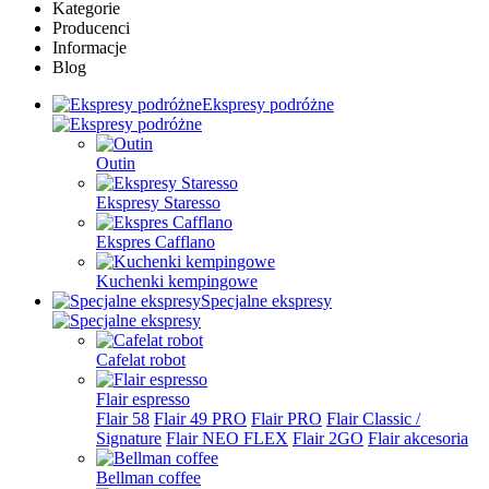
Kategorie
Producenci
Informacje
Blog
Ekspresy podróżne
Outin
Ekspresy Staresso
Ekspres Cafflano
Kuchenki kempingowe
Specjalne ekspresy
Cafelat robot
Flair espresso
Flair 58
Flair 49 PRO
Flair PRO
Flair Classic /
Signature
Flair NEO FLEX
Flair 2GO
Flair akcesoria
Bellman coffee