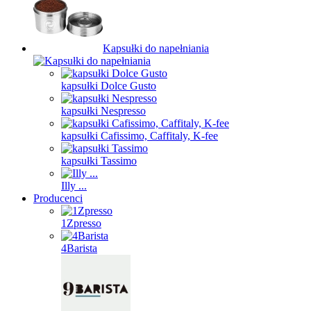
Kapsułki do napełniania
kapsułki Dolce Gusto
kapsułki Nespresso
kapsułki Cafissimo, Caffitaly, K-fee
kapsułki Tassimo
Illy ...
Producenci
1Zpresso
4Barista