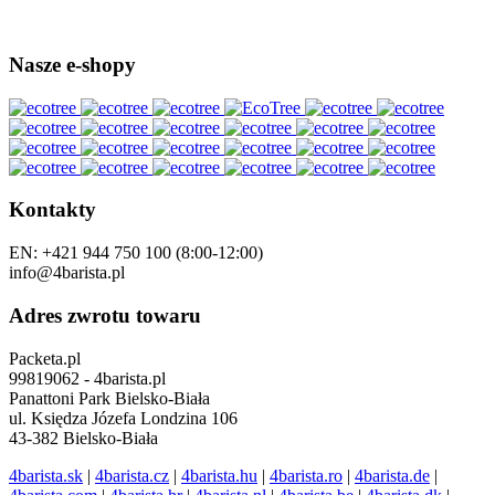
Nasze e-shopy
Kontakty
EN: +421 944 750 100 (8:00-12:00)
info@4barista.pl
Adres zwrotu towaru
Packeta.pl
99819062 - 4barista.pl
Panattoni Park Bielsko-Biała
ul. Księdza Józefa Londzina 106
43-382 Bielsko-Biała
4barista.sk
|
4barista.cz
|
4barista.hu
|
4barista.ro
|
4barista.de
|