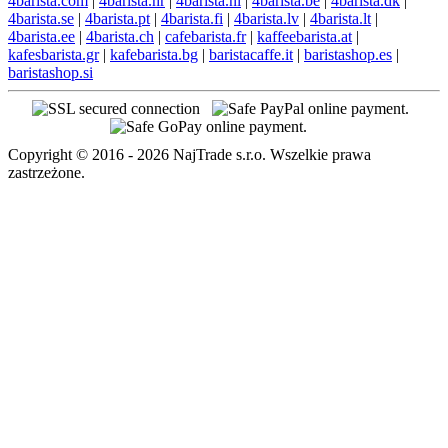
4barista.com
|
4barista.hr
|
4barista.nl
|
4barista.be
|
4barista.dk
|
4barista.se
|
4barista.pt
|
4barista.fi
|
4barista.lv
|
4barista.lt
|
4barista.ee
|
4barista.ch
|
cafebarista.fr
|
kaffeebarista.at
|
kafesbarista.gr
|
kafebarista.bg
|
baristacaffe.it
|
baristashop.es
|
baristashop.si
Copyright © 2016 - 2026 NajTrade s.r.o. Wszelkie prawa
zastrzeżone.