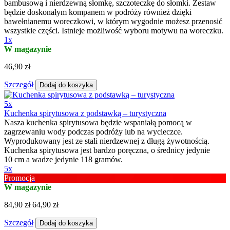
bambusową i nierdzewną słomkę, szczoteczkę do słomki. Zestaw
będzie doskonałym kompanem w podróży również dzięki
bawełnianemu woreczkowi, w którym wygodnie możesz przenosić
wszystkie części. Istnieje możliwość wyboru motywu na woreczku.
1x
W magazynie
46,90 zł
Szczegół
Dodaj do koszyka
5x
Kuchenka spirytusowa z podstawką – turystyczna
Nasza kuchenka spirytusowa będzie wspaniałą pomocą w
zagrzewaniu wody podczas podróży lub na wycieczce.
Wyprodukowany jest ze stali nierdzewnej z długą żywotnością.
Kuchenka spirytusowa jest bardzo poręczna, o średnicy jedynie
10 cm a wadze jedynie 118 gramów.
5x
Promocja
W magazynie
84,90 zł
64,90 zł
Szczegół
Dodaj do koszyka