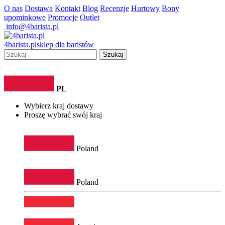
O nas
Dostawa
Kontakt
Blog
Recenzje
Hurtowy
Bony
upominkowe
Promocje
Outlet
info@4barista.pl
4
barista
.pl
sklep dla baristów
Szukaj
PL
Wybierz kraj dostawy
Proszę wybrać swój kraj
Poland
Poland