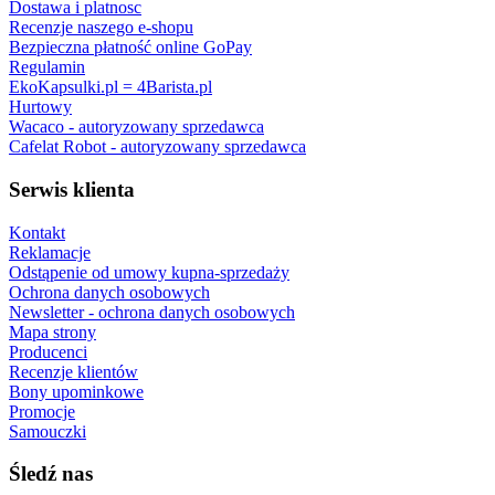
Dostawa i platnosc
Recenzje naszego e-shopu
Bezpieczna płatność online GoPay
Regulamin
EkoKapsulki.pl = 4Barista.pl
Hurtowy
Wacaco - autoryzowany sprzedawca
Cafelat Robot - autoryzowany sprzedawca
Serwis klienta
Kontakt
Reklamacje
Odstąpenie od umowy kupna-sprzedaży
Ochrona danych osobowych
Newsletter - ochrona danych osobowych
Mapa strony
Producenci
Recenzje klientów
Bony upominkowe
Promocje
Samouczki
Śledź nas