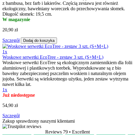
z bambusa, bez farb i lakierów. Częścią zestawu jest również
ekologiczny, bawełniany woreczek do przechowywania słomek.
Długość słomek: 19,5 cm.
W magazynie
20,90 zł
Szczegół
Dodaj do koszyka
1x
Woskowe serwetki EcoTree - zestaw 3 szt. (S+M+L)
Woskowe serwetki EcoTree są ekologicznym zamiennikiem dla folii
aluminiowej i plastikowych torebek. Wyprodukowane są z bio
bawełny zabezpieczonej pszczelim woskiem i naturalnym olejem
jojoba. Serwetki są wielokrotnego użytku, jeden zestaw wytrzyma
nawet kilka lat.
1x
Już niedostępne
54,90 zł
Szczegół
Zakup sprawdzony naszymi klientami
Reviews 79
• Excellent