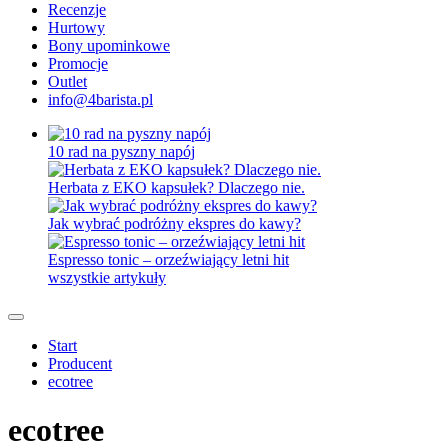
Recenzje
Hurtowy
Bony upominkowe
Promocje
Outlet
info@4barista.pl
10 rad na pyszny napój
Herbata z EKO kapsułek? Dlaczego nie.
Jak wybrać podróżny ekspres do kawy?
Espresso tonic – orzeźwiający letni hit
wszystkie artykuły
Start
Producent
ecotree
ecotree