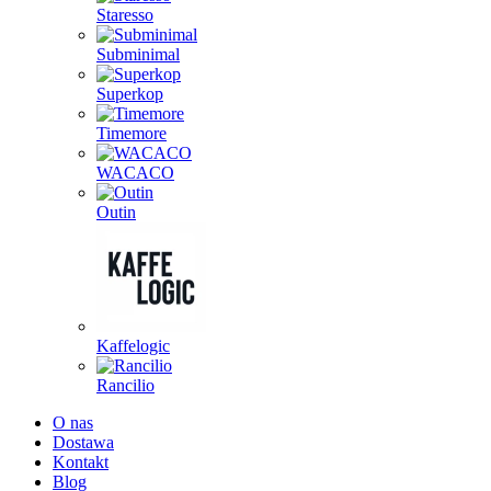
Staresso
Subminimal
Superkop
Timemore
WACACO
Outin
Kaffelogic
Rancilio
O nas
Dostawa
Kontakt
Blog