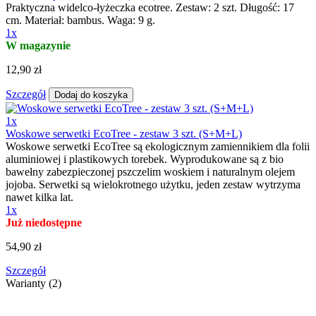
Praktyczna widelco-łyżeczka ecotree. Zestaw: 2 szt. Długość: 17
cm. Materiał: bambus. Waga: 9 g.
1x
W magazynie
12,90 zł
Szczegół
Dodaj do koszyka
1x
Woskowe serwetki EcoTree - zestaw 3 szt. (S+M+L)
Woskowe serwetki EcoTree są ekologicznym zamiennikiem dla folii
aluminiowej i plastikowych torebek. Wyprodukowane są z bio
bawełny zabezpieczonej pszczelim woskiem i naturalnym olejem
jojoba. Serwetki są wielokrotnego użytku, jeden zestaw wytrzyma
nawet kilka lat.
1x
Już niedostępne
54,90 zł
Szczegół
Warianty (2)