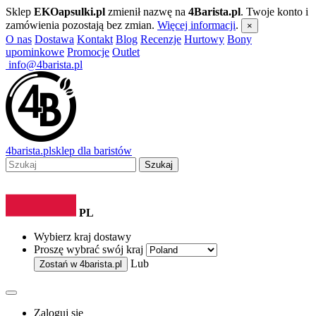
Sklep
EKOapsulki.pl
zmienił nazwę na
4Barista.pl
. Twoje konto i
zamówienia pozostają bez zmian.
Więcej informacji
.
×
O nas
Dostawa
Kontakt
Blog
Recenzje
Hurtowy
Bony
upominkowe
Promocje
Outlet
info@4barista.pl
4
barista
.pl
sklep dla baristów
Szukaj
PL
Wybierz kraj dostawy
Proszę wybrać swój kraj
Lub
Zostań w
4barista.pl
Zaloguj się