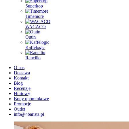
Superkop
Timemore
WACACO
Outin
Kaffelogic
Rancilio
O nas
Dostawa
Kontakt
Blog
Recenzje
Hurtowy
Bony upominkowe
Promocje
Outlet
info@4barista.pl