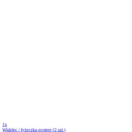
1x
Widelec / łyżeczka ecotree (2 szt.)