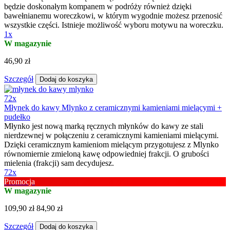
będzie doskonałym kompanem w podróży również dzięki
bawełnianemu woreczkowi, w którym wygodnie możesz przenosić
wszystkie części. Istnieje możliwość wyboru motywu na woreczku.
1x
W magazynie
46,90 zł
Szczegół
Dodaj do koszyka
72x
Młynek do kawy Mlynko z ceramicznymi kamieniami mielącymi +
pudełko
Młynko jest nową marką ręcznych młynków do kawy ze stali
nierdzewnej w połączeniu z ceramicznymi kamieniami mielącymi.
Dzięki ceramicznym kamieniom mielącym przygotujesz z Mlynko
równomiernie zmieloną kawę odpowiedniej frakcji. O grubości
mielenia (frakcji) sam decydujesz.
72x
Promocja
W magazynie
109,90 zł
84,90 zł
Szczegół
Dodaj do koszyka