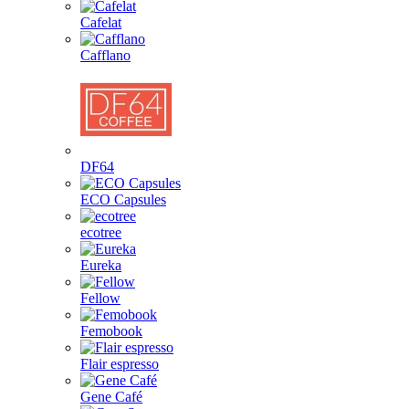
Cafelat
Cafflano
DF64
ECO Capsules
ecotree
Eureka
Fellow
Femobook
Flair espresso
Gene Café