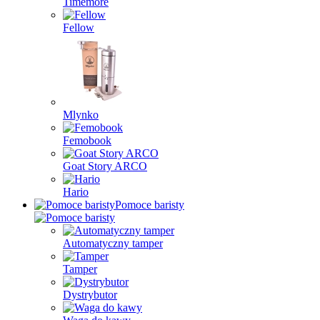
Timemore
Fellow
Mlynko
Femobook
Goat Story ARCO
Hario
Pomoce baristy
Automatyczny tamper
Tamper
Dystrybutor