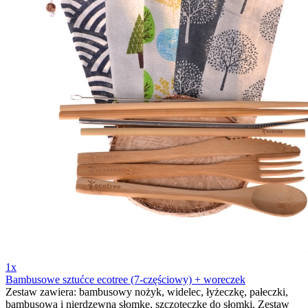
1x
Bambusowe sztućce ecotree (7-częściowy) + woreczek
Zestaw zawiera: bambusowy nożyk, widelec, łyżeczkę, pałeczki,
bambusową i nierdzewną słomkę, szczoteczkę do słomki. Zestaw