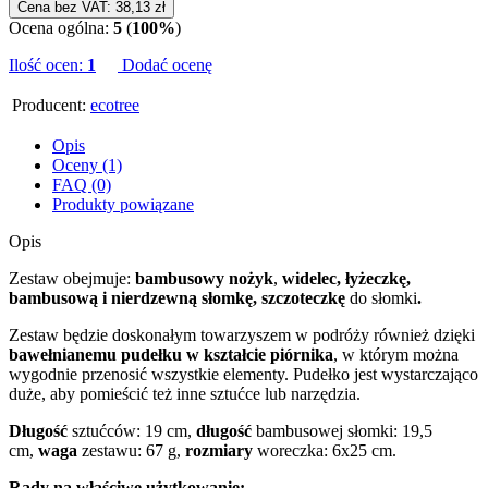
Cena bez VAT: 38,13 zł
Ocena ogólna:
5
(
100%
)
Ilość ocen:
1
Dodać ocenę
Producent:
ecotree
Opis
Oceny (1)
FAQ (0)
Produkty powiązane
Opis
Zestaw obejmuje:
bambusowy nożyk
,
widelec, łyżeczkę,
bambusową i nierdzewną słomkę, szczoteczkę
do słomki
.
Zestaw będzie doskonałym towarzyszem w podróży również dzięki
bawełnianemu pudełku w kształcie piórnika
, w którym można
wygodnie przenosić wszystkie elementy. Pudełko jest wystarczająco
duże, aby pomieścić też inne sztućce lub narzędzia.
Długość
sztućców: 19 cm,
długość
bambusowej słomki: 19,5
cm,
waga
zestawu: 67 g,
rozmiary
woreczka: 6x25 cm.
Rady na właściwe użytkowanie: