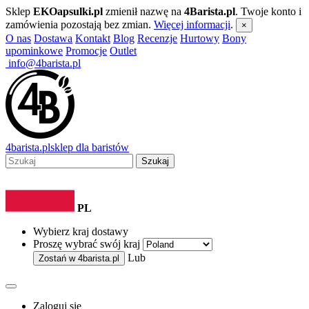
Sklep
EKOapsulki.pl
zmienił nazwę na
4Barista.pl
. Twoje konto i
zamówienia pozostają bez zmian.
Więcej informacji
.
×
O nas
Dostawa
Kontakt
Blog
Recenzje
Hurtowy
Bony
upominkowe
Promocje
Outlet
info@4barista.pl
4
barista
.pl
sklep dla baristów
Szukaj
PL
Wybierz kraj dostawy
Proszę wybrać swój kraj
Lub
Zostań w
4barista.pl
Zaloguj się