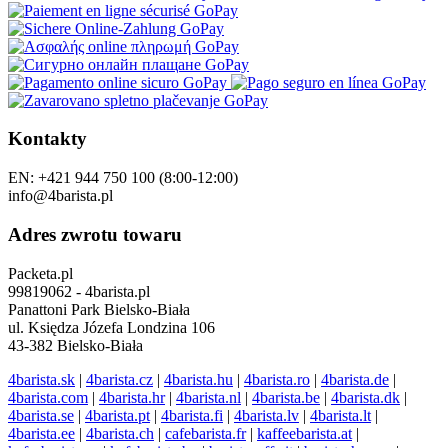
Kontakty
EN: +421 944 750 100 (8:00-12:00)
info@4barista.pl
Adres zwrotu towaru
Packeta.pl
99819062 - 4barista.pl
Panattoni Park Bielsko-Biała
ul. Księdza Józefa Londzina 106
43-382 Bielsko-Biała
4barista.sk
|
4barista.cz
|
4barista.hu
|
4barista.ro
|
4barista.de
|
4barista.com
|
4barista.hr
|
4barista.nl
|
4barista.be
|
4barista.dk
|
4barista.se
|
4barista.pt
|
4barista.fi
|
4barista.lv
|
4barista.lt
|
4barista.ee
|
4barista.ch
|
cafebarista.fr
|
kaffeebarista.at
|