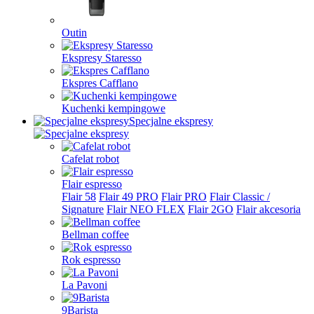
Outin
Ekspresy Staresso
Ekspres Cafflano
Kuchenki kempingowe
Specjalne ekspresy
Cafelat robot
Flair espresso
Flair 58
Flair 49 PRO
Flair PRO
Flair Classic /
Signature
Flair NEO FLEX
Flair 2GO
Flair akcesoria
Bellman coffee
Rok espresso
La Pavoni
9Barista