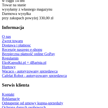
w ciągu 14 dni
Towar na stanie
wysyłamy z własnego magazynu
Darmowa wysyłka
przy zakupach powyżej 330,00 zł
Informacja
O nas
Zwrot towaru
Dostawa i platnosc
Recenzje naszego e-shopu
Bezpieczna płatność online GoPay
Regulamin
EkoKapsulki.pl = 4Barista.pl
Hurtowy
Wacaco - autoryzowany sprzedawca
Cafelat Robot - autoryzowany sprzedawca
Serwis klienta
Kontakt
Reklamacje
Odstąpenie od umowy kupna-sprzedaży
Ochrona danych osobowych