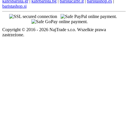
kafesbarista.gr
|
kafebarista.bg
|
baristacaffe.it
|
baristashop.es
|
baristashop.si
Copyright © 2016 - 2026 NajTrade s.r.o. Wszelkie prawa
zastrzeżone.