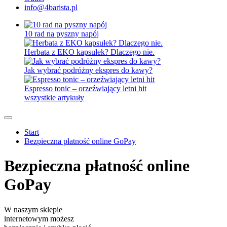
info@4barista.pl
10 rad na pyszny napój
Herbata z EKO kapsułek? Dlaczego nie.
Jak wybrać podróżny ekspres do kawy?
Espresso tonic – orzeźwiający letni hit
wszystkie artykuły
Start
Bezpieczna płatność online GoPay
Bezpieczna płatność online
GoPay
W naszym sklepie
internetowym możesz