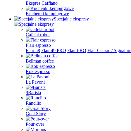
Ekspres Cafflano
Kuchenki kempingowe
Specjalne ekspresy
Cafelat robot
Flair espresso
Flair 58
Flair 49 PRO
Flair PRO
Flair Classic / Signatur
Bellman coffee
Rok espresso
La Pavoni
9Barista
Rancilio
Goat Story
Pour-over