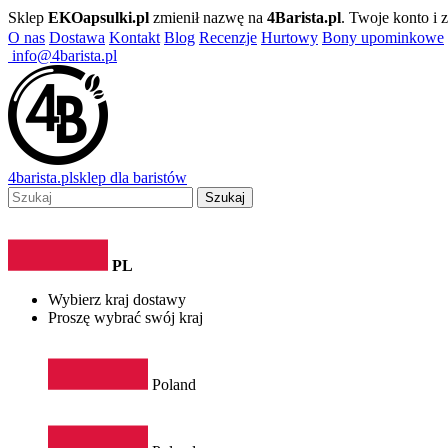
Sklep
EKOapsulki.pl
zmienił nazwę na
4Barista.pl
. Twoje konto i
O nas
Dostawa
Kontakt
Blog
Recenzje
Hurtowy
Bony upominkowe
info@4barista.pl
4
barista
.pl
sklep dla baristów
Szukaj
PL
Wybierz kraj dostawy
Proszę wybrać swój kraj
Poland