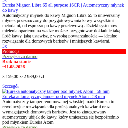
Eureka Mignon Libra 65 all purpose 16CR | Automatyczny młynek
do kawy
Automatyczny młynek do kawy Mignon Libra 65 to uniwersalny
młynek przeznaczony do przygotowywania kawy wszystkimi
metodami, od espresso po kawę przelewową . Dzięki systemowi
mielenia opartemu na wadze możesz przygotować dokładnie taką
ilość kawy, jaką ustawisz, z wysoką powtarzalnością — idealne
rozwiązanie dla domowych baristów i mniejszych kawiarni.
3x
Promocja
Przesyłka za darmo
Brak na stanie
~11.08.2026
3 159,00 zł
2 989,00 zł
Szczegół
Eureka automatyczny tamper pod młynek Atom - 58 mm
Automatyczny tamper renomowanej włoskiej marki Eureka to
rewolucyjne rozwiązanie dla profesjonalnych kawiarni oraz
wymagających domowych baristów. Jest to zintegrowany
automatyczny ubijak do kawy, który umieszcza się bezpośrednio
pod młynkiem Eureka Atom.
Przesyłka za darmo