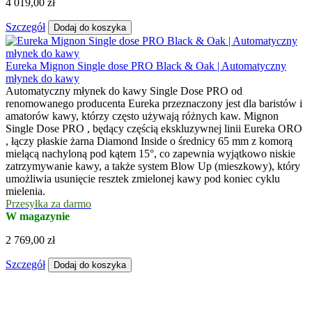
4 019,00 zł
Szczegół
Dodaj do koszyka
Eureka Mignon Single dose PRO Black & Oak | Automatyczny
młynek do kawy
Automatyczny młynek do kawy Single Dose PRO od
renomowanego producenta Eureka przeznaczony jest dla baristów i
amatorów kawy, którzy często używają różnych kaw. Mignon
Single Dose PRO , będący częścią ekskluzywnej linii Eureka ORO
, łączy płaskie żarna Diamond Inside o średnicy 65 mm z komorą
mielącą nachyloną pod kątem 15°, co zapewnia wyjątkowo niskie
zatrzymywanie kawy, a także system Blow Up (mieszkowy), który
umożliwia usunięcie resztek zmielonej kawy pod koniec cyklu
mielenia.
Przesyłka za darmo
W magazynie
2 769,00 zł
Szczegół
Dodaj do koszyka