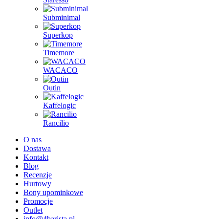
Subminimal
Superkop
Timemore
WACACO
Outin
Kaffelogic
Rancilio
O nas
Dostawa
Kontakt
Blog
Recenzje
Hurtowy
Bony upominkowe
Promocje
Outlet
info@4barista.pl