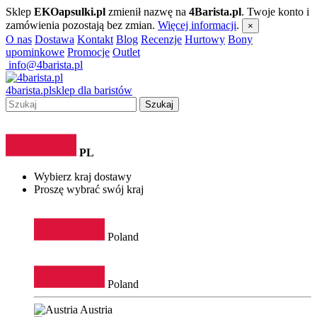
Sklep
EKOapsulki.pl
zmienił nazwę na
4Barista.pl
. Twoje konto i
zamówienia pozostają bez zmian.
Więcej informacji
.
×
O nas
Dostawa
Kontakt
Blog
Recenzje
Hurtowy
Bony
upominkowe
Promocje
Outlet
info@4barista.pl
4
barista
.pl
sklep dla baristów
Szukaj
PL
Wybierz kraj dostawy
Proszę wybrać swój kraj
Poland
Poland
Austria