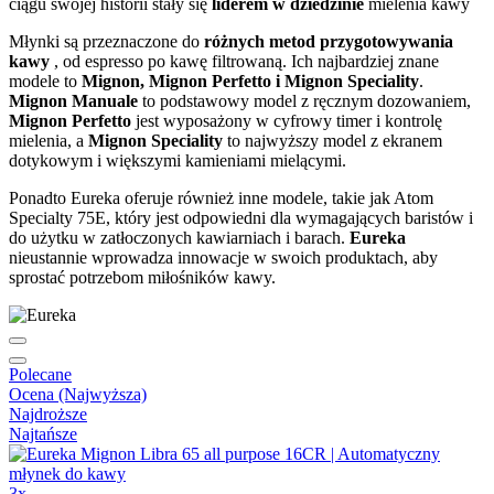
ciągu swojej historii stały się
liderem w dziedzinie
mielenia kawy
Młynki są przeznaczone do
różnych metod przygotowywania
kawy
, od espresso po kawę filtrowaną. Ich najbardziej znane
modele to
Mignon, Mignon Perfetto i Mignon Speciality
.
Mignon Manuale
to podstawowy model z ręcznym dozowaniem,
Mignon Perfetto
jest wyposażony w cyfrowy timer i kontrolę
mielenia, a
Mignon Speciality
to najwyższy model z ekranem
dotykowym i większymi kamieniami mielącymi.
Ponadto Eureka oferuje również inne modele, takie jak Atom
Specialty 75E, który jest odpowiedni dla wymagających baristów i
do użytku w zatłoczonych kawiarniach i barach.
Eureka
nieustannie wprowadza innowacje w swoich produktach, aby
sprostać potrzebom miłośników kawy.
Polecane
Ocena (Najwyższa)
Najdroższe
Najtańsze
3x