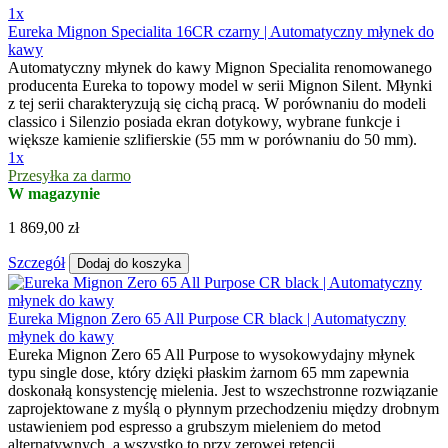
1x
Eureka Mignon Specialita 16CR czarny | Automatyczny młynek do
kawy
Automatyczny młynek do kawy Mignon Specialita renomowanego
producenta Eureka to topowy model w serii Mignon Silent. Młynki
z tej serii charakteryzują się cichą pracą. W porównaniu do modeli
classico i Silenzio posiada ekran dotykowy, wybrane funkcje i
większe kamienie szlifierskie (55 mm w porównaniu do 50 mm).
1x
Przesyłka za darmo
W magazynie
1 869,00 zł
Szczegół
Dodaj do koszyka
Eureka Mignon Zero 65 All Purpose CR black | Automatyczny
młynek do kawy
Eureka Mignon Zero 65 All Purpose to wysokowydajny młynek
typu single dose, który dzięki płaskim żarnom 65 mm zapewnia
doskonałą konsystencję mielenia. Jest to wszechstronne rozwiązanie
zaprojektowane z myślą o płynnym przechodzeniu między drobnym
ustawieniem pod espresso a grubszym mieleniem do metod
alternatywnych, a wszystko to przy zerowej retencji.