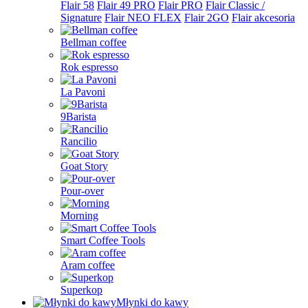
Flair 58
Flair 49 PRO
Flair PRO
Flair Classic /
Signature
Flair NEO FLEX
Flair 2GO
Flair akcesoria
Bellman coffee
Rok espresso
La Pavoni
9Barista
Rancilio
Goat Story
Pour-over
Morning
Smart Coffee Tools
Aram coffee
Superkop
Młynki do kawy