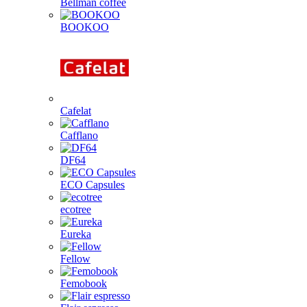
Bellman coffee
BOOKOO
Cafelat
Cafflano
DF64
ECO Capsules
ecotree
Eureka
Fellow
Femobook