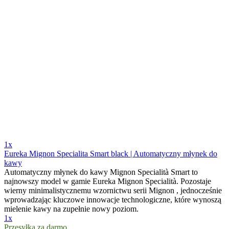
1x
Eureka Mignon Specialita Smart black | Automatyczny młynek do
kawy
Automatyczny młynek do kawy Mignon Specialità Smart to
najnowszy model w gamie Eureka Mignon Specialità. Pozostaje
wierny minimalistycznemu wzornictwu serii Mignon , jednocześnie
wprowadzając kluczowe innowacje technologiczne, które wynoszą
mielenie kawy na zupełnie nowy poziom.
1x
Przesyłka za darmo