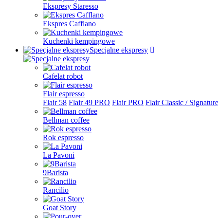
Ekspresy Staresso
Ekspres Cafflano
Kuchenki kempingowe
Specjalne ekspresy
Cafelat robot
Flair espresso
Flair 58
Flair 49 PRO
Flair PRO
Flair Classic / Signatur
Bellman coffee
Rok espresso
La Pavoni
9Barista
Rancilio
Goat Story