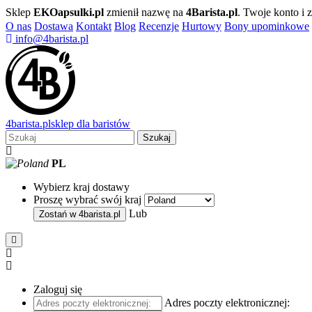
Sklep
EKOapsulki.pl
zmienił nazwę na
4Barista.pl
. Twoje konto i
O nas
Dostawa
Kontakt
Blog
Recenzje
Hurtowy
Bony upominkowe
info@4barista.pl
4
barista
.pl
sklep dla baristów
Szukaj
PL
Wybierz kraj dostawy
Proszę wybrać swój kraj
Lub
Zostań w
4barista.pl
Zaloguj się
Adres poczty elektronicznej: