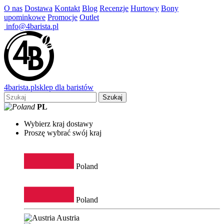
O nas
Dostawa
Kontakt
Blog
Recenzje
Hurtowy
Bony
upominkowe
Promocje
Outlet
info@4barista.pl
4
barista
.pl
sklep dla baristów
Szukaj
PL
Wybierz kraj dostawy
Proszę wybrać swój kraj
Poland
Poland
Austria