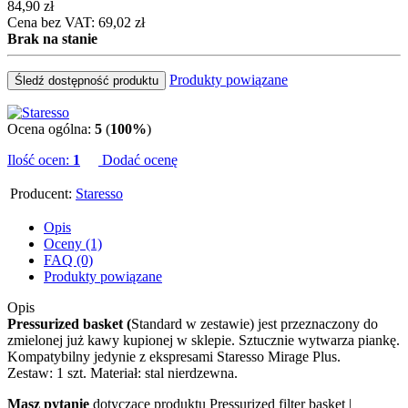
84,90 zł
Cena bez VAT: 69,02 zł
Brak na stanie
Produkty powiązane
Śledź dostępność produktu
Ocena ogólna:
5
(
100%
)
Ilość ocen:
1
Dodać ocenę
Producent:
Staresso
Opis
Oceny (1)
FAQ (0)
Produkty powiązane
Opis
Pressurized basket (
Standard w zestawie) jest przeznaczony do
zmielonej już kawy kupionej w sklepie. Sztucznie wytwarza piankę.
Kompatybilny jedynie z ekspresami Staresso Mirage Plus.
Zestaw: 1 szt. Materiał: stal nierdzewna.
Masz pytanie
dotyczące produktu Pressurized filter basket |