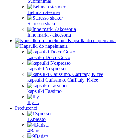
Subminimal
Bellman steamer
Staresso shaker
Inne marki / akcesoria
Kapsułki do napełniania
kapsułki Dolce Gusto
kapsułki Nespresso
kapsułki Cafissimo, Caffitaly, K-fee
kapsułki Tassimo
Illy ...
Producenci
1Zpresso
4Barista