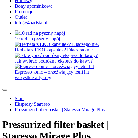
Hurtowy
Bony upominkowe
Promocje
Outlet
info@4barista.pl
10 rad na pyszny napój
Herbata z EKO kapsułek? Dlaczego nie.
Jak wybrać podróżny ekspres do kawy?
Espresso tonic – orzeźwiający letni hit
wszystkie artykuły
Start
Ekspresy Staresso
Pressurized filter basket | Staresso Mirage Plus
Pressurized filter basket |
Staresso Mirage Plus