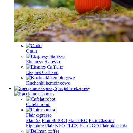
Outin
Ekspresy Staresso
Ekspres Cafflano
Kuchenki kempingowe
Specjalne ekspresy
Cafelat robot
Flair espresso
Flair 58
Flair 49 PRO
Flair PRO
Flair Classic /
Signature
Flair NEO FLEX
Flair 2GO
Flair akcesoria