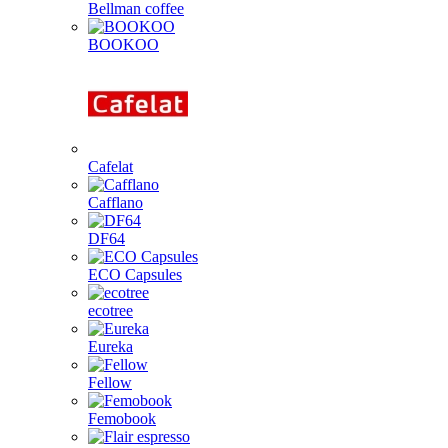
Bellman coffee
BOOKOO
Cafelat
Cafflano
DF64
ECO Capsules
ecotree
Eureka
Fellow
Femobook