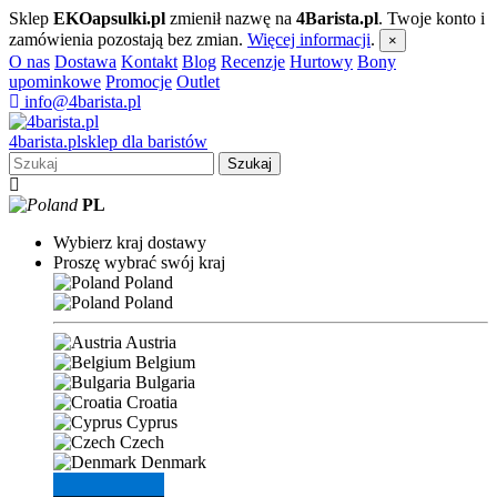
Sklep
EKOapsulki.pl
zmienił nazwę na
4Barista.pl
. Twoje konto i
zamówienia pozostają bez zmian.
Więcej informacji
.
×
O nas
Dostawa
Kontakt
Blog
Recenzje
Hurtowy
Bony
upominkowe
Promocje
Outlet
info@4barista.pl
4
barista
.pl
sklep dla baristów
Szukaj
PL
Wybierz kraj dostawy
Proszę wybrać swój kraj
Poland
Poland
Austria
Belgium
Bulgaria
Croatia
Cyprus
Czech
Denmark