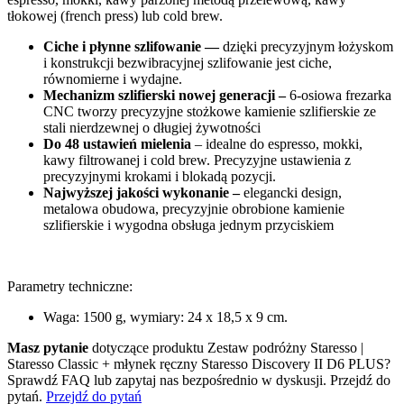
tłokowej (french press) lub cold brew.
Ciche i płynne szlifowanie —
dzięki precyzyjnym łożyskom
i konstrukcji bezwibracyjnej szlifowanie jest ciche,
równomierne i wydajne.
Mechanizm szlifierski nowej generacji –
6-osiowa frezarka
CNC tworzy precyzyjne stożkowe kamienie szlifierskie ze
stali nierdzewnej o długiej żywotności
Do 48 ustawień mielenia
– idealne do espresso, mokki,
kawy filtrowanej i cold brew. Precyzyjne ustawienia z
precyzyjnymi krokami i blokadą pozycji.
Najwyższej jakości wykonanie –
elegancki design,
metalowa obudowa, precyzyjnie obrobione kamienie
szlifierskie i wygodna obsługa jednym przyciskiem
Parametry techniczne:
Waga: 1500 g, wymiary: 24 x 18,5 x 9 cm.
Masz pytanie
dotyczące produktu Zestaw podróżny Staresso |
Staresso Classic + młynek ręczny Staresso Discovery II D6 PLUS?
Sprawdź FAQ lub zapytaj nas bezpośrednio w dyskusji. Przejdź do
pytań.
Przejdź do pytań