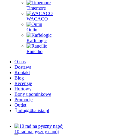
Timemore
WACACO
Outin
Kaffelogic
Rancilio
O nas
Dostawa
Kontakt
Blog
Recenzje
Hurtowy
Bony upominkowe
Promocje
Outlet
info@4barista.pl
10 rad na pyszny napój