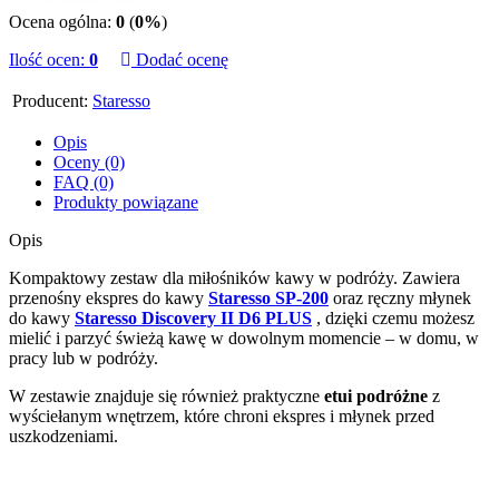
Ocena ogólna:
0
(
0%
)
Ilość ocen:
0
Dodać ocenę
Producent:
Staresso
Opis
Oceny (0)
FAQ (0)
Produkty powiązane
Opis
Kompaktowy zestaw dla miłośników kawy w podróży. Zawiera
przenośny ekspres do kawy
Staresso SP-200
oraz ręczny młynek
do kawy
Staresso Discovery II D6 PLUS
, dzięki czemu możesz
mielić i parzyć świeżą kawę w dowolnym momencie – w domu, w
pracy lub w podróży.
W zestawie znajduje się również praktyczne
etui podróżne
z
wyściełanym wnętrzem, które chroni ekspres i młynek przed
uszkodzeniami.