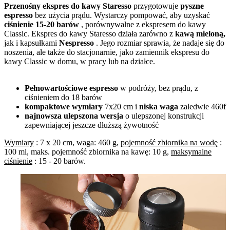
Przenośny ekspres do kawy Staresso
przygotowuje
pyszne
espresso
bez użycia prądu. Wystarczy pompować, aby uzyskać
ciśnienie 15-20
barów
, porównywalne z ekspresem do kawy
Classic. Ekspres do kawy Staresso działa zarówno z
kawą mieloną,
jak i kapsułkami
Nespresso
. Jego rozmiar sprawia, że nadaje się do
noszenia, ale także do stacjonarnie, jako zamiennik ekspresu do
kawy Classic w domu, w pracy lub na działce.
Pełnowartościowe espresso
w podróży, bez prądu, z
ciśnieniem do 18 barów
kompaktowe wymiary
7x20 cm i
niska waga
zaledwie 460f
najnowsza ulepszona wersja
o ulepszonej konstrukcji
zapewniającej jeszcze dłuższą żywotność
Wymiary
: 7 x 20 cm, waga: 460 g,
pojemność zbiornika na wodę
:
100 ml, maks. pojemność zbiornika na kawę: 10 g,
maksymalne
ciśnienie
: 15 - 20 barów.