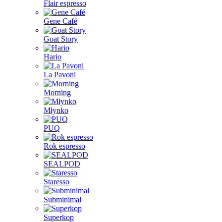
Flair espresso
Gene Café
Goat Story
Hario
La Pavoni
Morning
Młynko
PUQ
Rok espresso
SEALPOD
Staresso
Subminimal
Superkop