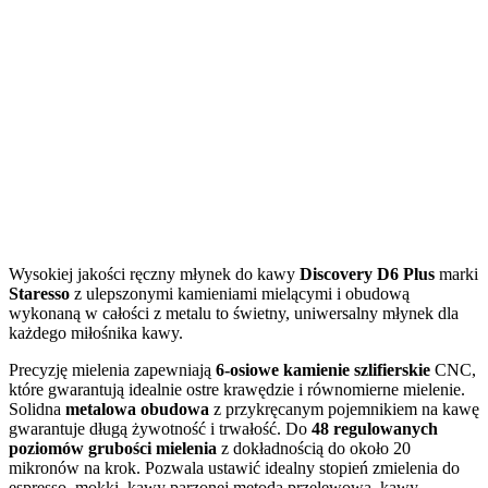
Wysokiej jakości ręczny młynek do kawy
Discovery D6 Plus
marki
Staresso
z ulepszonymi kamieniami mielącymi i obudową
wykonaną w całości z metalu to świetny, uniwersalny młynek dla
każdego miłośnika kawy.
Precyzję mielenia zapewniają
6-osiowe
kamienie szlifierskie
CNC,
które gwarantują idealnie ostre krawędzie i równomierne mielenie.
Solidna
metalowa obudowa
z przykręcanym pojemnikiem na kawę
gwarantuje długą żywotność i trwałość. Do
48 regulowanych
poziomów grubości mielenia
z dokładnością do około 20
mikronów na krok. Pozwala ustawić idealny stopień zmielenia do
espresso, mokki, kawy parzonej metodą przelewową, kawy