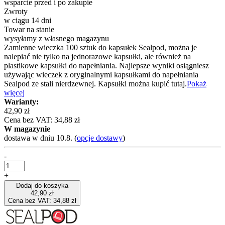
wsparcie przed i po zakupie
Zwroty
w ciągu 14 dni
Towar na stanie
wysyłamy z własnego magazynu
Zamienne wieczka 100 sztuk do kapsułek Sealpod, można je
nalepiać nie tylko na jednorazowe kapsułki, ale również na
plastikowe kapsułki do napełniania. Najlepsze wyniki osiągniesz
używając wieczek z oryginalnymi kapsułkami do napełniania
Sealpod ze stali nierdzewnej. Kapsułki można kupić tutaj.
Pokaż
więcej
Warianty:
42,90 zł
Cena bez VAT: 34,88 zł
W magazynie
dostawa w dniu 10.8.
(
opcje dostawy
)
-
+
Dodaj do koszyka
42,90 zł
Cena bez VAT: 34,88 zł