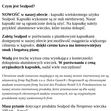
Czym jest Sealpod?
NOWOŚĆ w naszej ofercie
- kapsułki wielokrotnego użytku
Sealpod. Kapsułki wykonane są ze stali nierdzewnej. Nasze
kapsułki nie są ograniczone ilością użyć. Na kapsułkę należy
przykleić aluminiowe wieczko, które można dokupić.
Zaletą Sealpod
w porównaniu z plastikowymi kapsułkami
dostępnymi w naszej ofercie jest możliwość osiągniecia większego
ciśnienia w kapsułce,
dzięki czemu kawa ma intensywniejszy
smak i bogatszą pianę
.
Wadą
jest trochę wyższa cena wynikająca z konieczności
dokupienia aluminiowych wieczek.
W porównaniu z ceną
oryginalnych kapsułek,
nadal wiele oszczędzasz!
Chronione znaki towarowe znajdujące się na naszej stronie internetowej nie są
własnością firmy NajTrade z.o.o. Dolce Gusto® i Nespresso® są chronionymi
znakami towarowymi firmy Societé des Produits Nestlé S.A. Przedstawione na
naszej stronie internetowej produkty, które przeznaczone są dla wyżej
wymienionych chronionych znaków towarowych, nie są oryginalnymi
produktami wyżej wymienionych firm.
Masz pytanie
dotyczące produktu Sealpod dla Nespresso wieczka
100 szt. - kawa?