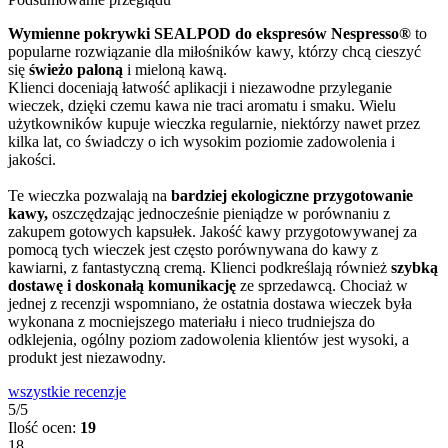
Wymienne pokrywki SEALPOD do ekspresów Nespresso®
to
popularne rozwiązanie dla miłośników kawy, którzy chcą cieszyć
się
świeżo paloną
i mieloną kawą.
Klienci doceniają łatwość aplikacji i niezawodne przyleganie
wieczek, dzięki czemu kawa nie traci aromatu i smaku. Wielu
użytkowników kupuje wieczka regularnie, niektórzy nawet przez
kilka lat, co świadczy o ich wysokim poziomie zadowolenia i
jakości.
Te wieczka pozwalają na
bardziej ekologiczne przygotowanie
kawy,
oszczędzając jednocześnie pieniądze w porównaniu z
zakupem gotowych kapsułek. Jakość kawy przygotowywanej za
pomocą tych wieczek jest często porównywana do kawy z
kawiarni, z fantastyczną cremą. Klienci podkreślają również
szybką
dostawę i doskonałą komunikację
ze sprzedawcą. Chociaż w
jednej z recenzji wspomniano, że ostatnia dostawa wieczek była
wykonana z mocniejszego materiału i nieco trudniejsza do
odklejenia, ogólny poziom zadowolenia klientów jest wysoki, a
produkt jest niezawodny.
wszystkie recenzje
5/5
Ilość ocen:
19
18