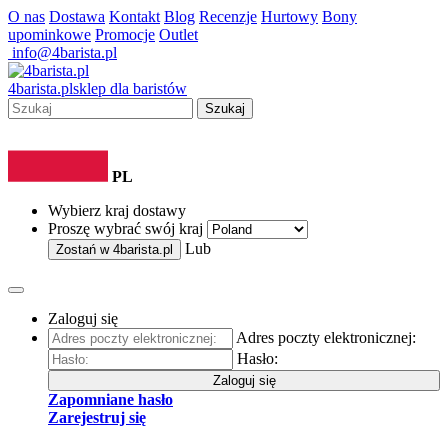
O nas
Dostawa
Kontakt
Blog
Recenzje
Hurtowy
Bony
upominkowe
Promocje
Outlet
info@4barista.pl
4
barista
.pl
sklep dla baristów
Szukaj
PL
Wybierz kraj dostawy
Proszę wybrać swój kraj
Lub
Zostań w
4barista.pl
Zaloguj się
Adres poczty elektronicznej:
Hasło:
Zaloguj się
Zapomniane hasło
Zarejestruj się