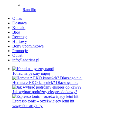
Rancilio
O nas
Dostawa
Kontakt
Blog
Recenzje
Hurtowy
Bony upominkowe
Promocje
Outlet
info@4barista.pl
10 rad na pyszny napój
Herbata z EKO kapsułek? Dlaczego nie.
Jak wybrać podróżny ekspres do kawy?
Espresso tonic – orzeźwiający letni hit
wszystkie artykuły