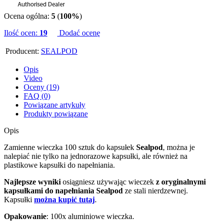
Ocena ogólna:
5
(
100%
)
Ilość ocen:
19
Dodać ocenę
Producent:
SEALPOD
Opis
Video
Oceny (19)
FAQ (0)
Powiązane artykuły
Produkty powiązane
Opis
Zamienne wieczka 100 sztuk do kapsułek
Sealpod
, można je
nalepiać nie tylko na jednorazowe kapsułki, ale również na
plastikowe kapsułki do napełniania.
Najlepsze wyniki
osiągniesz używając wieczek
z oryginalnymi
kapsułkami do napełniania Sealpod
ze stali nierdzewnej.
Kapsułki
można kupić tutaj
.
Opakowanie
: 100x aluminiowe wieczka.