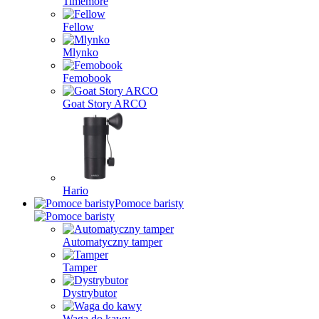
Timemore
Fellow
Mlynko
Femobook
Goat Story ARCO
Hario
Pomoce baristy
Automatyczny tamper
Tamper
Dystrybutor
Waga do kawy