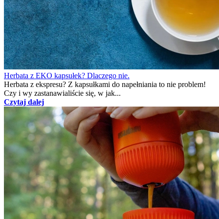
Powiązane artykuły
10 rad na pyszny napój
Podobnie jak z oryginalnych kapsułek i z naszymi EKO kapsułkami
możecie przygotować wiele rodzajów nap...
Czytaj dalej
Herbata z EKO kapsułek? Dlaczego nie.