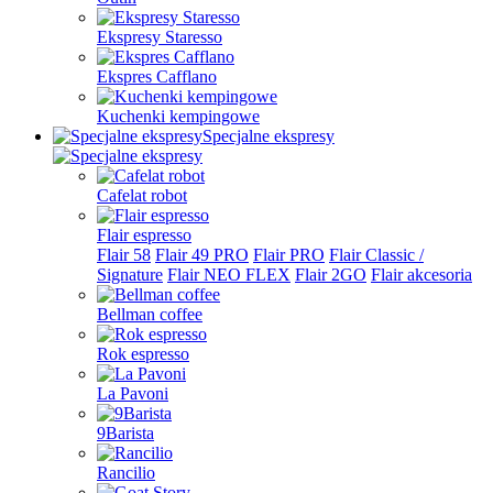
Ekspresy Staresso
Ekspres Cafflano
Kuchenki kempingowe
Specjalne ekspresy
Cafelat robot
Flair espresso
Flair 58
Flair 49 PRO
Flair PRO
Flair Classic /
Signature
Flair NEO FLEX
Flair 2GO
Flair akcesoria
Bellman coffee
Rok espresso
La Pavoni
9Barista
Rancilio