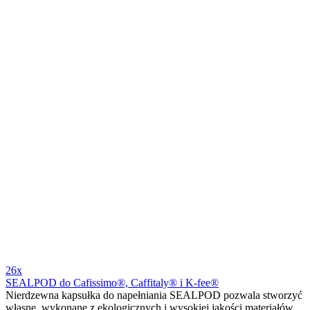
wyczarować artystyczne ornamenty w mlecznej pianie. Mleczną
pianę stworzysz za pomocą ręcznego spieniacza mleka, można
dokupić tutaj.
3x
W magazynie
16,90 zł
Szczegół
Dodaj do koszyka