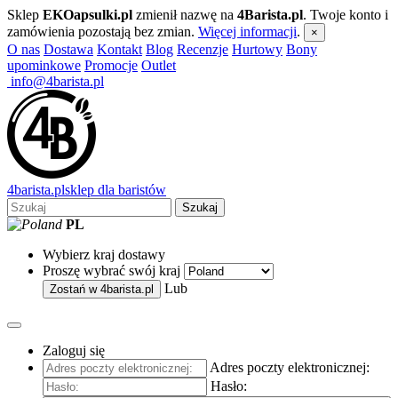
Sklep
EKOapsulki.pl
zmienił nazwę na
4Barista.pl
. Twoje konto i
zamówienia pozostają bez zmian.
Więcej informacji
.
×
O nas
Dostawa
Kontakt
Blog
Recenzje
Hurtowy
Bony
upominkowe
Promocje
Outlet
info@4barista.pl
4
barista
.pl
sklep dla baristów
Szukaj
PL
Wybierz kraj dostawy
Proszę wybrać swój kraj
Lub
Zostań w
4barista.pl
Zaloguj się
Adres poczty elektronicznej:
Hasło: