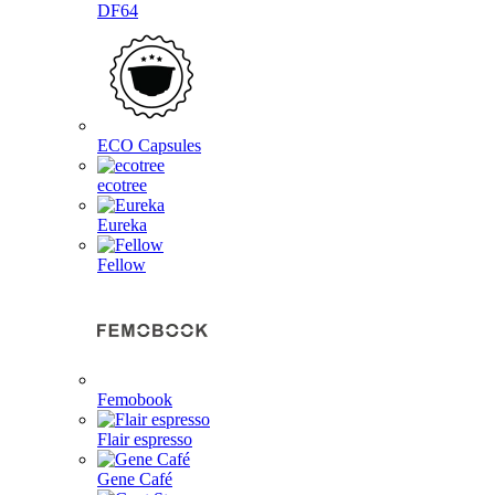
DF64
ECO Capsules
ecotree
Eureka
Fellow
Femobook
Flair espresso
Gene Café