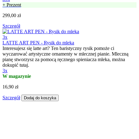
89x
Przenośny ekspres Wacaco Nanopresso (czarny) + miękkie pudełko
Przenośny ekspres Wacaco Nanopresso z ciśnieniem aż do18 barów
przygotuje w podróży pyszne espresso bez użycia prądu.
Zwyczajnym pompowaniem osiągniesz ciśnienie 18 barów, co jest
porównywalne z ciśnieniem wytwarzanym przez zwykłe ekspresy
do kawy.
89x
+ Prezent
299,00 zł
Szczegół
3x
LATTE ART PEN - Rysik do mleka
Interesujesz się latte art? Ten baristyczny rysik pomoże ci