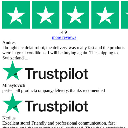
Jaki wybrać ekspres do kawy Cafissimo?
Ekspresy do kawy tej marki są bardzo podobne i na rynku obecnie
najczęściej sprzedawane są trzy modele. Po...
Czytaj dalej
Udostępnij
Kategorie
Blog
Zakup sprawdzony naszymi klientami
Reviews 79
• Excellent
4.9
more reviews
Andres