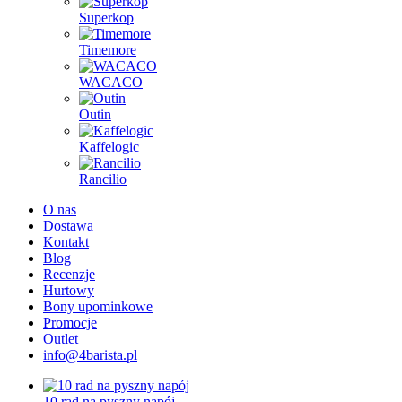
Superkop
Timemore
WACACO
Outin
Kaffelogic
Rancilio
O nas
Dostawa
Kontakt
Blog
Recenzje
Hurtowy
Bony upominkowe
Promocje
Outlet
info@4barista.pl
10 rad na pyszny napój