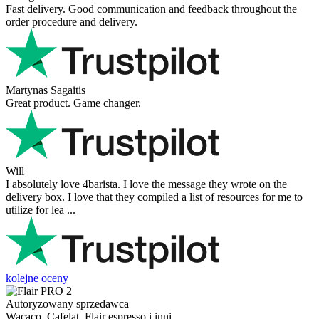
Victor M.
Very professional, fast shipping, will buy again
Ihor Zlobin
Fantastisk upplevelse från början till slut. Snabb leverans, mycket
bra kommunikation och produkter av hög kvalitet. Allt kom
välpackat och i perf ...
George Staf
Fast delivery. Good communication and feedback throughout the
order procedure and delivery.
Martynas Sagaitis
Great product. Game changer.