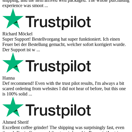
I bought a cafelat robot, the delivery was really fast and the products
were in great conditions. I will be buying again. The shipping to
Switzerland ...
Mihaylovich
perfect all product,company,delivery, thanks recomended
Nerijus
Excellent store! Friendly and professional communication, fast
shipping, and the item arrived well packaged. The whole purchasing
experience was smoot ...
Richard Möckel
Super Support! Bestellvorgang hat super funktioniert. Ich einen
Feuer bei der Bestellung gemacht, welcher sofort korrigiert wurde.