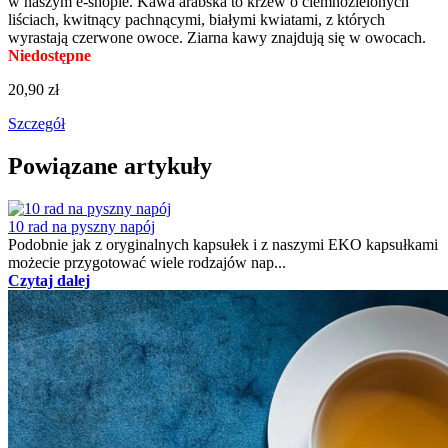
Ręczny spieniacz do mleka
Z pomocą tego spieniacza do mleka przygotujesz doskonałą
mleczną pianę do cappuccino albo latte. Instrukcja dotycząca
sposobu przygotowania: Do pojemnika wlej 3 cm półtłustego,
zimnego mleka (ok. 5°C). Włącz spieniacz i spień mleko,
wykonując koliste ruchy po powierzchni mleka. Pianę można
ogrzać w mikrofalówce a następnie przelać do kawy.
7x
W magazynie
20,90 zł
Szczegół
Dodaj do koszyka
Kawa arabska (kawowiec) – nasionka
Wyhoduj swój własny kawowiec. Nasionka kawy arabskiej kupisz
w naszym e-shopie. Kawa arabska to krzew o ciemnozielonych
liściach, kwitnący pachnącymi, białymi kwiatami, z których
wyrastają czerwone owoce. Ziarna kawy znajdują się w owocach.
Niedostępne
20,90 zł
Szczegół