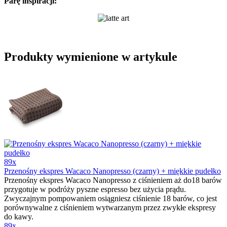
baristycznego rysika
.
Co jest potrzebne do latte art?
-
spieniacz do mleka
,
dokup tu
-
baristyczny rysik
,
dokup tu
-kawę espresso
Oraz ... trochę cierpliwości :-).
Parę inspiracji:
Produkty wymienione w artykule