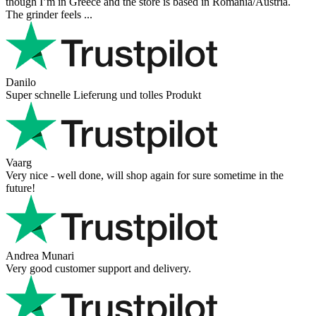
Der Support ist w ...
Hanna
Def recommend! Even with the trust pilot results, I'm always a bit
scared ordering from websites I did not hear of before, but this one
is 100% solid ...
Ahmed Sherif
Excellent coffee grinder! The shipping was surprisingly fast, even
though I’m in Greece and the store is based in Romania/Austria.
The grinder feels ...
Danilo
Super schnelle Lieferung und tolles Produkt