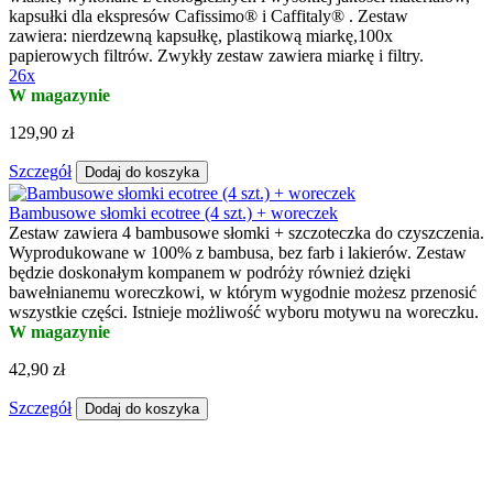
26x
SEALPOD do Cafissimo®, Caffitaly® i K-fee®
Nierdzewna kapsułka do napełniania SEALPOD pozwala stworzyć
własne, wykonane z ekologicznych i wysokiej jakości materiałów,
kapsułki dla ekspresów Cafissimo® i Caffitaly® . Zestaw
zawiera: nierdzewną kapsułkę, plastikową miarkę,100x
papierowych filtrów. Zwykły zestaw zawiera miarkę i filtry.
26x
W magazynie
129,90 zł
Szczegół
Dodaj do koszyka