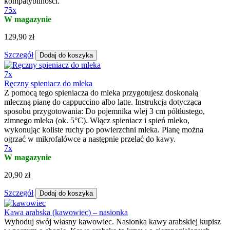
zmielonej kawie, aby odfiltrować najmniejsze ziarenka lub do
przygotowania herbaty.
53x
Promocja
W magazynie
24,90 zł
20,90 zł
Szczegół
Dodaj do koszyka
75x
1x Nierdzewna kapsułka SEALPOD do Dolce Gusto ®
Nierdzewna kapsułka do napełniania SEALPOD pozwala stworzyć
własne, wykonane z ekologicznych i wysokiej jakości materiałów,
kapsułki dla ekspresów Dolce Gusto ® . Zaktualizowana wersja z
2023 roku zawiera ulepszoną silikonową nasadkę o jeszcze lepszej
kompatybilności.
75x
W magazynie
129,90 zł
Szczegół
Dodaj do koszyka
7x