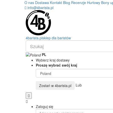
O nas
Dostawa
Kontakt
Blog
Recenzje
Hurtowy
Bony u
info@4barista.pl
4
barista
.pl
sklep dla baristów
PL
Wybierz kraj dostawy
Proszę wybrać swój kraj
Lub
Zostań w
4barista.pl
Zaloguj się