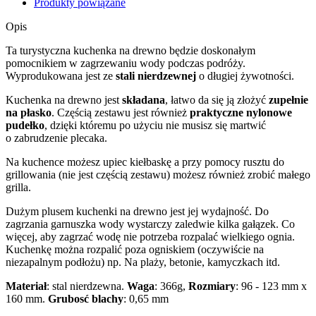
Produkty powiązane
Opis
Ta turystyczna kuchenka na drewno będzie doskonałym
pomocnikiem w zagrzewaniu wody podczas podróży.
Wyprodukowana jest ze
stali
nierdzewnej
o długiej żywotności.
Kuchenka na drewno jest
składana
, łatwo da się ją złożyć
zupełnie
na płasko
. Częścią zestawu jest również
praktyczne nylonowe
pudełko
, dzięki któremu po użyciu nie musisz się martwić
o zabrudzenie plecaka.
Na kuchence możesz upiec kiełbaskę a przy pomocy rusztu do
grillowania (nie jest częścią zestawu) możesz również zrobić małego
grilla.
Dużym plusem kuchenki na drewno jest jej wydajność. Do
zagrzania garnuszka wody wystarczy zaledwie kilka gałązek. Co
więcej, aby zagrzać wodę nie potrzeba rozpalać wielkiego ognia.
Kuchenkę można rozpalić poza ogniskiem (oczywiście na
niezapalnym podłożu) np. Na plaży, betonie, kamyczkach itd.
Materiał
: stal nierdzewna.
Waga
: 366g,
Rozmiary
: 96 - 123 mm x
160 mm.
Grubosć blachy
: 0,65 mm