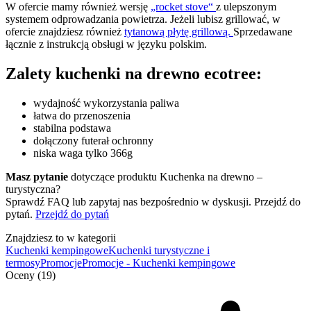
W ofercie mamy również wersję
„rocket stove“
z ulepszonym
systemem odprowadzania powietrza. Jeżeli lubisz grillować, w
ofercie znajdziesz również
tytanową płytę grillową.
Sprzedawane
łącznie z instrukcją obsługi w języku polskim.
Zalety kuchenki na drewno ecotree:
wydajność wykorzystania paliwa
łatwa do przenoszenia
stabilna podstawa
dołączony futerał ochronny
niska waga tylko 366g
Masz pytanie
dotyczące produktu Kuchenka na drewno –
turystyczna?
Sprawdź FAQ lub zapytaj nas bezpośrednio w dyskusji. Przejdź do
pytań.
Przejdź do pytań
Znajdziesz to w kategorii
Kuchenki kempingowe
Kuchenki turystyczne i
termosy
Promocje
Promocje - Kuchenki kempingowe
Oceny (19)