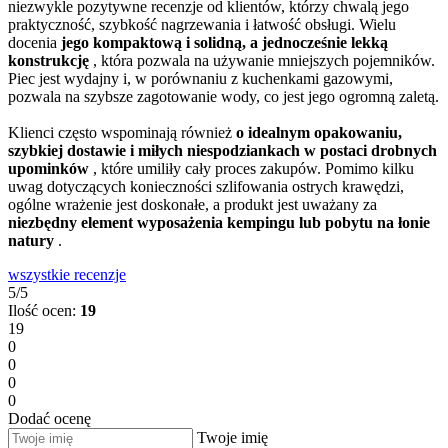
niezwykle pozytywne recenzje od klientów, którzy chwalą jego
praktyczność, szybkość nagrzewania i łatwość obsługi. Wielu
docenia
jego kompaktową i solidną, a jednocześnie lekką
konstrukcję
, która pozwala na używanie mniejszych pojemników.
Piec jest wydajny i, w porównaniu z kuchenkami gazowymi,
pozwala na szybsze zagotowanie wody, co jest jego ogromną zaletą.
Klienci często wspominają również
o idealnym opakowaniu,
szybkiej dostawie i miłych niespodziankach w postaci drobnych
upominków
, które umiliły cały proces zakupów. Pomimo kilku
uwag dotyczących konieczności szlifowania ostrych krawędzi,
ogólne wrażenie jest doskonałe, a produkt jest uważany za
niezbędny element wyposażenia kempingu lub pobytu na łonie
natury
.
wszystkie recenzje
5/5
Ilość ocen:
19
19
0
0
0
0
Dodać ocenę
Twoje imię