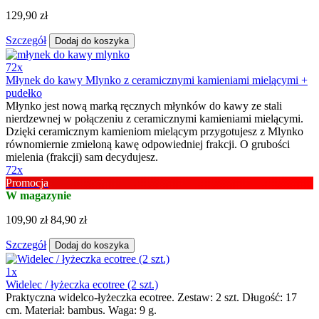
129,90 zł
Szczegół
Dodaj do koszyka
72x
Młynek do kawy Mlynko z ceramicznymi kamieniami mielącymi +
pudełko
Młynko jest nową marką ręcznych młynków do kawy ze stali
nierdzewnej w połączeniu z ceramicznymi kamieniami mielącymi.
Dzięki ceramicznym kamieniom mielącym przygotujesz z Mlynko
równomiernie zmieloną kawę odpowiedniej frakcji. O grubości
mielenia (frakcji) sam decydujesz.
72x
Promocja
W magazynie
109,90 zł
84,90 zł
Szczegół
Dodaj do koszyka
1x
Widelec / łyżeczka ecotree (2 szt.)
Praktyczna widelco-łyżeczka ecotree. Zestaw: 2 szt. Długość: 17
cm. Materiał: bambus. Waga: 9 g.