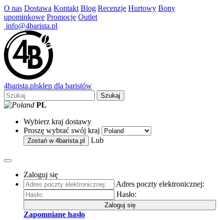
O nas
Dostawa
Kontakt
Blog
Recenzje
Hurtowy
Bony
upominkowe
Promocje
Outlet
info@4barista.pl
4
barista
.pl
sklep dla baristów
Szukaj
PL
Wybierz kraj dostawy
Proszę wybrać swój kraj
Lub
Zostań w
4barista.pl
Zaloguj się
Adres poczty elektronicznej:
Hasło:
Zaloguj się
Zapomniane hasło