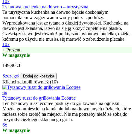
10x
Tytanowa kuchenka na drewno – turystyczna
Ta turystyczna kuchenka na drewno będzie doskonałym
pomocnikiem w zagrzewaniu wody podczas podróży.
Wyprodukowana jest ze tytana o długiej żywotności. Kuchenka na
drewno jest składana, łatwo da się ją złożyć zupełnie na płasko.
Częścią zestawu jest również praktyczne nylonowe pudełko, dzięki
któremu po użyciu nie musisz się martwić o zabrudzenie plecaka.
10x
+ Prezent
W magazynie
149,90 zł
Szczegół
Dodaj do koszyka
Klienci zakupili również (10)
6x
Tytanowy ruszt do grillowania Ecotree
Ten tytanowy ruszt ecotree posłuży do grillowania na ognisku.
Można go umieścić na kamieniu lub na drewnianych nóżkach, które
możesz sobie zrobić na miejscu. Nie ma potrzeby nieść ze sobą do
przyrody ciężkiego składanego grilla.
6x
W magazynie