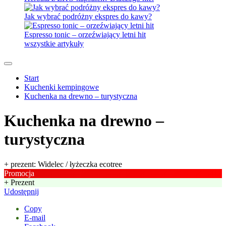
Jak wybrać podróżny ekspres do kawy?
Espresso tonic – orzeźwiający letni hit
wszystkie artykuły
Start
Kuchenki kempingowe
Kuchenka na drewno – turystyczna
Kuchenka na drewno –
turystyczna
+ prezent: Widelec / łyżeczka ecotree
Promocja
+ Prezent
Udostępnij
Copy
E-mail