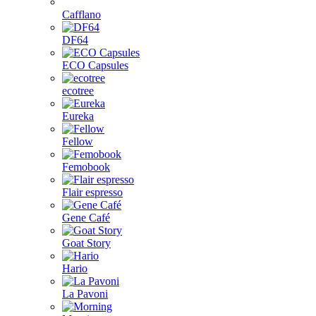
Cafflano
DF64
ECO Capsules
ecotree
Eureka
Fellow
Femobook
Flair espresso
Gene Café
Goat Story
Hario
La Pavoni