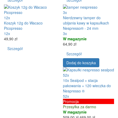
Szczegół
Szczegół
3x
12x
Nierdzewny tamper do
Koszyk 12g do Wacaco
ubijania kawy w kapsułkach
Picopresso
Nespresso® - 24 mm
12x
3x
49,90 zł
W magazynie
64,90 zł
Szczegół
Szczegół
Dodaj do koszyka
52x
10x Sealpod + stacja
pakowania + 120 wieczka do
Nespresso ®
52x
Promocja
Przesyłka za darmo
W magazynie
509,00 zł
469,00 zł