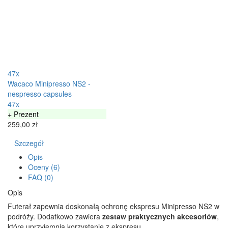
47x
Wacaco Minipresso NS2 -
nespresso capsules
47x
+ Prezent
259,00 zł
Szczegół
Opis
Oceny (6)
FAQ (0)
Opis
Futerał zapewnia doskonałą ochronę ekspresu Minipresso NS2 w
podróży. Dodatkowo zawiera
zestaw praktycznych akcesoriów
,
które uprzyjemnią korzystanie z ekspresu.