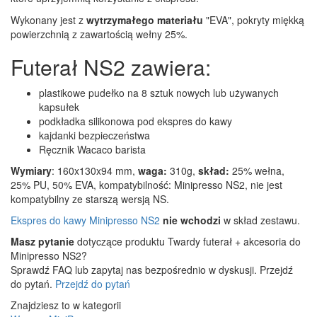
Wykonany jest z
wytrzymałego materiału
"EVA", pokryty miękką
powierzchnią z zawartością wełny 25%.
Futerał NS2 zawiera:
plastikowe pudełko na 8 sztuk nowych lub używanych
kapsułek
podkładka silikonowa pod ekspres do kawy
kajdanki bezpieczeństwa
Ręcznik Wacaco barista
Wymiary
: 160x130x94 mm,
waga:
310g,
skład:
25% wełna,
25% PU, 50% EVA, kompatybilność: Minipresso NS2, nie jest
kompatybilny ze starszą wersją NS.
Ekspres do kawy Minipresso NS2
nie wchodzi
w skład zestawu.
Masz pytanie
dotyczące produktu Twardy futerał + akcesoria do
Minipresso NS2?
Sprawdź FAQ lub zapytaj nas bezpośrednio w dyskusji. Przejdź
do pytań.
Przejdź do pytań
Znajdziesz to w kategorii