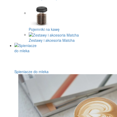
Pojemniki na kawę
Zestawy i akcesoria Matcha
Spieniacze do mleka