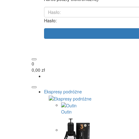
Hasło:
0
0,00 zł
Ekspresy podróżne
Outin