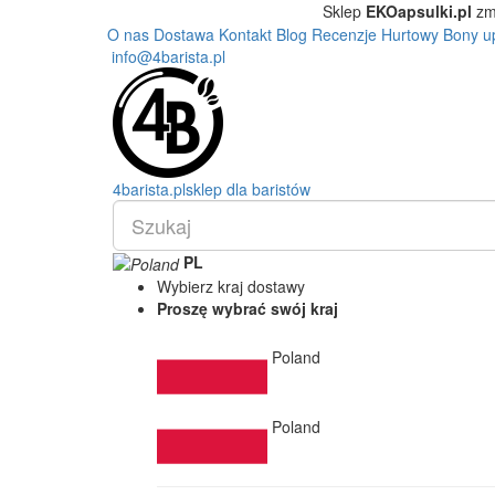
Sklep
EKOapsulki.pl
zm
O nas
Dostawa
Kontakt
Blog
Recenzje
Hurtowy
Bony u
info@4barista.pl
4
barista
.pl
sklep dla baristów
PL
Wybierz kraj dostawy
Proszę wybrać swój kraj
Poland
Poland