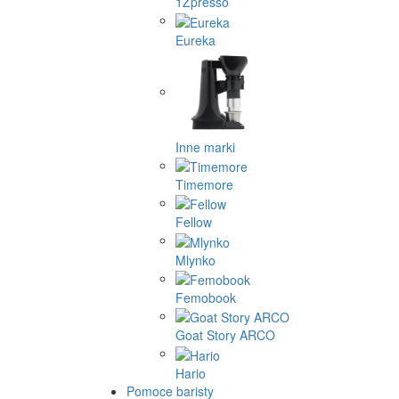
1Zpresso
Eureka
Inne marki
Timemore
Fellow
Mlynko
Femobook
Goat Story ARCO
Hario
Pomoce baristy