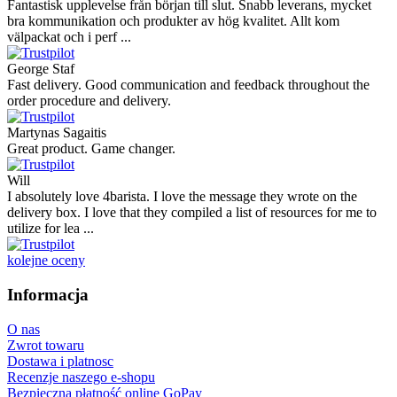
Fantastisk upplevelse från början till slut. Snabb leverans, mycket
bra kommunikation och produkter av hög kvalitet. Allt kom
välpackat och i perf ...
George Staf
Fast delivery. Good communication and feedback throughout the
order procedure and delivery.
Martynas Sagaitis
Great product. Game changer.
Will
I absolutely love 4barista. I love the message they wrote on the
delivery box. I love that they compiled a list of resources for me to
utilize for lea ...
kolejne oceny
Informacja
O nas
Zwrot towaru
Dostawa i platnosc
Recenzje naszego e-shopu
Bezpieczna płatność online GoPay