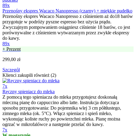
89x
Przenośny ekspres Wacaco Nanopresso (czarny) + miękkie pudełko
Przenośny ekspres Wacaco Nanopresso z ciśnieniem aż do18 barów
przygotuje w podróży pyszne espresso bez użycia prądu.
Zwyczajnym pompowaniem osiągniesz ciśnienie 18 barów, co jest
porównywalne z ciśnieniem wytwarzanym przez zwykłe ekspresy
do kawy.
89x
+ Prezent
299,00 zł
Szczegół
Klienci zakupili również (2)
7x
Ręczny spieniacz do mleka
Z pomocą tego spieniacza do mleka przygotujesz doskonałą
mleczną pianę do cappuccino albo latte. Instrukcja dotycząca
sposobu przygotowania: Do pojemnika wlej 3 cm półtłustego,
zimnego mleka (ok. 5°C). Włącz spieniacz i spień mleko,
wykonując koliste ruchy po powierzchni mleka. Pianę można
ogrzać w mikrofalówce a następnie przelać do kawy.
7x
W magazynie