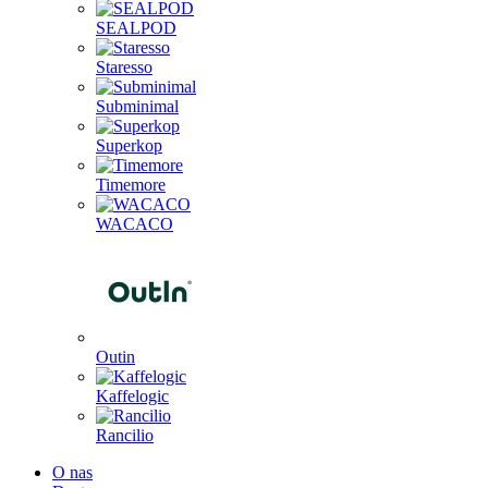
SEALPOD
Staresso
Subminimal
Superkop
Timemore
WACACO
Outin
Kaffelogic
Rancilio
O nas