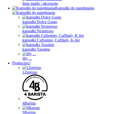
Inne marki / akcesoria
Kapsułki do napełniania
kapsułki Dolce Gusto
kapsułki Nespresso
kapsułki Cafissimo, Caffitaly, K-fee
kapsułki Tassimo
Illy ...
Producenci
1Zpresso
4Barista
9Barista