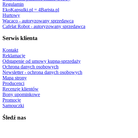
Regulamin
EkoKapsulki.pl = 4Barista.pl
Hurtowy
Wacaco - autoryzowany sprzedawca
Cafelat Robot - autoryzowany sprzedawca
Serwis klienta
Kontakt
Reklamacje
Odstąpenie od umowy kupna-sprzedaży
Ochrona danych osobowych
Newsletter - ochrona danych osobowych
Mapa strony
Producenci
Recenzje klientów
Bony upominkowe
Promocje
Samouczki
Śledź nas