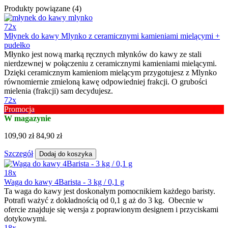
Produkty powiązane (4)
72x
Młynek do kawy Mlynko z ceramicznymi kamieniami mielącymi +
pudełko
Młynko jest nową marką ręcznych młynków do kawy ze stali
nierdzewnej w połączeniu z ceramicznymi kamieniami mielącymi.
Dzięki ceramicznym kamieniom mielącym przygotujesz z Mlynko
równomiernie zmieloną kawę odpowiedniej frakcji. O grubości
mielenia (frakcji) sam decydujesz.
72x
Promocja
W magazynie
109,90 zł
84,90 zł
Szczegół
Dodaj do koszyka
18x
Waga do kawy 4Barista - 3 kg / 0,1 g
Ta waga do kawy jest doskonałym pomocnikiem każdego baristy.
Potrafi ważyć z dokładnością od 0,1 g aż do 3 kg. Obecnie w
ofercie znajduje się wersja z poprawionym designem i przyciskami
dotykowymi.
18x