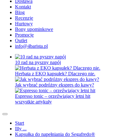
Dostawa
Kontakt
Blog
Recenzje
Hurtowy
Bony upominkowe
Promocje
Outlet
info@4barista.pl
10 rad na pyszny napój
Herbata z EKO kapsułek? Dlaczego nie.
Jak wybrać podróżny ekspres do kawy?
Espresso tonic – orzeźwiający letni hit
wszystkie artykuły
Start
Illy ...
Kapsułka do napełniania do Segafredo®