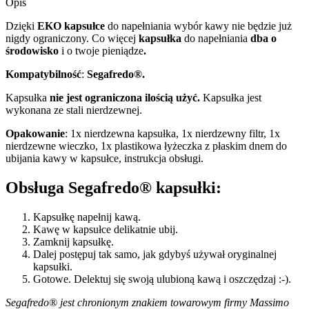
Opis
Dzięki
EKO kapsułce
do napełniania wybór kawy nie będzie już
nigdy ograniczony. Co więcej
kapsułka
do napełniania
dba o
środowisko
i o twoje pieniądze
.
Kompatybilność
:
Segafredo​®.
Kapsułka
nie jest ograniczona ilością użyć.
Kapsułka jest
wykonana ze stali nierdzewnej.
Opakowanie
: 1x nierdzewna kapsułka, 1x nierdzewny filtr, 1x
nierdzewne wieczko, 1x plastikowa łyżeczka z płaskim dnem do
ubijania kawy w kapsułce, instrukcja obsługi.
Obsługa Segafredo® kapsułki:
Kapsułkę napełnij kawą.
Kawę w kapsułce delikatnie ubij.
Zamknij kapsułkę.
Dalej postępuj tak samo, jak gdybyś używał oryginalnej
kapsułki.
Gotowe. Delektuj się swoją ulubioną kawą i oszczędzaj :-).
Segafredo​® jest chronionym znakiem towarowym firmy Massimo