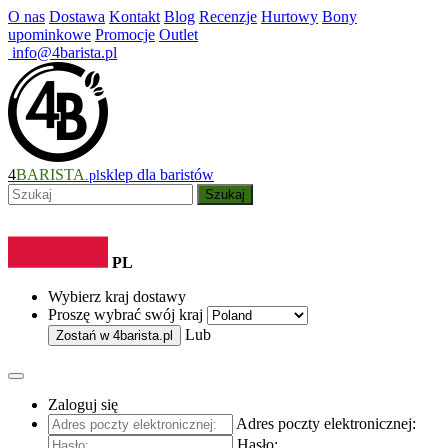
O nas
Dostawa
Kontakt
Blog
Recenzje
Hurtowy
Bony
upominkowe
Promocje
Outlet
info@4barista.pl
4
BARISTA
sklep dla baristów
.pl
Szukaj
PL
Wybierz kraj dostawy
Proszę wybrać swój kraj
Lub
Zostań w
4barista.pl
Zaloguj się
Adres poczty elektronicznej:
Hasło: