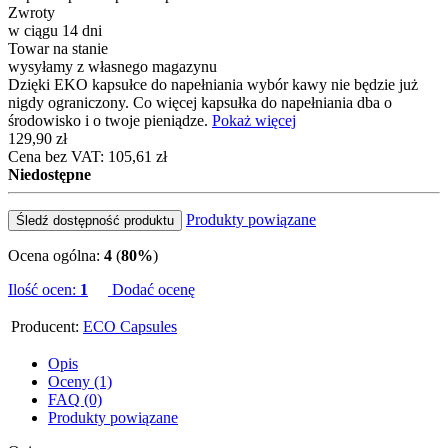
Zwroty
w ciągu 14 dni
Towar na stanie
wysyłamy z własnego magazynu
Dzięki EKO kapsułce do napełniania wybór kawy nie będzie już
nigdy ograniczony. Co więcej kapsułka do napełniania dba o
środowisko i o twoje pieniądze.
Pokaż więcej
129,90 zł
Cena bez VAT: 105,61 zł
Niedostępne
Produkty powiązane
Śledź dostępność produktu
Ocena ogólna:
4
(
80%
)
Ilość ocen:
1
Dodać ocenę
Producent:
ECO Capsules
Opis
Oceny (1)
FAQ (0)
Produkty powiązane