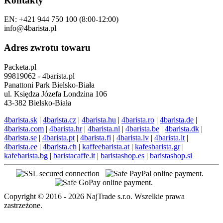
Kontakty
EN: +421 944 750 100 (8:00-12:00)
info@4barista.pl
Adres zwrotu towaru
Packeta.pl
99819062 - 4barista.pl
Panattoni Park Bielsko-Biała
ul. Księdza Józefa Londzina 106
43-382 Bielsko-Biała
4barista.sk
|
4barista.cz
|
4barista.hu
|
4barista.ro
|
4barista.de
|
4barista.com
|
4barista.hr
|
4barista.nl
|
4barista.be
|
4barista.dk
|
4barista.se
|
4barista.pt
|
4barista.fi
|
4barista.lv
|
4barista.lt
|
4barista.ee
|
4barista.ch
|
kaffeebarista.at
|
kafesbarista.gr
|
kafebarista.bg
|
baristacaffe.it
|
baristashop.es
|
baristashop.si
Copyright © 2016 - 2026 NajTrade s.r.o. Wszelkie prawa
zastrzeżone.