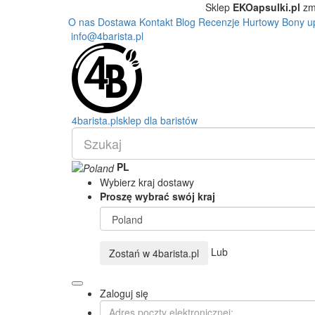
Sklep
EKOapsulki.pl
zm
O nas
Dostawa
Kontakt
Blog
Recenzje
Hurtowy
Bony u
info@4barista.pl
4
barista
.pl
sklep dla baristów
PL
Wybierz kraj dostawy
Proszę wybrać swój kraj
Lub
Zostań w
4barista.pl
Zaloguj się