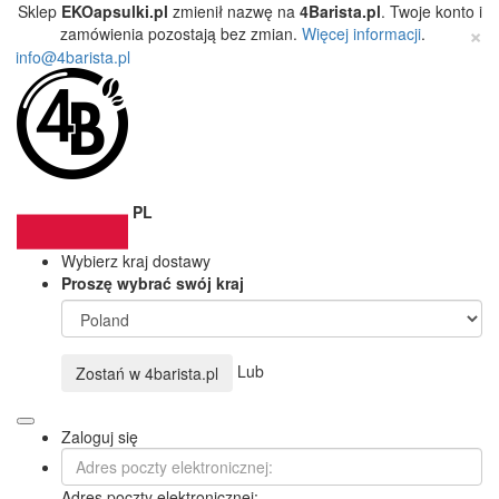
Sklep
EKOapsulki.pl
zmienił nazwę na
4Barista.pl
. Twoje konto i
×
zamówienia pozostają bez zmian.
Więcej informacji
.
info@4barista.pl
PL
Wybierz kraj dostawy
Proszę wybrać swój kraj
Lub
Zostań w
4barista.pl
Zaloguj się
Adres poczty elektronicznej: