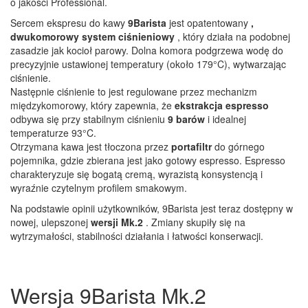
o jakości Professional.
Sercem ekspresu do kawy
9Barista
jest opatentowany
,
dwukomorowy system ciśnieniowy
, który działa na podobnej
zasadzie jak kocioł parowy. Dolna komora podgrzewa wodę do
precyzyjnie ustawionej temperatury (około 179°C), wytwarzając
ciśnienie.
Następnie ciśnienie to jest regulowane przez mechanizm
międzykomorowy, który zapewnia, że
ekstrakcja espresso
odbywa się przy stabilnym ciśnieniu
9 barów
i idealnej
temperaturze 93°C.
Otrzymana kawa jest tłoczona przez
portafiltr
do górnego
pojemnika, gdzie zbierana jest jako gotowy espresso. Espresso
charakteryzuje się bogatą cremą, wyrazistą konsystencją i
wyraźnie czytelnym profilem smakowym.
Na podstawie opinii użytkowników, 9Barista jest teraz dostępny w
nowej, ulepszonej
wersji Mk.2
. Zmiany skupiły się na
wytrzymałości, stabilności działania i łatwości konserwacji.
Wersja 9Barista Mk.2