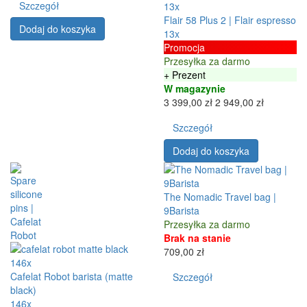
Szczegół
13x
Flair 58 Plus 2 | Flair espresso
Dodaj do koszyka
13x
Promocja
Przesyłka za darmo
+ Prezent
W magazynie
3 399,00 zł
2 949,00 zł
Szczegół
Dodaj do koszyka
The Nomadic Travel bag |
9Barista
Przesyłka za darmo
Brak na stanie
709,00 zł
146x
Cafelat Robot barista (matte
Szczegół
black)
146x