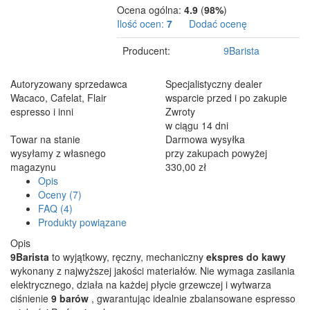
Ocena ogólna:
4.9
(
98%
)
Ilość ocen:
7
Dodać ocenę
Producent:
9Barista
Autoryzowany sprzedawca
Specjalistyczny dealer
Wacaco, Cafelat, Flair
wsparcie przed i po zakupie
espresso i inni
Zwroty
w ciągu 14 dni
Towar na stanie
Darmowa wysyłka
wysyłamy z własnego
przy zakupach powyżej
magazynu
330,00 zł
Opis
Oceny (7)
FAQ (4)
Produkty powiązane
Opis
9Barista
to wyjątkowy, ręczny, mechaniczny
ekspres do kawy
wykonany z najwyższej jakości materiałów. Nie wymaga zasilania
elektrycznego, działa na każdej płycie grzewczej i wytwarza
ciśnienie
9 barów
, gwarantując idealnie zbalansowane espresso