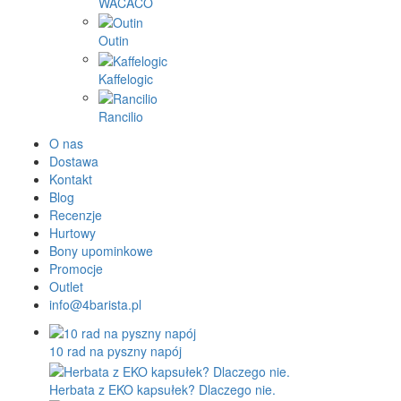
WACACO
Outin
Kaffelogic
Rancilio
O nas
Dostawa
Kontakt
Blog
Recenzje
Hurtowy
Bony upominkowe
Promocje
Outlet
info@4barista.pl
10 rad na pyszny napój
Herbata z EKO kapsułek? Dlaczego nie.