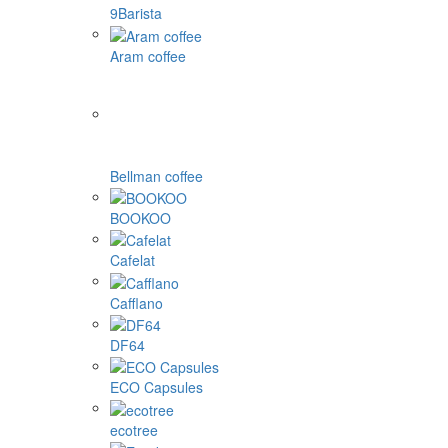
9Barista
Aram coffee
Bellman coffee
BOOKOO
Cafelat
Cafflano
DF64
ECO Capsules
ecotree