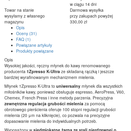
w ciągu 14 dni
Towar na stanie
Darmowa wysyłka
wysyłamy z własnego
przy zakupach powyżej
magazynu
330,00 zł
Opis
Oceny (31)
FAQ (1)
Powiązane artykuły
Produkty powiązane
Opis
Wysokiej jakości, ręczny młynek do kawy renomowanego
producenta
1Zpresso
K-Ultra
ze składaną rączką i jeszcze
bardziej wyrafinowanym mechanizmem mielenia.
Młynek 1Zpresso K-Ultra to
uniwersalny
młynek dla wszystkich
miłośników kawy, ponieważ obsługuje espresso, AeroPress, V60,
Chemex, French Press i inne metody parzenia. Precyzyjna
zewnętrzna regulacja grubości mielenia
za pomocą
obrotowego pierścienia oferuje 100 stopni regulacji grubości
mielenia (20 μm na kliknięcie), co pozwala na precyzyjne
dopasowanie mielenia do indywidualnych potrzeb.
Wyposażony w
siedmiokątne żarna ze stali nierdzewnej o