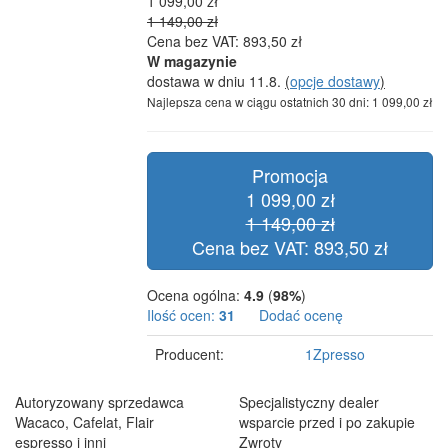
1 099,00 zł
1 149,00 zł
Cena bez VAT: 893,50 zł
W magazynie
dostawa w dniu 11.8.
(
opcje dostawy
)
Najlepsza cena w ciągu ostatnich 30 dni: 1 099,00 zł
Promocja
1 099,00 zł
1 149,00 zł
Cena bez VAT: 893,50 zł
Ocena ogólna:
4.9
(
98%
)
Ilość ocen:
31
Dodać ocenę
Producent:
1Zpresso
Autoryzowany sprzedawca
Specjalistyczny dealer
Wacaco, Cafelat, Flair
wsparcie przed i po zakupie
espresso i inni
Zwroty