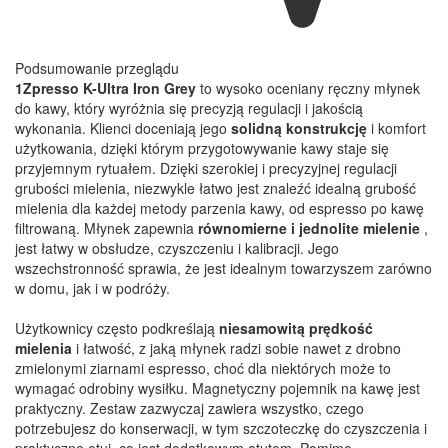
Podsumowanie przeglądu
1Zpresso K-Ultra Iron Grey
to wysoko oceniany ręczny młynek
do kawy, który wyróżnia się precyzją regulacji i jakością
wykonania. Klienci doceniają jego
solidną konstrukcję
i komfort
użytkowania, dzięki którym przygotowywanie kawy staje się
przyjemnym rytuałem. Dzięki szerokiej i precyzyjnej regulacji
grubości mielenia, niezwykle łatwo jest znaleźć idealną grubość
mielenia dla każdej metody parzenia kawy, od espresso po kawę
filtrowaną. Młynek zapewnia
równomierne i jednolite mielenie
,
jest łatwy w obsłudze, czyszczeniu i kalibracji. Jego
wszechstronność sprawia, że jest idealnym towarzyszem zarówno
w domu, jak i w podróży.
Użytkownicy często podkreślają
niesamowitą prędkość
mielenia
i łatwość, z jaką młynek radzi sobie nawet z drobno
zmielonymi ziarnami espresso, choć dla niektórych może to
wymagać odrobiny wysiłku. Magnetyczny pojemnik na kawę jest
praktyczny. Zestaw zazwyczaj zawiera wszystko, czego
potrzebujesz do konserwacji, w tym szczoteczkę do czyszczenia i