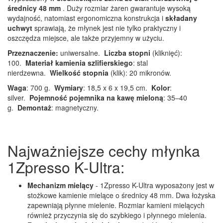
średnicy 48 mm
. Duży rozmiar żaren gwarantuje wysoką
wydajność, natomiast ergonomiczna konstrukcja i
składany
uchwyt
sprawiają, że młynek jest nie tylko praktyczny i
oszczędza miejsce, ale także przyjemny w użyciu.
Przeznaczenie:
uniwersalne.
Liczba stopni
(kliknięć):
100.
Materiał kamienia szlifierskiego
: stal
nierdzewna.
Wielkość stopnia
(klik): 20 mikronów.
Waga
: 700 g.
Wymiary
: 18,5 x 6 x 19,5 cm.
Kolor
:
silver.
Pojemność pojemnika na kawę mieloną
: 35–40
g.
Demontaż
: magnetyczny.
Najważniejsze cechy młynka
1Zpresso K-Ultra:
Mechanizm mielący
- 1Zpresso K-Ultra wyposażony jest w
stożkowe kamienie mielące o średnicy 48 mm. Dwa łożyska
zapewniają płynne mielenie. Rozmiar kamieni mielących
również przyczynia się do szybkiego i płynnego mielenia.