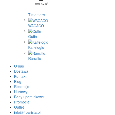
Timemore
WACACO
Outin
Kaffelogic
Rancilio
O nas
Dostawa
Kontakt
Blog
Recenzje
Hurtowy
Bony upominkowe
Promocje
Outlet
info@4barista.pl