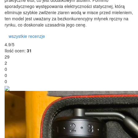
praktyczne etui, co jest dodatkowym atutem. Pomimo
sporadycznego występowania elektryczności statycznej, którą
eliminuje szybkie zwilżenie ziaren wodą w misce przed mieleniem,
ten model jest uważany za bezkonkurencyjny młynek ręczny na
rynku, co doskonale uzasadnia jego cenę.
wszystkie recenzje
4.9/5
Ilość ocen:
31
29
2
0
0
0