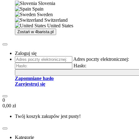
Slovenia
Spain
Sweden
Switzerland
United States
Zostań w
4barista.pl
Zaloguj się
Adres poczty elektronicznej:
Hasło:
Zapomniane hasło
Zarejestruj się
0
0,00 zł
Twój koszyk zakupów jest pusty!
Kategorie