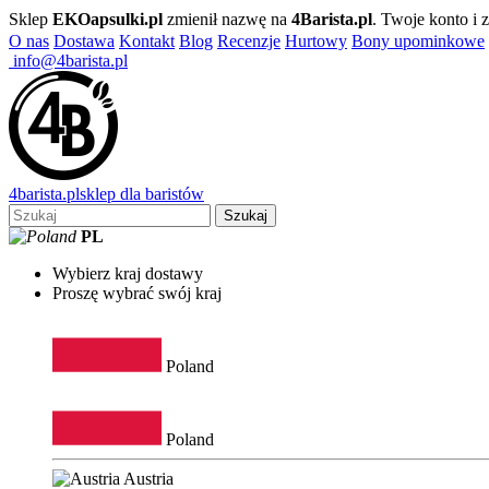
Sklep
EKOapsulki.pl
zmienił nazwę na
4Barista.pl
. Twoje konto i
O nas
Dostawa
Kontakt
Blog
Recenzje
Hurtowy
Bony upominkowe
info@4barista.pl
4
barista
.pl
sklep dla baristów
Szukaj
PL
Wybierz kraj dostawy
Proszę wybrać swój kraj
Poland
Poland
Austria