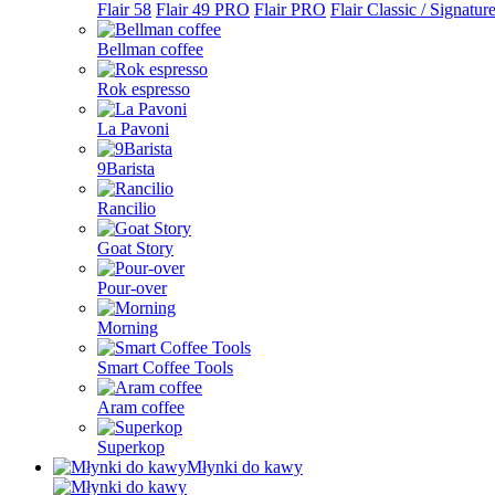
Flair 58
Flair 49 PRO
Flair PRO
Flair Classic / Signatur
Bellman coffee
Rok espresso
La Pavoni
9Barista
Rancilio
Goat Story
Pour-over
Morning
Smart Coffee Tools
Aram coffee
Superkop
Młynki do kawy