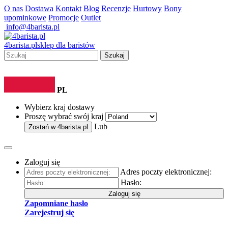
O nas
Dostawa
Kontakt
Blog
Recenzje
Hurtowy
Bony
upominkowe
Promocje
Outlet
info@4barista.pl
4
barista
.pl
sklep dla baristów
Szukaj
PL
Wybierz kraj dostawy
Proszę wybrać swój kraj
Lub
Zostań w
4barista.pl
Zaloguj się
Adres poczty elektronicznej:
Hasło:
Zaloguj się
Zapomniane hasło
Zarejestruj się