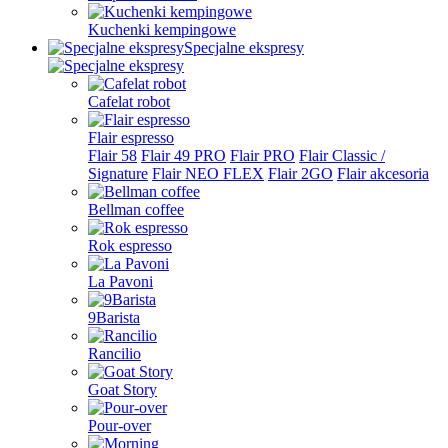
Kuchenki kempingowe
Specjalne ekspresy
Cafelat robot
Flair espresso
Flair 58
Flair 49 PRO
Flair PRO
Flair Classic /
Signature
Flair NEO FLEX
Flair 2GO
Flair akcesoria
Bellman coffee
Rok espresso
La Pavoni
9Barista
Rancilio
Goat Story
Pour-over