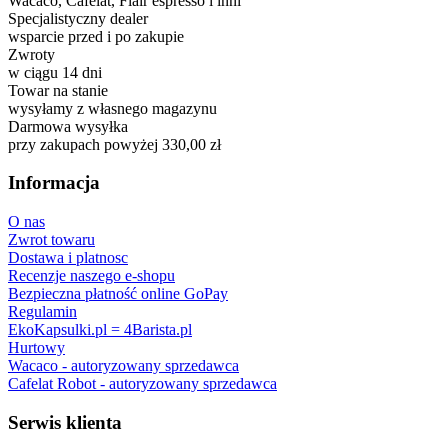
Wacaco, Cafelat, Flair espresso i inni
Specjalistyczny dealer
wsparcie przed i po zakupie
Zwroty
w ciągu 14 dni
Towar na stanie
wysyłamy z własnego magazynu
Darmowa wysyłka
przy zakupach powyżej 330,00 zł
Informacja
O nas
Zwrot towaru
Dostawa i platnosc
Recenzje naszego e-shopu
Bezpieczna płatność online GoPay
Regulamin
EkoKapsulki.pl = 4Barista.pl
Hurtowy
Wacaco - autoryzowany sprzedawca
Cafelat Robot - autoryzowany sprzedawca
Serwis klienta