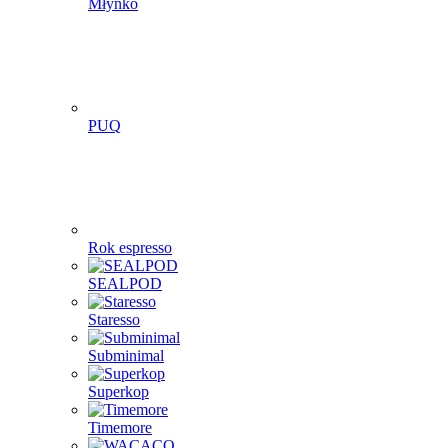
Młynko
PUQ
Rok espresso
SEALPOD
Staresso
Subminimal
Superkop
Timemore