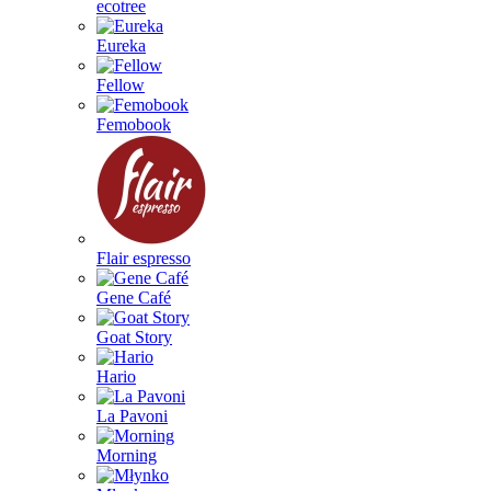
ecotree
Eureka
Fellow
Femobook
Flair espresso
Gene Café
Goat Story
Hario
La Pavoni
Morning