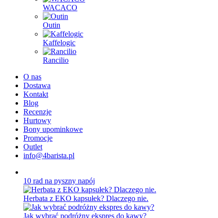
WACACO
Outin
Kaffelogic
Rancilio
O nas
Dostawa
Kontakt
Blog
Recenzje
Hurtowy
Bony upominkowe
Promocje
Outlet
info@4barista.pl
10 rad na pyszny napój
Herbata z EKO kapsułek? Dlaczego nie.
Jak wybrać podróżny ekspres do kawy?