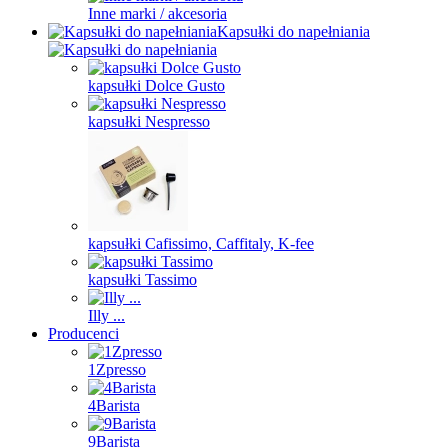
Inne marki / akcesoria
Kapsułki do napełniania
kapsułki Dolce Gusto
kapsułki Nespresso
kapsułki Cafissimo, Caffitaly, K-fee
kapsułki Tassimo
Illy ...
Producenci
1Zpresso
4Barista
9Barista