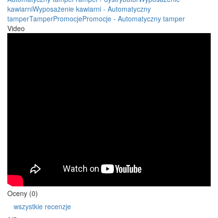
kawiarni
Wyposażenie kawiarni - Automatyczny
tamper
Tamper
Promocje
Promocje - Automatyczny tamper
Video
Oceny (0)
wszystkie recenzje