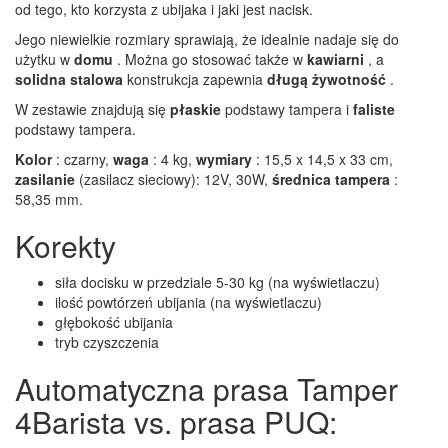
od tego, kto korzysta z ubijaka i jaki jest nacisk.
Jego niewielkie rozmiary sprawiają, że idealnie nadaje się do
użytku w
domu
. Można go stosować także w
kawiarni
, a
solidna stalowa
konstrukcja zapewnia
długą żywotność
.
W zestawie znajdują się
płaskie
podstawy tampera i
faliste
podstawy tampera.
Kolor
: czarny,
waga
: 4 kg,
wymiary
: 15,5 x 14,5 x 33 cm,
zasilanie
(zasilacz sieciowy): 12V, 30W,
średnica tampera
:
58,35 mm.
Korekty
siła docisku w przedziale 5-30 kg (na wyświetlaczu)
ilość powtórzeń ubijania (na wyświetlaczu)
głębokość ubijania
tryb czyszczenia
Automatyczna prasa Tamper
4Barista vs. prasa PUQ: