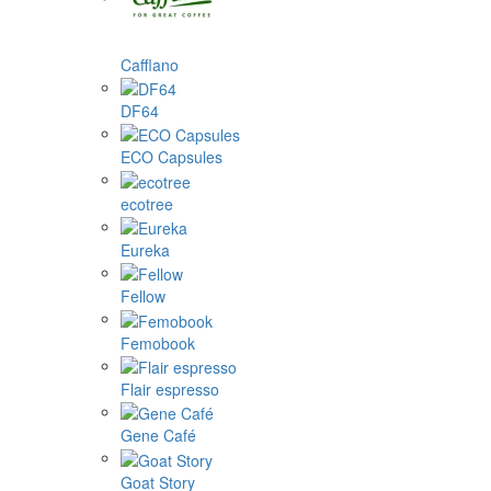
Cafflano
DF64
ECO Capsules
ecotree
Eureka
Fellow
Femobook
Flair espresso
Gene Café
Goat Story