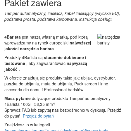
Pakiet zawiera
Tamper automatyczny, zasilacz, kabel zasilający (wtyczka EU),
podstawa prosta, podstawa karbowana, instrukcja obsługi.
4Barista
jest naszą własną marką, pod którą
wprowadzamy na rynek europejski
najwyższej
jakości narzędzia barista
.
Produkty 4Barista są
starannie dobierane
i
testowane
, aby zagwarantować
najwyższą
jakość
.
W ofercie znajdują się produkty takie jak: ubijak, dystrybutor,
puszka do ubijania, mata do ubijania, Puck screen i inne
akcesoria dla domu i Professional baristów.
Masz pytanie
dotyczące produktu Tamper automatyczny
4Barista 100S - 58,35 mm?
Sprawdź FAQ lub zapytaj nas bezpośrednio w dyskusji. Przejdź
do pytań.
Przejdź do pytań
Znajdziesz to w kategorii
Automatyczny tamper
Tamper / dystrybutor
Wyposażenie