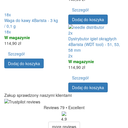
Szczegół
18x
Dodaj do koszyka
Waga do kawy 4Barista - 3 kg
/ 0,1 g
18x
2x
W magazynie
Dystrybutor igieł okrągłych
114,90 zł
4Barista (WDT tool) - 51, 53,
58 mm
Szczegół
2x
W magazynie
Dodaj do koszyka
114,90 zł
Szczegół
Dodaj do koszyka
Zakup sprawdzony naszymi klientami
Reviews 79
• Excellent
4.9
more reviews