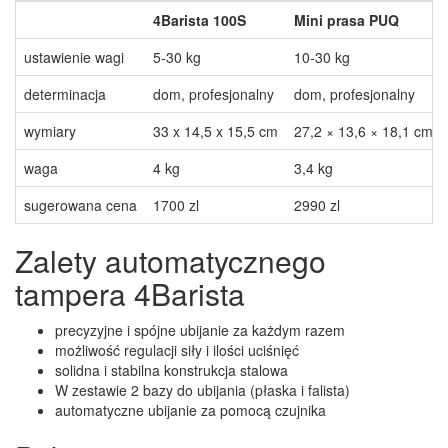
4Barista 100S
Mini prasa PUQ
ustawienie wagi
5-30 kg
10-30 kg
determinacja
dom, profesjonalny
dom, profesjonalny
wymiary
33 x 14,5 x 15,5 cm
27,2 × 13,6 × 18,1 cm
waga
4 kg
3,4 kg
sugerowana cena
1700 zl
2990 zl
Zalety automatycznego
tampera 4Barista
precyzyjne i spójne ubijanie za każdym razem
możliwość regulacji siły i ilości uciśnięć
solidna i stabilna konstrukcja stalowa
W zestawie 2 bazy do ubijania (płaska i falista)
automatyczne ubijanie za pomocą czujnika