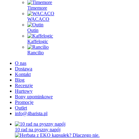
Timemore
WACACO
Outin
Kaffelogic
Rancilio
O nas
Dostawa
Kontakt
Blog
Recenzje
Hurtowy
Bony upominkowe
Promocje
Outlet
info@4barista.pl
10 rad na pyszny napój