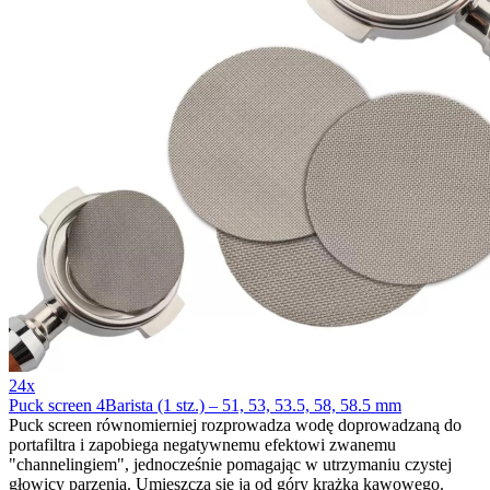
24x
Puck screen 4Barista (1 stz.) – 51, 53, 53.5, 58, 58.5 mm
Puck screen równomierniej rozprowadza wodę doprowadzaną do
portafiltra i zapobiega negatywnemu efektowi zwanemu
"channelingiem", jednocześnie pomagając w utrzymaniu czystej
głowicy parzenia. Umieszcza się ją od góry krążka kawowego.