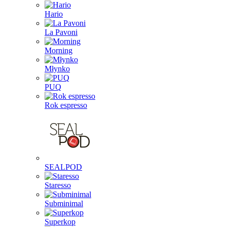
Hario
La Pavoni
Morning
Młynko
PUQ
Rok espresso
SEALPOD
Staresso
Subminimal
Superkop