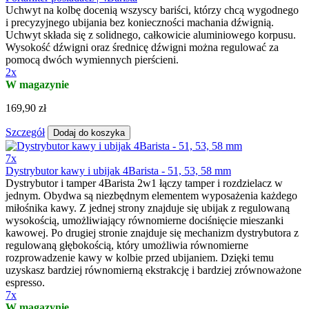
Uchwyt na kolbę docenią wszyscy bariści, którzy chcą wygodnego
i precyzyjnego ubijania bez konieczności machania dźwignią.
Uchwyt składa się z solidnego, całkowicie aluminiowego korpusu.
Wysokość dźwigni oraz średnicę dźwigni można regulować za
pomocą dwóch wymiennych pierścieni.
2x
W magazynie
169,90 zł
Szczegół
Dodaj do koszyka
7x
Dystrybutor kawy i ubijak 4Barista - 51, 53, 58 mm
Dystrybutor i tamper 4Barista 2w1 łączy tamper i rozdzielacz w
jednym. Obydwa są niezbędnym elementem wyposażenia każdego
miłośnika kawy. Z jednej strony znajduje się ubijak z regulowaną
wysokością, umożliwiający równomierne dociśnięcie mieszanki
kawowej. Po drugiej stronie znajduje się mechanizm dystrybutora z
regulowaną głębokością, który umożliwia równomierne
rozprowadzenie kawy w kolbie przed ubijaniem. Dzięki temu
uzyskasz bardziej równomierną ekstrakcję i bardziej zrównoważone
espresso.
7x
W magazynie