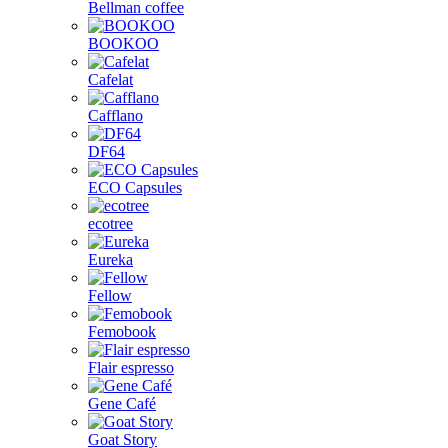
Bellman coffee
BOOKOO
Cafelat
Cafflano
DF64
ECO Capsules
ecotree
Eureka
Fellow
Femobook
Flair espresso
Gene Café
Goat Story