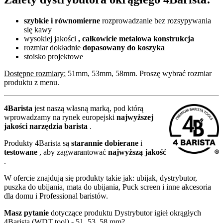
szybkie i równomierne
rozprowadzanie bez rozsypywania
się kawy
wysokiej jakości
, całkowicie metalowa konstrukcja
rozmiar dokładnie
dopasowany do koszyka
stoisko projektowe
Dostępne rozmiary:
51mm, 53mm, 58mm. Proszę wybrać rozmiar
produktu z menu.
4Barista
jest naszą własną marką, pod którą
wprowadzamy na rynek europejski
najwyższej
jakości narzędzia barista
.
Produkty 4Barista są
starannie dobierane
i
testowane
, aby zagwarantować
najwyższą jakość
.
W ofercie znajdują się produkty takie jak: ubijak, dystrybutor,
puszka do ubijania, mata do ubijania, Puck screen i inne akcesoria
dla domu i Professional baristów.
Masz pytanie
dotyczące produktu Dystrybutor igieł okrągłych
4Barista (WDT tool) - 51, 53, 58 mm?