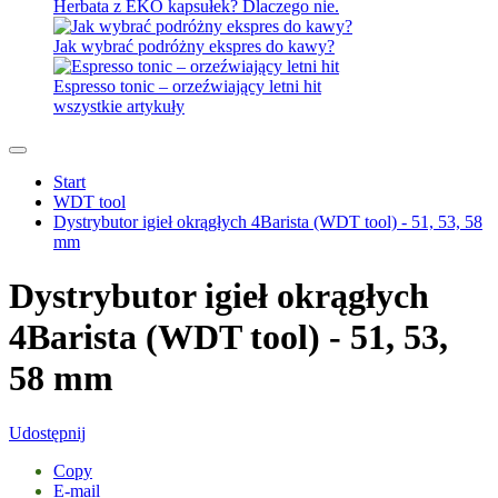
Herbata z EKO kapsułek? Dlaczego nie.
Jak wybrać podróżny ekspres do kawy?
Espresso tonic – orzeźwiający letni hit
wszystkie artykuły
Start
WDT tool
Dystrybutor igieł okrągłych 4Barista (WDT tool) - 51, 53, 58
mm
Dystrybutor igieł okrągłych
4Barista (WDT tool) - 51, 53,
58 mm
Udostępnij
Copy
E-mail