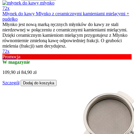
72x
Młynek do kawy Mlynko z ceramicznymi kamieniami mielącymi +
pudełko
Młynko jest nową marką ręcznych młynków do kawy ze stali
nierdzewnej w połączeniu z ceramicznymi kamieniami mielącymi.
Dzięki ceramicznym kamieniom mielącym przygotujesz z Mlynko
równomiernie zmieloną kawę odpowiedniej frakcji. O grubości
mielenia (frakcji) sam decydujesz.
72x
Promocja
W magazynie
109,90 zł
84,90 zł
Szczegół
Dodaj do koszyka