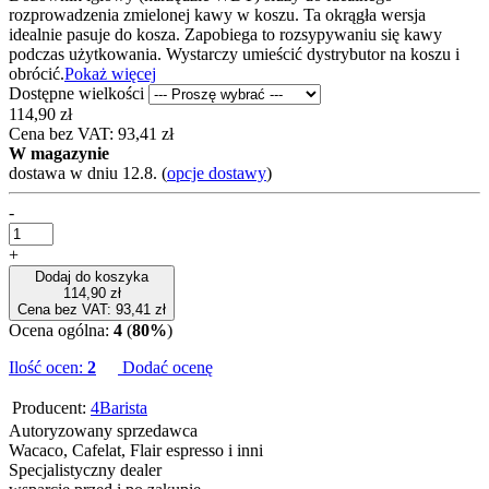
rozprowadzenia zmielonej kawy w koszu. Ta okrągła wersja
idealnie pasuje do kosza. Zapobiega to rozsypywaniu się kawy
podczas użytkowania. Wystarczy umieścić dystrybutor na koszu i
obrócić.
Pokaż więcej
Dostępne wielkości
114,90 zł
Cena bez VAT: 93,41 zł
W magazynie
dostawa w dniu 12.8.
(
opcje dostawy
)
-
+
Dodaj do koszyka
114,90 zł
Cena bez VAT: 93,41 zł
Ocena ogólna:
4
(
80%
)
Ilość ocen:
2
Dodać ocenę
Producent:
4Barista
Autoryzowany sprzedawca
Wacaco, Cafelat, Flair espresso i inni
Specjalistyczny dealer