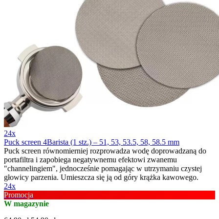
24x
Puck screen 4Barista (1 stz.) – 51, 53, 53.5, 58, 58.5 mm
Puck screen równomierniej rozprowadza wodę doprowadzaną do
portafiltra i zapobiega negatywnemu efektowi zwanemu
"channelingiem", jednocześnie pomagając w utrzymaniu czystej
głowicy parzenia. Umieszcza się ją od góry krążka kawowego.
24x
Promocja
W magazynie