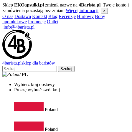
Sklep
EKOapsulki.pl
zmienił nazwę na
4Barista.pl
. Twoje konto i
zamówienia pozostają bez zmian.
Więcej informacji
.
×
O nas
Dostawa
Kontakt
Blog
Recenzje
Hurtowy
Bony
upominkowe
Promocje
Outlet
info@4barista.pl
4
barista
.pl
sklep dla baristów
Szukaj
PL
Wybierz kraj dostawy
Proszę wybrać swój kraj
Poland
Poland