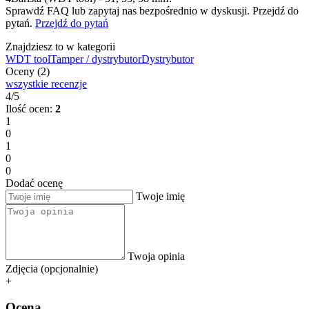
Sprawdź FAQ lub zapytaj nas bezpośrednio w dyskusji. Przejdź do
pytań.
Przejdź do pytań
Znajdziesz to w kategorii
WDT tool
Tamper / dystrybutor
Dystrybutor
Oceny (2)
wszystkie recenzje
4/5
Ilość ocen:
2
1
0
1
0
0
Dodać ocenę
Twoje imię
Twoja opinia
Zdjęcia (opcjonalnie)
+
Ocena