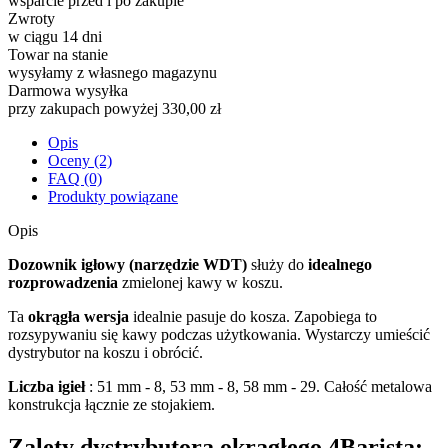
wsparcie przed i po zakupie
Zwroty
w ciągu 14 dni
Towar na stanie
wysyłamy z własnego magazynu
Darmowa wysyłka
przy zakupach powyżej 330,00 zł
Opis
Oceny (2)
FAQ (0)
Produkty powiązane
Opis
Dozownik igłowy (narzędzie WDT)
służy do
idealnego
rozprowadzenia
zmielonej kawy w koszu.
Ta
okrągła wersja
idealnie pasuje do kosza. Zapobiega to
rozsypywaniu się kawy podczas użytkowania. Wystarczy umieścić
dystrybutor na koszu i obrócić.
Liczba igieł
: 51 mm - 8, 53 mm - 8, 58 mm - 29. Całość metalowa
konstrukcja łącznie ze stojakiem.
Zalety dystrybutora okrągłego 4Barista: