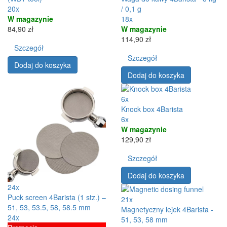
20x
/ 0,1 g
W magazynie
18x
84,90 zł
W magazynie
114,90 zł
Szczegół
Szczegół
Dodaj do koszyka
Dodaj do koszyka
6x
Knock box 4Barista
6x
W magazynie
129,90 zł
Szczegół
Dodaj do koszyka
24x
Puck screen 4Barista (1 stz.) –
21x
51, 53, 53.5, 58, 58.5 mm
Magnetyczny lejek 4Barista -
24x
51, 53, 58 mm