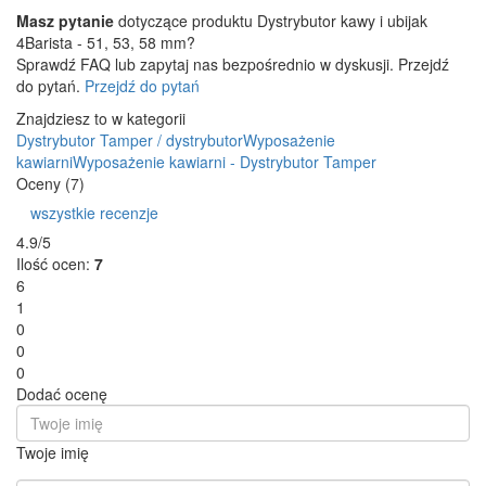
Masz pytanie
dotyczące produktu Dystrybutor kawy i ubijak
4Barista - 51, 53, 58 mm?
Sprawdź FAQ lub zapytaj nas bezpośrednio w dyskusji. Przejdź
do pytań.
Przejdź do pytań
Znajdziesz to w kategorii
Dystrybutor
Tamper / dystrybutor
Wyposażenie
kawiarni
Wyposażenie kawiarni - Dystrybutor
Tamper
Oceny (7)
wszystkie recenzje
4.9/5
Ilość ocen:
7
6
1
0
0
0
Dodać ocenę
Twoje imię