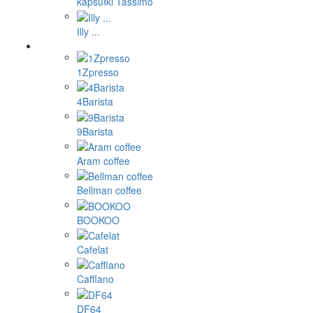
kapsułki Tassimo
Illy ...
1Zpresso
4Barista
9Barista
Aram coffee
Bellman coffee
BOOKOO
Cafelat
Cafflano
DF64