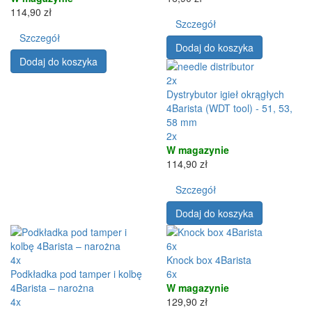
114,90 zł
Szczegół
Szczegół
Dodaj do koszyka
Dodaj do koszyka
2x
Dystrybutor igieł okrągłych
4Barista (WDT tool) - 51, 53,
58 mm
2x
W magazynie
114,90 zł
Szczegół
Dodaj do koszyka
6x
4x
Knock box 4Barista
Podkładka pod tamper i kolbę
6x
4Barista – narożna
W magazynie
4x
129,90 zł