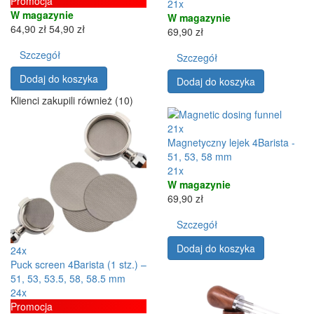
Promocja
21x
W magazynie
W magazynie
64,90 zł
54,90 zł
69,90 zł
Szczegół
Szczegół
Dodaj do koszyka
Dodaj do koszyka
Klienci zakupili również (10)
21x
Magnetyczny lejek 4Barista -
51, 53, 58 mm
21x
W magazynie
69,90 zł
Szczegół
Dodaj do koszyka
24x
Puck screen 4Barista (1 stz.) –
51, 53, 53.5, 58, 58.5 mm
24x
Promocja