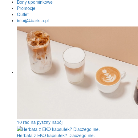
Bony upominkowe
Promocje
Outlet
info@4barista.pl
10 rad na pyszny napój
Herbata z EKO kapsułek? Dlaczego nie.