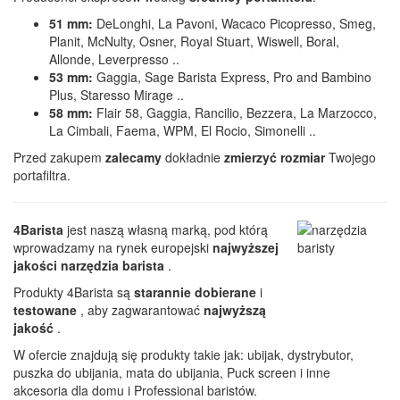
51 mm:
DeLonghi, La Pavoni, Wacaco Picopresso, Smeg,
Planit, McNulty, Osner, Royal Stuart, Wiswell, Boral,
Allonde, Leverpresso ..
53 mm:
Gaggia, Sage Barista Express, Pro and Bambino
Plus, Staresso Mirage ..
58 mm:
Flair 58, Gaggia, Rancilio, Bezzera, La Marzocco,
La Cimbali, Faema, WPM, El Rocio, Simonelli ..
Przed zakupem
zalecamy
dokładnie
zmierzyć rozmiar
Twojego
portafiltra.
4Barista
jest naszą własną marką, pod którą
wprowadzamy na rynek europejski
najwyższej
jakości narzędzia barista
.
Produkty 4Barista są
starannie dobierane
i
testowane
, aby zagwarantować
najwyższą
jakość
.
W ofercie znajdują się produkty takie jak: ubijak, dystrybutor,
puszka do ubijania, mata do ubijania, Puck screen i inne
akcesoria dla domu i Professional baristów.