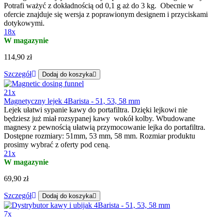
Potrafi ważyć z dokładnością od 0,1 g aż do 3 kg. Obecnie w
ofercie znajduje się wersja z poprawionym designem i przyciskami
dotykowymi.
18x
W magazynie
114,90 zł
Szczegół
Dodaj do koszyka
21x
Magnetyczny lejek 4Barista - 51, 53, 58 mm
Lejek ułatwi sypanie kawy do portafiltra. Dzięki lejkowi nie
będziesz już miał rozsypanej kawy wokół kolby. Wbudowane
magnesy z pewnością ułatwią przymocowanie lejka do portafiltra.
Dostępne rozmiary: 51mm, 53 mm, 58 mm. Rozmiar produktu
prosimy wybrać z oferty pod ceną.
21x
W magazynie
69,90 zł
Szczegół
Dodaj do koszyka
7x