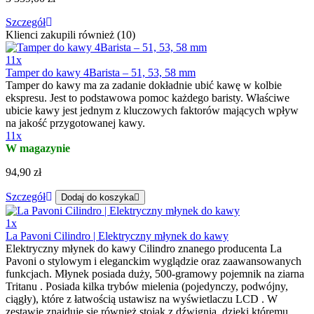
Szczegół
Klienci zakupili również (10)
11x
Tamper do kawy 4Barista – 51, 53, 58 mm
Tamper do kawy ma za zadanie dokładnie ubić kawę w kolbie
ekspresu. Jest to podstawowa pomoc każdego baristy. Właściwe
ubicie kawy jest jednym z kluczowych faktorów mających wpływ
na jakość przygotowanej kawy.
11x
W magazynie
94,90 zł
Szczegół
Dodaj do koszyka
1x
La Pavoni Cilindro | Elektryczny młynek do kawy
Elektryczny młynek do kawy Cilindro znanego producenta La
Pavoni o stylowym i eleganckim wyglądzie oraz zaawansowanych
funkcjach. Młynek posiada duży, 500-gramowy pojemnik na ziarna
Tritanu . Posiada kilka trybów mielenia (pojedynczy, podwójny,
ciągły), które z łatwością ustawisz na wyświetlaczu LCD . W
zestawie znajduje się również stojak z dźwignią, dzięki któremu