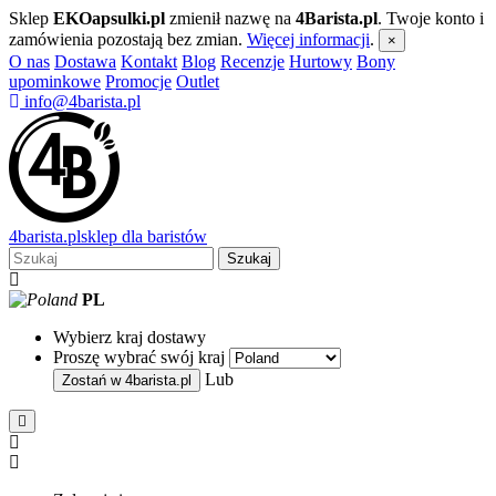
Sklep
EKOapsulki.pl
zmienił nazwę na
4Barista.pl
. Twoje konto i
zamówienia pozostają bez zmian.
Więcej informacji
.
×
O nas
Dostawa
Kontakt
Blog
Recenzje
Hurtowy
Bony
upominkowe
Promocje
Outlet
info@4barista.pl
4
barista
.pl
sklep dla baristów
Szukaj
PL
Wybierz kraj dostawy
Proszę wybrać swój kraj
Lub
Zostań w
4barista.pl