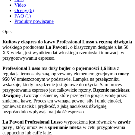
Video
Oceny (6)
FAQ (1)
Produkty powiązane
Opis
Kultowy ekspres do kawy Professional Lusso z ręczną dźwignią
włoskiego producenta
La Pavoni
, o klasycznym designie z lat 50.
XX wieku, jest wynikiem lat włoskiego rzemiosła i innowacji w
przygotowywaniu espresso.
Professional Lusso
ma duży
bojler o pojemności 1,6 litra
z
regulacją termostatyczną, ogrzewany elementem grzejnym o
mocy
950 W
umieszczonym w podstawie. Lampka na przełączniku
wskazuje, kiedy urządzenie jest gotowe do użycia. Sam proces
przygotowania espresso jest całkowicie ręczny.
Ręcznie naciskasz
dźwignię
, tworząc ciśnienie, które przepycha gorącą wodę przez
zmieloną kawę. Proces ten wymaga pewnej siły i umiejętności,
ponieważ nacisk i prędkość, z jaką naciskasz dźwignię,
bezpośrednio wpływają na jakość espresso.
La Pavoni Professional Lusso
wyposażona jest również w
zawór
pary
, który umożliwia
spienianie mleka
w celu przygotowania
cappuccino lub caffè latte.