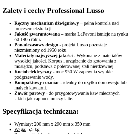
Zalety i cechy Professional Lusso
Ręczny mechanizm dźwigniowy
– pełna kontrola nad
procesem ekstrakcji.
Jakość gwarantowana
– marka LaPavoni istnieje na rynku
od 1905 roku.
Ponadczasowy design
- projekt Lusso pozostaje
niezmieniony od 1950 roku.
Materiały najwyższej jakości
- Wykonane z materiałów
wysokiej jakości. Korpus i urządzenie do gotowania z
mosiądzu, podstawa z polerowanej stali nierdzewnej.
Kocioł elektryczny
- moc 950 W zapewnia szybkie
podgrzewanie wody.
Kompaktowy rozmiar
- idealny do użytku domowego lub
małych kawiarni.
Zawór parowy
- do przygotowywania kaw mlecznych
takich jak cappuccino czy latte.
Specyfikacja techniczna:
Wymiary:
200 mm x 290 mm x 350 mm
Waga:
5,5 kg