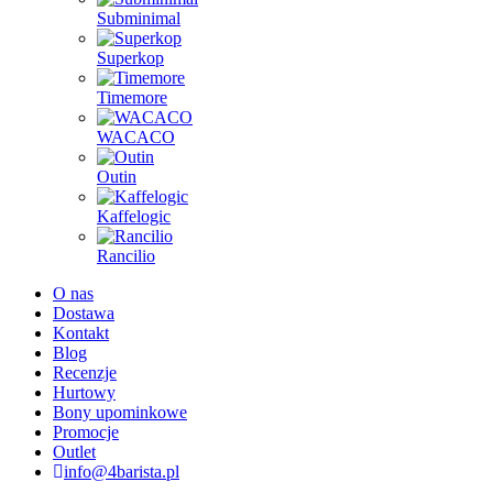
Subminimal
Superkop
Timemore
WACACO
Outin
Kaffelogic
Rancilio
O nas
Dostawa
Kontakt
Blog
Recenzje
Hurtowy
Bony upominkowe
Promocje
Outlet
info@4barista.pl