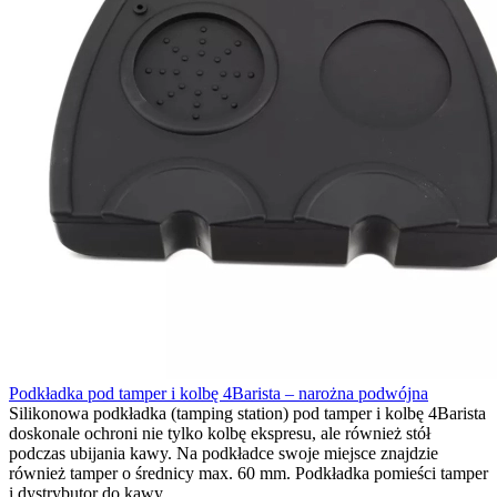
Podkładka pod tamper i kolbę 4Barista – narożna podwójna
Silikonowa podkładka (tamping station) pod tamper i kolbę 4Barista
doskonale ochroni nie tylko kolbę ekspresu, ale również stół
podczas ubijania kawy. Na podkładce swoje miejsce znajdzie
również tamper o średnicy max. 60 mm. Podkładka pomieści tamper
i dystrybutor do kawy.