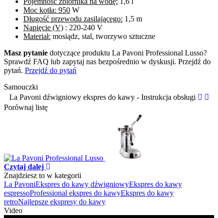
Pojemność zbiornika na wodę:
1,6 l
Moc kotła: 950
W
Długość przewodu zasilającego:
1,5 m
Napięcie (V)
: 220-240 V
Materiał:
mosiądz, stal, tworzywo sztuczne
Masz pytanie
dotyczące produktu La Pavoni Professional Lusso?
Sprawdź FAQ lub zapytaj nas bezpośrednio w dyskusji. Przejdź do
pytań.
Przejdź do pytań
Samouczki
La Pavoni dźwigniowy ekspres do kawy - Instrukcja obsługi
Porównaj listę
Czytaj dalej
Znajdziesz to w kategorii
La Pavoni
Ekspres do kawy dźwigniowy
Ekspres do kawy
espresso
Professional ekspres do kawy
Ekspres do kawy
retro
Najlepsze ekspresy do kawy
Video