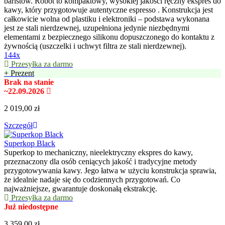
baristów. Robot to kompaktowy, wysokiej jakości ręczny ekspres do
kawy, który przygotowuje autentyczne espresso . Konstrukcja jest
całkowicie wolna od plastiku i elektroniki – podstawa wykonana
jest ze stali nierdzewnej, uzupełniona jedynie niezbędnymi
elementami z bezpiecznego silikonu dopuszczonego do kontaktu z
żywnością (uszczelki i uchwyt filtra ze stali nierdzewnej).
144x
Przesyłka za darmo
+ Prezent
Brak na stanie
~22.09.2026
2 019,00 zł
Szczegół
Superkop Black
Superkop to mechaniczny, nieelektryczny ekspres do kawy,
przeznaczony dla osób ceniących jakość i tradycyjne metody
przygotowywania kawy. Jego łatwa w użyciu konstrukcja sprawia,
że idealnie nadaje się do codziennych przygotowań. Co
najważniejsze, gwarantuje doskonałą ekstrakcję.
Przesyłka za darmo
Już niedostępne
3 359,00 zł