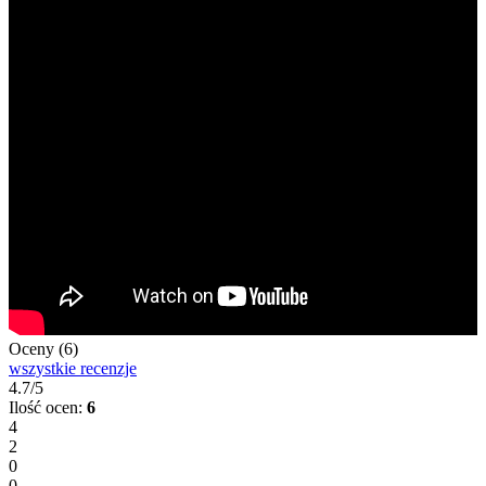
Oceny (6)
wszystkie recenzje
4.7/5
Ilość ocen:
6
4
2
0
0