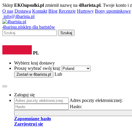
Sklep
EKOapsulki.pl
zmienił nazwę na
4Barista.pl
. Twoje konto i
O nas
Dostawa
Kontakt
Blog
Recenzje
Hurtowy
Bony upominkowe
info@4barista.pl
4
barista
.pl
sklep dla baristów
Szukaj
PL
Wybierz kraj dostawy
Proszę wybrać swój kraj
Lub
Zostań w
4barista.pl
Zaloguj się
Adres poczty elektronicznej:
Hasło:
Zapomniane hasło
Zarejestruj się