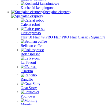
Kuchenki kempingowe
Specjalne ekspresy
Cafelat robot
Flair espresso
Flair 58
Flair 49 PRO
Flair PRO
Flair Classic / Signatur
Bellman coffee
Rok espresso
La Pavoni
9Barista
Rancilio
Goat Story
Pour-over
Morning