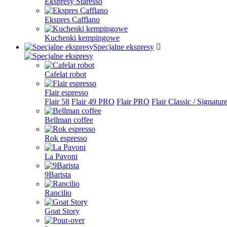
Ekspresy Staresso
Ekspres Cafflano
Kuchenki kempingowe
Specjalne ekspresy
Cafelat robot
Flair espresso
Flair 58
Flair 49 PRO
Flair PRO
Flair Classic / Signatur
Bellman coffee
Rok espresso
La Pavoni
9Barista
Rancilio
Goat Story