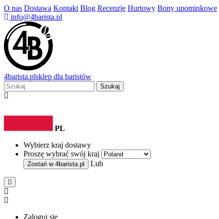
O nas
Dostawa
Kontakt
Blog
Recenzje
Hurtowy
Bony upominkowe
info@4barista.pl
4
barista
.pl
sklep dla baristów
Szukaj
PL
Wybierz kraj dostawy
Proszę wybrać swój kraj
Lub
Zostań w
4barista.pl
Zaloguj się