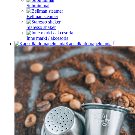
Subminimal
Bellman steamer
Staresso shaker
Inne marki / akcesoria
Kapsułki do napełniania