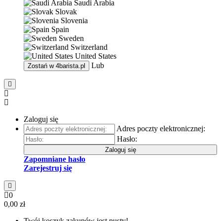
Saudi Arabia
Slovak
Slovenia
Spain
Sweden
Switzerland
United States
Lub
Zostań w
4barista.pl
Zaloguj się
Adres poczty elektronicznej:
Hasło:
Zaloguj się
Zapomniane hasło
Zarejestruj się
0
0,00 zł
Twój koszyk zakupów jest pusty!