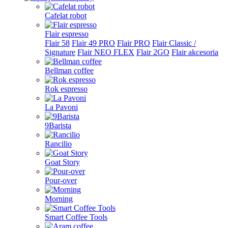
Cafelat robot
Flair espresso
Flair 58
Flair 49 PRO
Flair PRO
Flair Classic /
Signature
Flair NEO FLEX
Flair 2GO
Flair akcesoria
Bellman coffee
Rok espresso
La Pavoni
9Barista
Rancilio
Goat Story
Pour-over
Morning
Smart Coffee Tools