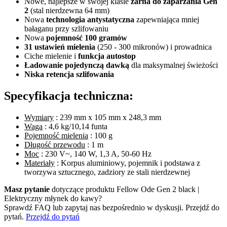
Nowe, najlepsze w swojej klasie
żarna do zaparzania Gen
2
(stal nierdzewna 64 mm)
Nowa
technologia antystatyczna
zapewniająca mniej
bałaganu przy szlifowaniu
Nowa
pojemność 100 gramów
31 ustawień mielenia
(250 - 300 mikronów) i prowadnica
Ciche mielenie i
funkcja autostop
Ładowanie pojedynczą dawką
dla maksymalnej świeżości
Niska retencja szlifowania
Specyfikacja techniczna:
Wymiary
: 239 mm x 105 mm x 248,3 mm
Waga
: 4,6 kg/10,14 funta
Pojemność mielenia
: 100 g
Długość przewodu
: 1 m
Moc
: 230 V~, 140 W, 1,3 A, 50-60 Hz
Materiały
: Korpus aluminiowy, pojemnik i podstawa z
tworzywa sztucznego, zadziory ze stali nierdzewnej
Masz pytanie
dotyczące produktu Fellow Ode Gen 2 black |
Elektryczny młynek do kawy?
Sprawdź FAQ lub zapytaj nas bezpośrednio w dyskusji. Przejdź do
pytań.
Przejdź do pytań