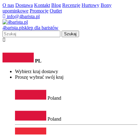
O nas
Dostawa
Kontakt
Blog
Recenzje
Hurtowy
Bony
upominkowe
Promocje
Outlet
info@4barista.pl
4
barista
.pl
sklep dla baristów
Szukaj
PL
Wybierz kraj dostawy
Proszę wybrać swój kraj
Poland
Poland