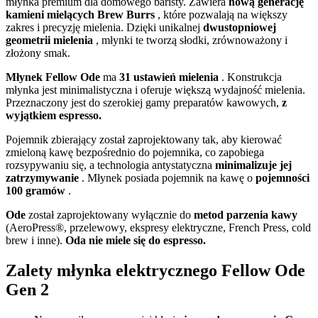
młynka premium dla domowego baristy. Zawiera
nową generację
kamieni mielących Brew Burrs
, które pozwalają na większy
zakres i precyzję mielenia. Dzięki unikalnej
dwustopniowej
geometrii mielenia
, młynki te tworzą słodki, zrównoważony i
złożony smak.
Młynek Fellow Ode
ma
31 ustawień mielenia
. Konstrukcja
młynka jest minimalistyczna i oferuje większą wydajność mielenia.
Przeznaczony jest do szerokiej gamy preparatów kawowych,
z
wyjątkiem espresso.
Pojemnik zbierający został zaprojektowany tak, aby kierować
zmieloną kawę bezpośrednio do pojemnika, co zapobiega
rozsypywaniu się, a technologia antystatyczna
minimalizuje jej
zatrzymywanie
. Młynek posiada pojemnik na kawę o
pojemności
100 gramów
.
Ode
został zaprojektowany wyłącznie do
metod parzenia kawy
(AeroPress®, przelewowy, ekspresy elektryczne, French Press, cold
brew i inne).
Oda nie miele się do espresso.
Zalety młynka elektrycznego Fellow Ode
Gen 2