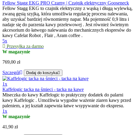
Fellow Stagg EKG PRO Czarny | Czajnik elektryczny Gooseneck
Fellow Stagg EKG to czajnik elektryczny z wąską i długą wylewką,
zwaną gęsią szyjką, która umożliwia regulację procesu nalewania,
aby uzyskać bardziej równomierny napar. Ma pojemność 0,9 litra i
nadaje się do parzenia kawy przelewowej . Jest również świetnym
akcesorium do łatwego nalewania do mechanicznych ekspresów do
kawy Cafelat Robot , Flair , Aram coffee .
5x
Przesyłka za darmo
W magazynie
769,00 zł
Szczegół
Dodaj do koszyka
1x
Kaffelogic tacka na śmieci - tacka na kawę
Miseczka do kawy Kaffelogic to praktyczny dodatek do palarni
kawy Kaffelogic . Umożliwia wygodne ważenie ziaren kawy przed
paleniem, a jej kształt zapewnia łatwe wsypywanie do ekspresu.
1x
W magazynie
41,90 zł