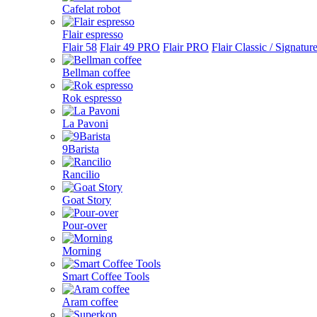
Cafelat robot
Flair espresso
Flair 58
Flair 49 PRO
Flair PRO
Flair Classic / Signatur
Bellman coffee
Rok espresso
La Pavoni
9Barista
Rancilio
Goat Story
Pour-over
Morning
Smart Coffee Tools
Aram coffee