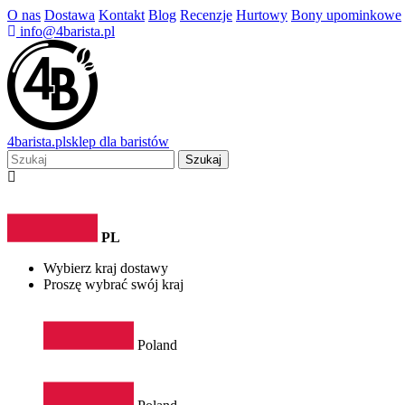
O nas
Dostawa
Kontakt
Blog
Recenzje
Hurtowy
Bony upominkowe
info@4barista.pl
4
barista
.pl
sklep dla baristów
Szukaj
PL
Wybierz kraj dostawy
Proszę wybrać swój kraj
Poland