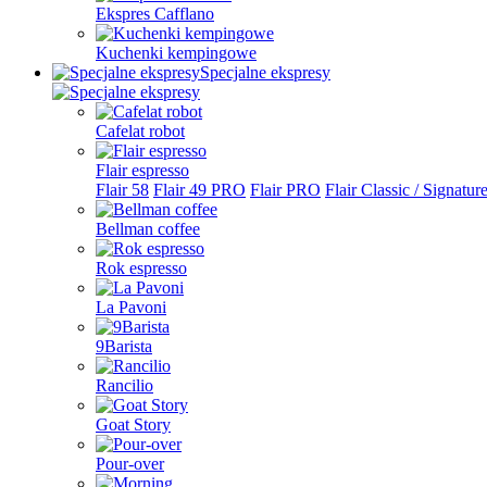
Ekspres Cafflano
Kuchenki kempingowe
Specjalne ekspresy
Cafelat robot
Flair espresso
Flair 58
Flair 49 PRO
Flair PRO
Flair Classic / Signatur
Bellman coffee
Rok espresso
La Pavoni
9Barista
Rancilio
Goat Story
Pour-over