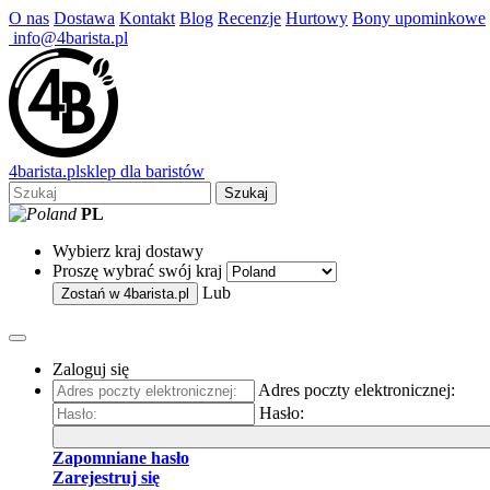
O nas
Dostawa
Kontakt
Blog
Recenzje
Hurtowy
Bony upominkowe
info@4barista.pl
4
barista
.pl
sklep dla baristów
Szukaj
PL
Wybierz kraj dostawy
Proszę wybrać swój kraj
Lub
Zostań w
4barista.pl
Zaloguj się
Adres poczty elektronicznej:
Hasło:
Zapomniane hasło
Zarejestruj się