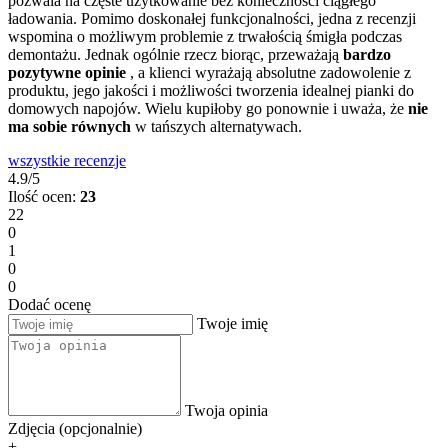
pozwala na częste użytkowanie bez konieczności ciągłego
ładowania. Pomimo doskonałej funkcjonalności, jedna z recenzji
wspomina o możliwym problemie z trwałością śmigła podczas
demontażu. Jednak ogólnie rzecz biorąc, przeważają
bardzo
pozytywne opinie
, a klienci wyrażają absolutne zadowolenie z
produktu, jego jakości i możliwości tworzenia idealnej pianki do
domowych napojów. Wielu kupiłoby go ponownie i uważa, że
nie
ma sobie równych
w tańszych alternatywach.
wszystkie recenzje
4.9/5
Ilość ocen:
23
22
0
1
0
0
Dodać ocenę
Twoje imię
Twoja opinia
Zdjęcia (opcjonalnie)
+