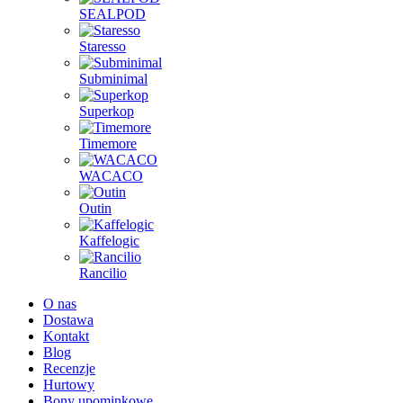
SEALPOD
Staresso
Subminimal
Superkop
Timemore
WACACO
Outin
Kaffelogic
Rancilio
O nas
Dostawa
Kontakt
Blog
Recenzje
Hurtowy
Bony upominkowe