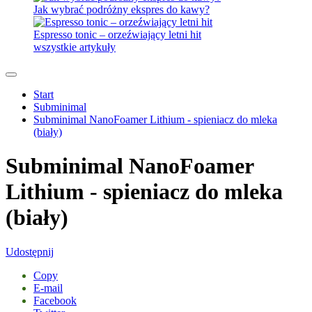
Jak wybrać podróżny ekspres do kawy?
Espresso tonic – orzeźwiający letni hit
wszystkie artykuły
Start
Subminimal
Subminimal NanoFoamer Lithium - spieniacz do mleka
(biały)
Subminimal NanoFoamer
Lithium - spieniacz do mleka
(biały)
Udostępnij
Copy
E-mail
Facebook