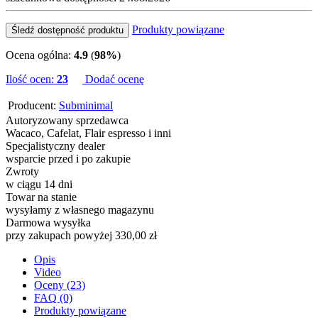
Produkty powiązane
Śledź dostępność produktu
Ocena ogólna:
4.9
(
98%
)
Ilość ocen:
23
Dodać ocenę
Producent:
Subminimal
Autoryzowany sprzedawca
Wacaco, Cafelat, Flair espresso i inni
Specjalistyczny dealer
wsparcie przed i po zakupie
Zwroty
w ciągu 14 dni
Towar na stanie
wysyłamy z własnego magazynu
Darmowa wysyłka
przy zakupach powyżej 330,00 zł
Opis
Video
Oceny (23)
FAQ (0)
Produkty powiązane