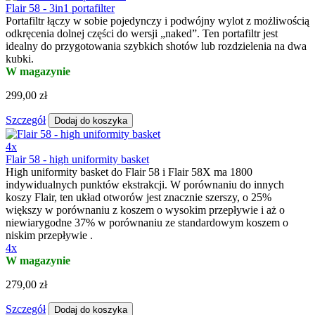
Flair 58 - 3in1 portafilter
Portafiltr łączy w sobie pojedynczy i podwójny wylot z możliwością
odkręcenia dolnej części do wersji „naked”. Ten portafiltr jest
idealny do przygotowania szybkich shotów lub rozdzielenia na dwa
kubki.
W magazynie
299,00 zł
Szczegół
Dodaj do koszyka
4x
Flair 58 - high uniformity basket
High uniformity basket do Flair 58 i Flair 58X ma 1800
indywidualnych punktów ekstrakcji. W porównaniu do innych
koszy Flair, ten układ otworów jest znacznie szerszy, o 25%
większy w porównaniu z koszem o wysokim przepływie i aż o
niewiarygodne 37% w porównaniu ze standardowym koszem o
niskim przepływie .
4x
W magazynie
279,00 zł
Szczegół
Dodaj do koszyka