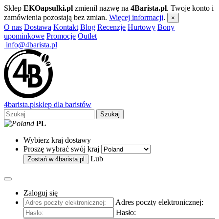
Sklep
EKOapsulki.pl
zmienił nazwę na
4Barista.pl
. Twoje konto i
zamówienia pozostają bez zmian.
Więcej informacji
.
×
O nas
Dostawa
Kontakt
Blog
Recenzje
Hurtowy
Bony
upominkowe
Promocje
Outlet
info@4barista.pl
4
barista
.pl
sklep dla baristów
Szukaj
PL
Wybierz kraj dostawy
Proszę wybrać swój kraj
Lub
Zostań w
4barista.pl
Zaloguj się
Adres poczty elektronicznej:
Hasło: