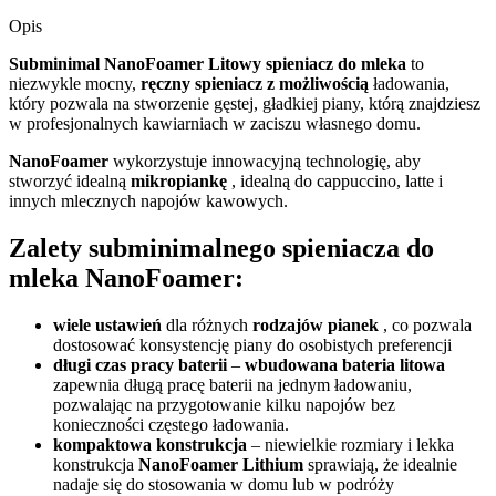
Opis
Subminimal NanoFoamer Litowy spieniacz do mleka
to
niezwykle mocny,
ręczny spieniacz z możliwością
ładowania,
który pozwala na stworzenie gęstej, gładkiej piany, którą znajdziesz
w profesjonalnych kawiarniach w zaciszu własnego domu.
NanoFoamer
wykorzystuje innowacyjną technologię, aby
stworzyć idealną
mikropiankę
, idealną do cappuccino, latte i
innych mlecznych napojów kawowych.
Zalety subminimalnego spieniacza do
mleka NanoFoamer:
wiele ustawień
dla różnych
rodzajów pianek
, co pozwala
dostosować konsystencję piany do osobistych preferencji
długi czas pracy baterii
–
wbudowana bateria litowa
zapewnia długą pracę baterii na jednym ładowaniu,
pozwalając na przygotowanie kilku napojów bez
konieczności częstego ładowania.
kompaktowa konstrukcja
– niewielkie rozmiary i lekka
konstrukcja
NanoFoamer Lithium
sprawiają, że idealnie
nadaje się do stosowania w domu lub w podróży