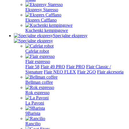
Ekspresy Staresso
Ekspres Cafflano
Kuchenki kempingowe
Specjalne ekspresy
Cafelat robot
Flair espresso
Flair 58
Flair 49 PRO
Flair PRO
Flair Classic /
Signature
Flair NEO FLEX
Flair 2GO
Flair akcesoria
Bellman coffee
Rok espresso
La Pavoni
9Barista
Rancilio