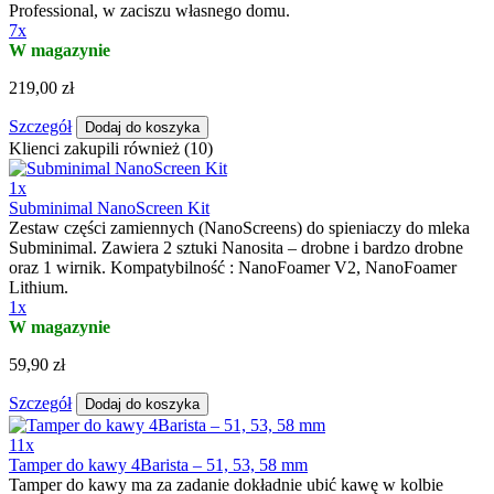
Professional, w zaciszu własnego domu.
7x
W magazynie
219,00 zł
Szczegół
Dodaj do koszyka
Klienci zakupili również (10)
1x
Subminimal NanoScreen Kit
Zestaw części zamiennych (NanoScreens) do spieniaczy do mleka
Subminimal. Zawiera 2 sztuki Nanosita – drobne i bardzo drobne
oraz 1 wirnik. Kompatybilność : NanoFoamer V2, NanoFoamer
Lithium.
1x
W magazynie
59,90 zł
Szczegół
Dodaj do koszyka
11x
Tamper do kawy 4Barista – 51, 53, 58 mm
Tamper do kawy ma za zadanie dokładnie ubić kawę w kolbie