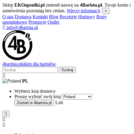
Sklep
EKOapsulki.pl
zmienił nazwę na
4Barista.pl
. Twoje konto i
zamówienia pozostają bez zmian.
Więcej informacji
.
×
O nas
Dostawa
Kontakt
Blog
Recenzje
Hurtowy
Bony
upominkowe
Promocje
Outlet
info@4barista.pl
4
barista
.pl
sklep dla baristów
Szukaj
PL
Wybierz kraj dostawy
Proszę wybrać swój kraj
Lub
Zostań w
4barista.pl