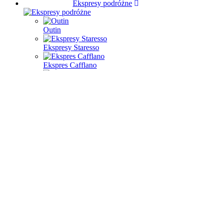
Ekspresy podróżne
Outin
Ekspresy Staresso
Ekspres Cafflano
Kuchenki kempingowe
Specjalne ekspresy
Cafelat robot
Flair espresso
Flair 58
Flair 49 PRO
Flair PRO
Flair Classic /
Signature
Flair NEO FLEX
Flair 2GO
Flair akcesoria
Bellman coffee
Rok espresso
La Pavoni