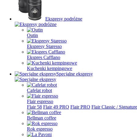
Ekspresy podróżne
Outin
Ekspresy Staresso
Ekspres Cafflano
Kuchenki kempingowe
Specjalne ekspresy
Cafelat robot
Flair espresso
Flair 58
Flair 49 PRO
Flair PRO
Flair Classic / Signatur
Bellman coffee
Rok espresso