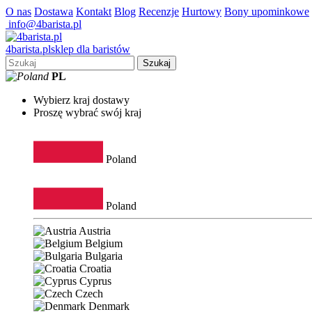
O nas
Dostawa
Kontakt
Blog
Recenzje
Hurtowy
Bony upominkowe
info@4barista.pl
4
barista
.pl
sklep dla baristów
Szukaj
PL
Wybierz kraj dostawy
Proszę wybrać swój kraj
Poland
Poland
Austria
Belgium
Bulgaria
Croatia
Cyprus
Czech
Denmark