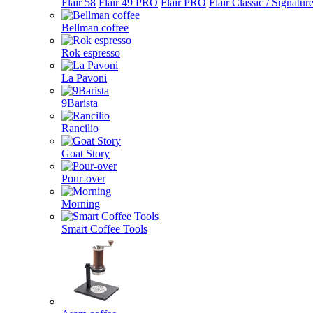
Flair 58
Flair 49 PRO
Flair PRO
Flair Classic / Signatur
Bellman coffee
Rok espresso
La Pavoni
9Barista
Rancilio
Goat Story
Pour-over
Morning
Smart Coffee Tools