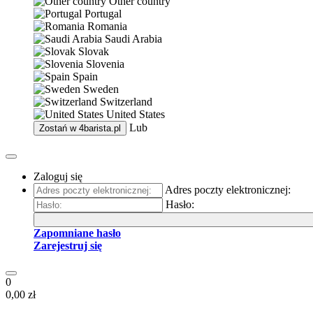
Other country
Portugal
Romania
Saudi Arabia
Slovak
Slovenia
Spain
Sweden
Switzerland
United States
Lub
Zostań w
4barista.pl
Zaloguj się
Adres poczty elektronicznej:
Hasło:
Zapomniane hasło
Zarejestruj się
0
0,00 zł