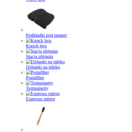
Podkładki pod tamper
Knock box
Stacja ubijania
Dzbanki na mleko
Portafilter
Termometry
Espresso mirror