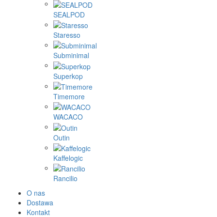
SEALPOD
Staresso
Subminimal
Superkop
Timemore
WACACO
Outin
Kaffelogic
Rancilio
O nas
Dostawa
Kontakt