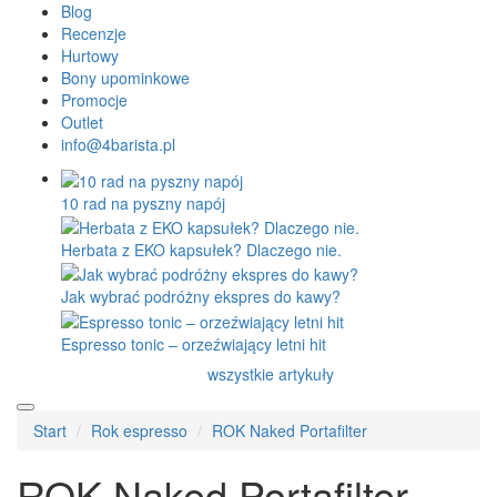
Blog
Recenzje
Hurtowy
Bony upominkowe
Promocje
Outlet
info@4barista.pl
10 rad na pyszny napój
Herbata z EKO kapsułek? Dlaczego nie.
Jak wybrać podróżny ekspres do kawy?
Espresso tonic – orzeźwiający letni hit
wszystkie artykuły
Start
Rok espresso
ROK Naked Portafilter
ROK Naked Portafilter