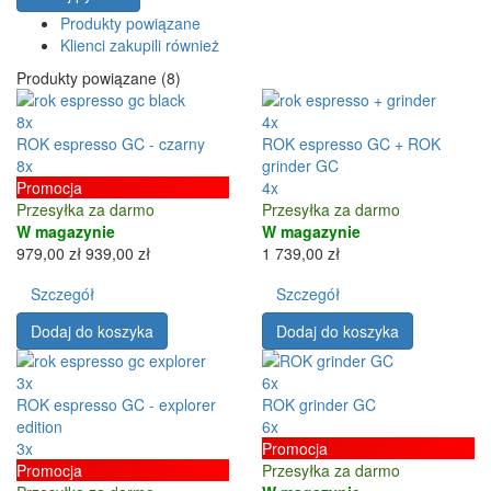
Produkty powiązane
Klienci zakupili również
Produkty powiązane (8)
8x
4x
ROK espresso GC - czarny
ROK espresso GC + ROK
8x
grinder GC
Promocja
4x
Przesyłka za darmo
Przesyłka za darmo
W magazynie
W magazynie
979,00 zł
939,00 zł
1 739,00 zł
Szczegół
Szczegół
Dodaj do koszyka
Dodaj do koszyka
3x
6x
ROK espresso GC - explorer
ROK grinder GC
edition
6x
3x
Promocja
Promocja
Przesyłka za darmo