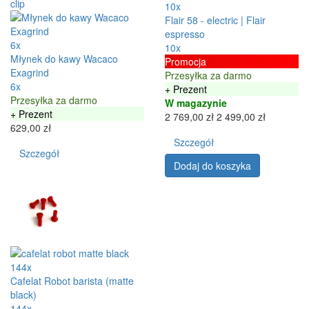
10x
Flair 58 - electric | Flair
espresso
6x
10x
Młynek do kawy Wacaco
Promocja
Exagrind
Przesyłka za darmo
6x
+ Prezent
Przesyłka za darmo
W magazynie
+ Prezent
2 769,00 zł
2 499,00 zł
629,00 zł
Szczegół
Szczegół
Dodaj do koszyka
144x
Cafelat Robot barista (matte
black)
144x