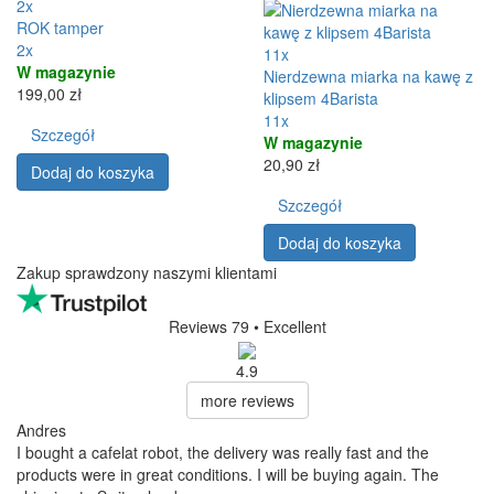
2x
ROK tamper
2x
11x
W magazynie
Nierdzewna miarka na kawę z
199,00 zł
klipsem 4Barista
11x
Szczegół
W magazynie
20,90 zł
Dodaj do koszyka
Szczegół
Dodaj do koszyka
Zakup sprawdzony naszymi klientami
Reviews 79
• Excellent
4.9
more reviews
Andres
I bought a cafelat robot, the delivery was really fast and the
products were in great conditions. I will be buying again. The