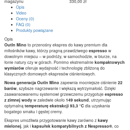
magazynu
330,00 zł
Opis
Video
Oceny (0)
FAQ (0)
Produkty powiązane
Opis
OutIn Mino
to przenośny ekspres do kawy premium dla
miłośników kawy, którzy pragną prawdziwego
espresso
w
dowolnym miejscu – w podróży, w samochodzie, w biurze, na
łonie natury czy w górach. Pomimo ekstremalnie
kompaktowych
wymiarów
oferuje wydajność i technologię zbliżoną do
klasycznych domowych ekspresów ciśnieniowych.
Nowa generacja OutIn Mino
zapewnia mocniejsze ciśnienie
22
barów
, szybsze nagrzewanie i większą wytrzymałość. Dzięki
zaawansowanemu systemowi grzewczemu przygotuje
espresso
z zimnej wody
w zaledwie około
149 sekund
, utrzymując
optymalną
temperaturę ekstrakcji 93,3 °C
dla uzyskania
bogatego smaku i gęstej cremy.
Ekspres umożliwia przygotowanie kawy zarówno z
kawy
mielonej
, jak i
kapsułek kompatybilnych z Nespresso®
, co