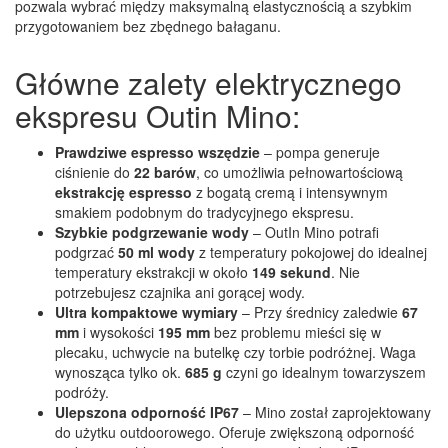
pozwala wybrać między maksymalną elastycznością a szybkim
przygotowaniem bez zbędnego bałaganu.
Główne zalety elektrycznego
ekspresu Outin Mino:
Prawdziwe espresso wszędzie
– pompa generuje
ciśnienie do
22 barów
, co umożliwia pełnowartościową
ekstrakcję espresso
z bogatą cremą i intensywnym
smakiem podobnym do tradycyjnego ekspresu.
Szybkie podgrzewanie wody
– OutIn Mino potrafi
podgrzać
50 ml wody
z temperatury pokojowej do idealnej
temperatury ekstrakcji w około
149 sekund
. Nie
potrzebujesz czajnika ani gorącej wody.
Ultra kompaktowe wymiary
– Przy średnicy zaledwie
67
mm
i wysokości
195 mm
bez problemu mieści się w
plecaku, uchwycie na butelkę czy torbie podróżnej. Waga
wynosząca tylko ok.
685 g
czyni go idealnym towarzyszem
podróży.
Ulepszona odporność IP67
– Mino został zaprojektowany
do użytku outdoorowego. Oferuje zwiększoną odporność