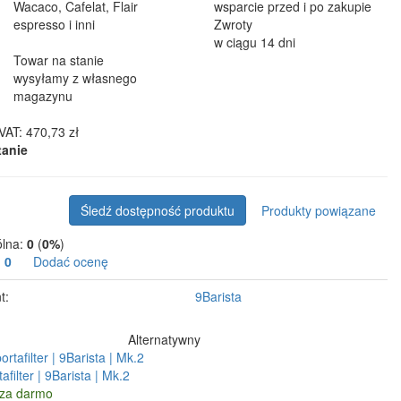
Wacaco, Cafelat, Flair
wsparcie przed i po zakupie
espresso i inni
Zwroty
w ciągu 14 dni
Towar na stanie
wysyłamy z własnego
magazynu
VAT: 470,73 zł
tanie
Śledź dostępność produktu
Produkty powiązane
ólna:
0
(
0%
)
:
0
Dodać ocenę
t:
9Barista
Alternatywny
filter | 9Barista | Mk.2
 za darmo