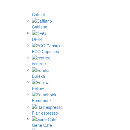
Cafelat
Cafflano
DF64
ECO Capsules
ecotree
Eureka
Fellow
Femobook
Flair espresso
Gene Café