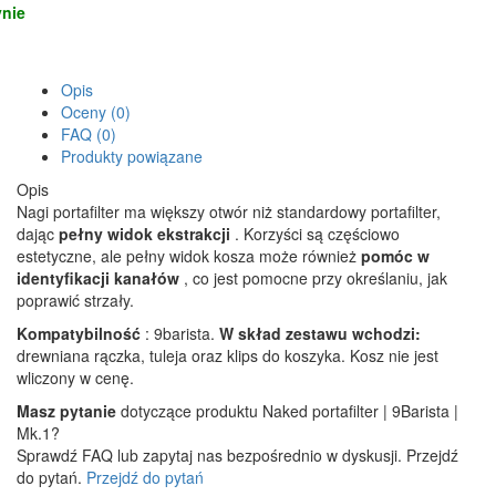
nie
Opis
Oceny (0)
FAQ (0)
Produkty powiązane
Opis
Nagi portafilter ma większy otwór niż standardowy portafilter,
dając
pełny widok ekstrakcji
. Korzyści są częściowo
estetyczne, ale pełny widok kosza może również
pomóc w
identyfikacji kanałów
, co jest pomocne przy określaniu, jak
poprawić strzały.
Kompatybilność
: 9barista.
W skład zestawu wchodzi:
drewniana rączka, tuleja oraz klips do koszyka. Kosz nie jest
wliczony w cenę.
Masz pytanie
dotyczące produktu Naked portafilter | 9Barista |
Mk.1?
Sprawdź FAQ lub zapytaj nas bezpośrednio w dyskusji. Przejdź
do pytań.
Przejdź do pytań