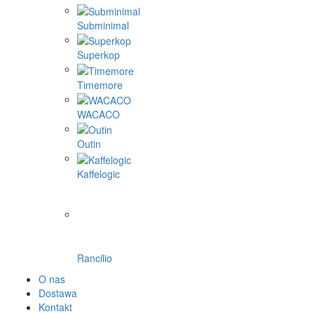
Subminimal
Superkop
Timemore
WACACO
Outin
Kaffelogic
Rancilio
O nas
Dostawa
Kontakt