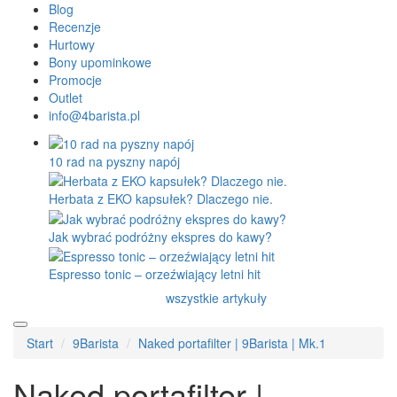
Blog
Recenzje
Hurtowy
Bony upominkowe
Promocje
Outlet
info@4barista.pl
10 rad na pyszny napój
Herbata z EKO kapsułek? Dlaczego nie.
Jak wybrać podróżny ekspres do kawy?
Espresso tonic – orzeźwiający letni hit
wszystkie artykuły
Start
9Barista
Naked portafilter | 9Barista | Mk.1
Naked portafilter |