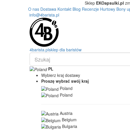
Sklep
EKOapsulki.pl
zm
O nas
Dostawa
Kontakt
Blog
Recenzje
Hurtowy
Bony u
info@4barista.pl
4
barista
.pl
sklep dla baristów
PL
Wybierz kraj dostawy
Proszę wybrać swój kraj
Poland
Poland
Austria
Belgium
Bulgaria