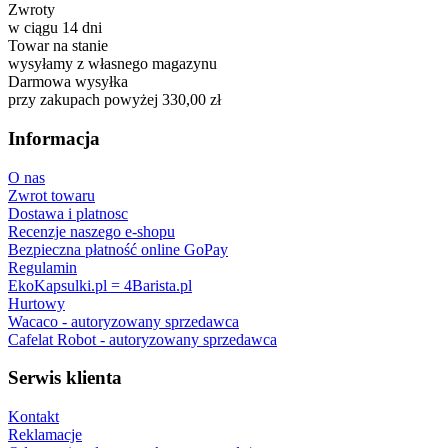
Zwroty
w ciągu 14 dni
Towar na stanie
wysyłamy z własnego magazynu
Darmowa wysyłka
przy zakupach powyżej 330,00 zł
Informacja
O nas
Zwrot towaru
Dostawa i platnosc
Recenzje naszego e-shopu
Bezpieczna płatność online GoPay
Regulamin
EkoKapsulki.pl = 4Barista.pl
Hurtowy
Wacaco - autoryzowany sprzedawca
Cafelat Robot - autoryzowany sprzedawca
Serwis klienta
Kontakt
Reklamacje