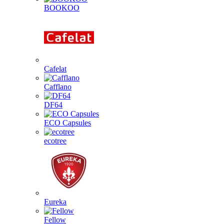
BOOKOO
Cafelat
Cafflano
DF64
ECO Capsules
ecotree
Eureka
Fellow