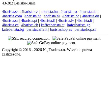
43-382 Bielsko-Biała
4barista.sk
|
4barista.cz
|
4barista.hu
|
4barista.ro
|
4barista.de
|
4barista.com
|
4barista.hr
|
4barista.nl
|
4barista.be
|
4barista.dk
|
4barista.se
|
4barista.pt
|
4barista.fi
|
4barista.lv
|
4barista.lt
|
4barista.ee
|
4barista.ch
|
kaffeebarista.at
|
kafesbarista.gr
|
kafebarista.bg
|
baristacaffe.it
|
baristashop.es
|
baristashop.si
Copyright © 2016 - 2026 NajTrade s.r.o. Wszelkie prawa
zastrzeżone.