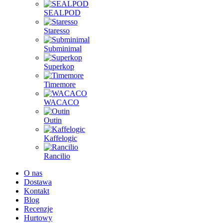
SEALPOD
Staresso
Subminimal
Superkop
Timemore
WACACO
Outin
Kaffelogic
Rancilio
O nas
Dostawa
Kontakt
Blog
Recenzje
Hurtowy