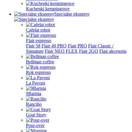
Kuchenki kempingowe
Specjalne ekspresy
Cafelat robot
Flair espresso
Flair 58
Flair 49 PRO
Flair PRO
Flair Classic /
Signature
Flair NEO FLEX
Flair 2GO
Flair akcesoria
Bellman coffee
Rok espresso
La Pavoni
9Barista
Rancilio
Goat Story
Pour-over