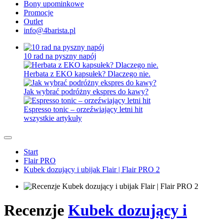
Bony upominkowe
Promocje
Outlet
info@4barista.pl
10 rad na pyszny napój
Herbata z EKO kapsułek? Dlaczego nie.
Jak wybrać podróżny ekspres do kawy?
Espresso tonic – orzeźwiający letni hit
wszystkie artykuły
Start
Flair PRO
Kubek dozujący i ubijak Flair | Flair PRO 2
Recenzje
Kubek dozujący i