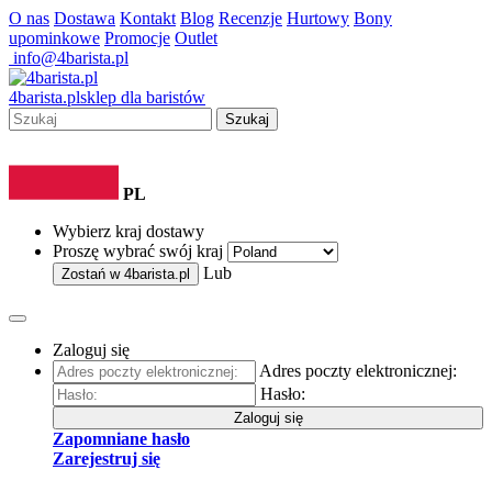
O nas
Dostawa
Kontakt
Blog
Recenzje
Hurtowy
Bony
upominkowe
Promocje
Outlet
info@4barista.pl
4
barista
.pl
sklep dla baristów
Szukaj
PL
Wybierz kraj dostawy
Proszę wybrać swój kraj
Lub
Zostań w
4barista.pl
Zaloguj się
Adres poczty elektronicznej:
Hasło:
Zaloguj się
Zapomniane hasło
Zarejestruj się