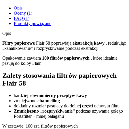
Opis
Oceny (1)
FAQ (1)
Produkty powiązane
Opis
Filtry papierowe
Flair 58 poprawiają
ekstrakcję kawy
, redukując
„kanalikowanie” i rozpryskiwanie podczas ekstrakcji.
Opakowanie zawiera
100 filtrów papierowych
, które idealnie
pasują do kolby Flair.
Zalety stosowania filtrów papierowych
Flair 58
bardziej
równomierny przepływ kawy
zmniejszone
channelling
dokładny rozmiar pasujący do dolnej części uchwytu filtra
Zmniejszono „rozpryskiwanie”
podczas używania gołego
Portafilter – mniej bałaganu
W zestawie:
100 szt. filtrów papierowych