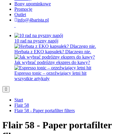
Bony upominkowe
Promocje
Outlet
info@4barista.pl
10 rad na pyszny napój
Herbata z EKO kapsułek? Dlaczego nie.
Jak wybrać podróżny ekspres do kawy?
Espresso tonic – orzeźwiający letni hit
wszystkie artykuły
Start
Flair 58
Flair 58 - Paper portafilter filters
Flair 58 - Paper portafilter