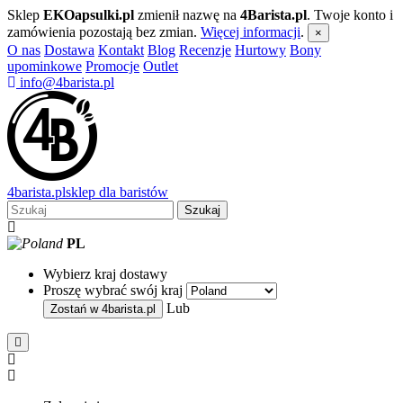
Sklep
EKOapsulki.pl
zmienił nazwę na
4Barista.pl
. Twoje konto i
zamówienia pozostają bez zmian.
Więcej informacji
.
×
O nas
Dostawa
Kontakt
Blog
Recenzje
Hurtowy
Bony
upominkowe
Promocje
Outlet
info@4barista.pl
4
barista
.pl
sklep dla baristów
Szukaj
PL
Wybierz kraj dostawy
Proszę wybrać swój kraj
Lub
Zostań w
4barista.pl