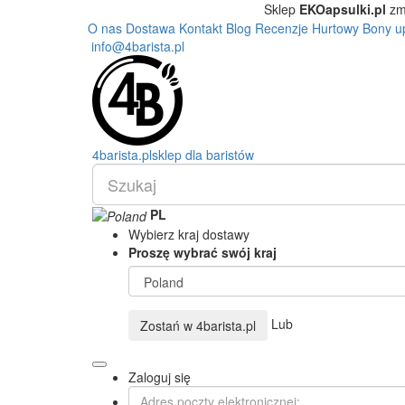
Sklep
EKOapsulki.pl
zm
O nas
Dostawa
Kontakt
Blog
Recenzje
Hurtowy
Bony u
info@4barista.pl
4
barista
.pl
sklep dla baristów
PL
Wybierz kraj dostawy
Proszę wybrać swój kraj
Lub
Zostań w
4barista.pl
Zaloguj się