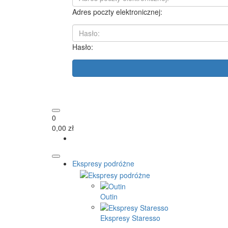
Adres poczty elektronicznej:
Hasło:
0
0,00 zł
Ekspresy podróżne
Outin
Ekspresy Staresso