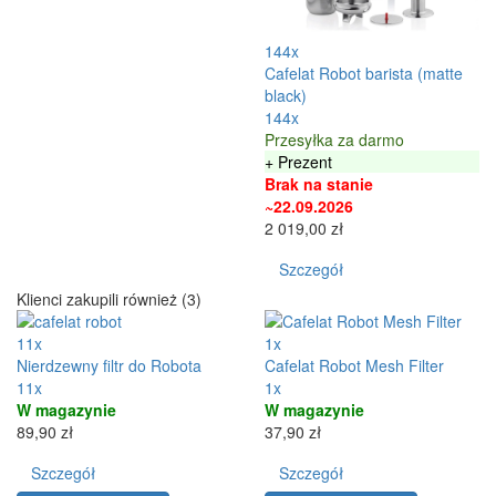
144x
Cafelat Robot barista (matte
black)
144x
Przesyłka za darmo
+ Prezent
Brak na stanie
~22.09.2026
2 019,00 zł
Szczegół
Klienci zakupili również (3)
11x
1x
Nierdzewny filtr do Robota
Cafelat Robot Mesh Filter
11x
1x
W magazynie
W magazynie
89,90 zł
37,90 zł
Szczegół
Szczegół