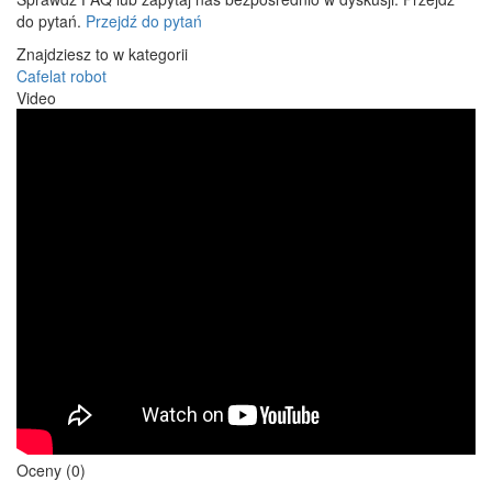
do pytań.
Przejdź do pytań
Znajdziesz to w kategorii
Cafelat robot
Video
Oceny (0)