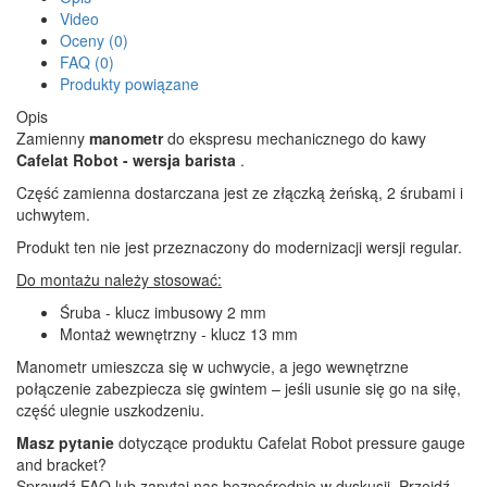
Video
Oceny (0)
FAQ (0)
Produkty powiązane
Opis
Zamienny
manometr
do ekspresu mechanicznego do kawy
Cafelat Robot
- wersja barista
.
Część zamienna dostarczana jest ze złączką żeńską, 2 śrubami i
uchwytem.
Produkt ten nie jest przeznaczony do modernizacji wersji regular.
Do montażu należy stosować:
Śruba - klucz imbusowy 2 mm
Montaż wewnętrzny - klucz 13 mm
Manometr umieszcza się w uchwycie, a jego wewnętrzne
połączenie zabezpiecza się gwintem – jeśli usunie się go na siłę,
część ulegnie uszkodzeniu.
Masz pytanie
dotyczące produktu Cafelat Robot pressure gauge
and bracket?
Sprawdź FAQ lub zapytaj nas bezpośrednio w dyskusji. Przejdź