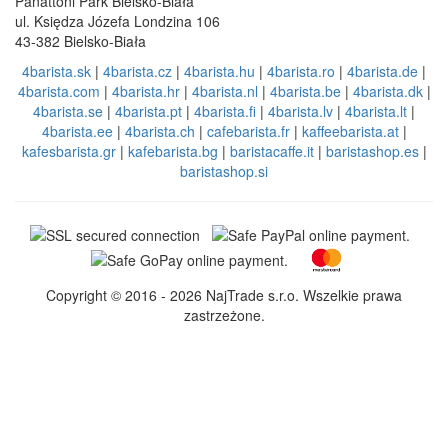
Panattoni Park Bielsko-Biała
ul. Księdza Józefa Londzina 106
43-382 Bielsko-Biała
4barista.sk
|
4barista.cz
|
4barista.hu
|
4barista.ro
|
4barista.de
|
4barista.com
|
4barista.hr
|
4barista.nl
|
4barista.be
|
4barista.dk
|
4barista.se
|
4barista.pt
|
4barista.fi
|
4barista.lv
|
4barista.lt
|
4barista.ee
|
4barista.ch
|
cafebarista.fr
|
kaffeebarista.at
|
kafesbarista.gr
|
kafebarista.bg
|
baristacaffe.it
|
baristashop.es
|
baristashop.si
Copyright © 2016 - 2026 NajTrade s.r.o. Wszelkie prawa
zastrzeżone.