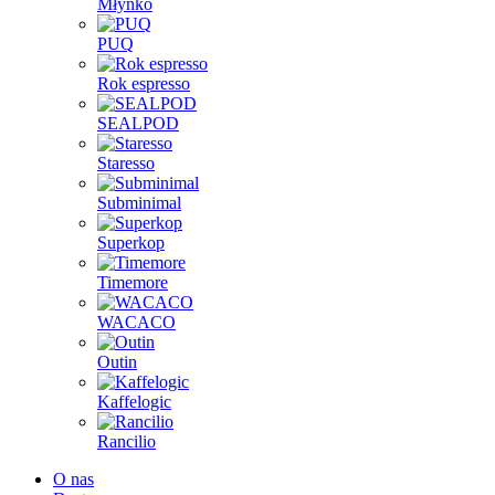
Młynko
PUQ
Rok espresso
SEALPOD
Staresso
Subminimal
Superkop
Timemore
WACACO
Outin
Kaffelogic
Rancilio
O nas