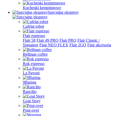
Kuchenki kempingowe
Specjalne ekspresy
Cafelat robot
Flair espresso
Flair 58
Flair 49 PRO
Flair PRO
Flair Classic /
Signature
Flair NEO FLEX
Flair 2GO
Flair akcesoria
Bellman coffee
Rok espresso
La Pavoni
9Barista
Rancilio
Goat Story
Pour-over