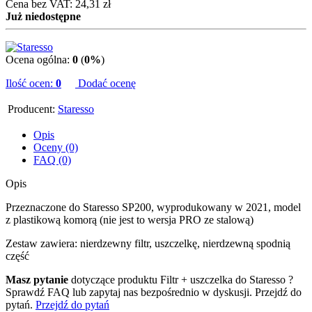
Cena bez VAT: 24,31 zł
Już niedostępne
Ocena ogólna:
0
(
0%
)
Ilość ocen:
0
Dodać ocenę
Producent:
Staresso
Opis
Oceny (0)
FAQ (0)
Opis
Przeznaczone do Staresso SP200, wyprodukowany w 2021, model
z plastikową komorą (nie jest to wersja PRO ze stalową)
Zestaw zawiera: nierdzewny filtr, uszczelkę, nierdzewną spodnią
część
Masz pytanie
dotyczące produktu Filtr + uszczelka do Staresso ?
Sprawdź FAQ lub zapytaj nas bezpośrednio w dyskusji. Przejdź do
pytań.
Przejdź do pytań