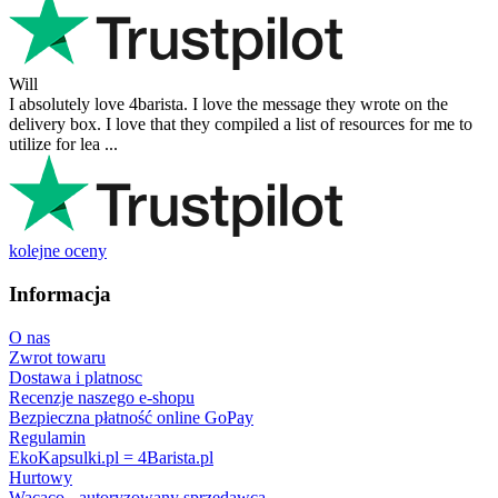
Will
I absolutely love 4barista. I love the message they wrote on the
delivery box. I love that they compiled a list of resources for me to
utilize for lea ...
kolejne oceny
Informacja
O nas
Zwrot towaru
Dostawa i platnosc
Recenzje naszego e-shopu
Bezpieczna płatność online GoPay
Regulamin
EkoKapsulki.pl = 4Barista.pl
Hurtowy
Wacaco - autoryzowany sprzedawca