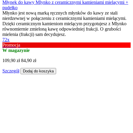
Młynek do kawy Mlynko z ceramicznymi kamieniami mielącymi +
pudełko
Młynko jest nową marką ręcznych młynków do kawy ze stali
nierdzewnej w połączeniu z ceramicznymi kamieniami mielącymi.
Dzięki ceramicznym kamieniom mielącym przygotujesz z Mlynko
równomiernie zmieloną kawę odpowiedniej frakcji. O grubości
mielenia (frakcji) sam decydujesz.
72x
Promocja
W magazynie
109,90 zł
84,90 zł
Szczegół
Dodaj do koszyka