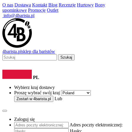
O nas
Dostawa
Kontakt
Blog
Recenzje
Hurtowy
Bony
upominkowe
Promocje
Outlet
info@4barista.pl
4
barista
.pl
sklep dla baristów
Szukaj
PL
Wybierz kraj dostawy
Proszę wybrać swój kraj
Lub
Zostań w
4barista.pl
Zaloguj się
Adres poczty elektronicznej:
Hasło: