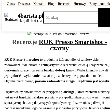
O nas
Dostawa
Kontakt
Blog
Recenzje
Hurtowy
Bony upomin
Promocje
Outlet
4
barista
.pl
Sz
sklep dla baristów
Recenzje
ROK Presso Smartshot -
czarny
ROK Presso Smartshot
to produkt, z którego klienci są niezwykle
zadowoleni. Wielokrotnie entuzjastycznie recenzenci chwalą urządzenie za 
doskonałą pracę
i parzenie
bardzo dobrej kawy
. Wielu klientów chwali
jego
jakość i wykonanie
, uznając go za lepszy niż poprzednie modele.
Ogólnie rzecz biorąc,
poziom zadowolenia z tego urządzenia jest wysoki
Użytkownicy chwalą również
przyjemną obsługę
, która zdaniem niektóry
jest nawet
bardziej relaksująca
niż w przypadku klasycznych wersji. Pom
sporadycznych uwag dotyczących sporadycznego luzowania się dźwigni
podczas naciskania, ogólne wrażenie jest bardzo pozytywne. Klienci
chętni