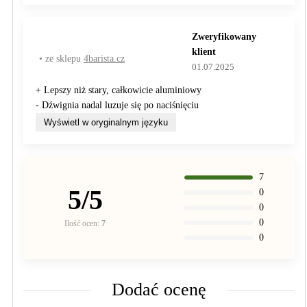
Zweryfikowany
klient
• ze sklepu
4barista.cz
01.07.2025
+ Lepszy niż stary, całkowicie aluminiowy
- Dźwignia nadal luzuje się po naciśnięciu
Wyświetl w oryginalnym języku
7
5/5
0
0
0
Ilość ocen:
7
0
Dodać ocenę