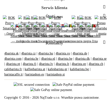
Serwis klienta
Śledź nas
Kontakty
4barista.sk
|
4barista.cz
|
4barista.hu
|
4barista.ro
|
4barista.de
|
4barista.com
|
4barista.hr
|
4barista.nl
|
4barista.be
|
4barista.dk
|
4barista.se
|
4barista.pt
|
4barista.fi
|
4barista.lv
|
4barista.lt
|
4barista.ee
|
4barista.ch
|
cafebarista.fr
|
kaffeebarista.at
|
kafesbarista.gr
|
kafebarista.bg
|
baristacaffe.it
|
baristashop.es
|
baristashop.si
Copyright © 2016 - 2026 NajTrade s.r.o. Wszelkie prawa zastrzeżone.