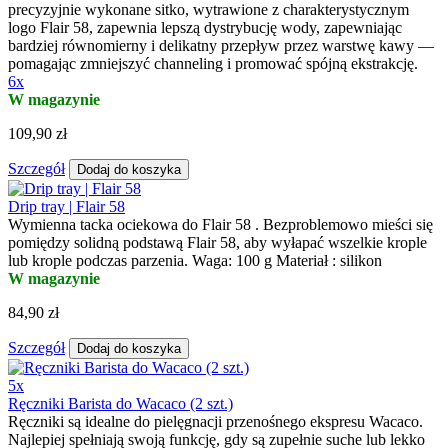
precyzyjnie wykonane sitko, wytrawione z charakterystycznym
logo Flair 58, zapewnia lepszą dystrybucję wody, zapewniając
bardziej równomierny i delikatny przepływ przez warstwę kawy —
pomagając zmniejszyć channeling i promować spójną ekstrakcję.
6x
W magazynie
109,90 zł
Szczegół
Dodaj do koszyka
Drip tray | Flair 58
Wymienna tacka ociekowa do Flair 58 . Bezproblemowo mieści się
pomiędzy solidną podstawą Flair 58, aby wyłapać wszelkie krople
lub krople podczas parzenia. Waga: 100 g Materiał : silikon
W magazynie
84,90 zł
Szczegół
Dodaj do koszyka
5x
Ręczniki Barista do Wacaco (2 szt.)
Ręczniki są idealne do pielęgnacji przenośnego ekspresu Wacaco.
Najlepiej spełniają swoją funkcję, gdy są zupełnie suche lub lekko