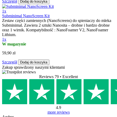
Szczegół
Dodaj do koszyka
1x
Subminimal NanoScreen Kit
Zestaw części zamiennych (NanoScreens) do spieniaczy do mleka
Subminimal. Zawiera 2 sztuki Nanosita – drobne i bardzo drobne
oraz 1 wirnik. Kompatybilność : NanoFoamer V2, NanoFoamer
Lithium.
1x
W magazynie
59,90 zł
Szczegół
Dodaj do koszyka
Zakup sprawdzony naszymi klientami
Reviews 79
• Excellent
4.9
more reviews
Andres