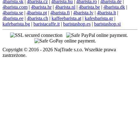
4barista.sk
|
4barista.cz
|
4barista.hu
|
4barista.ro
|
4barista.de
|
4barista.com
|
4barista.hr
|
4barista.nl
|
4barista.be
|
4barista.dk
|
4barista.se
|
4barista.pt
|
4barista.fi
|
4barista.lv
|
4barista.lt
|
4barista.ee
|
4barista.ch
|
kaffeebarista.at
|
kafesbarista.gr
|
kafebarista.bg
|
baristacaffe.it
|
baristashop.es
|
baristashop.si
Copyright © 2016 - 2026 NajTrade s.r.o. Wszelkie prawa
zastrzeżone.