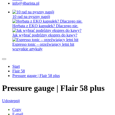
info@4barista.pl
10 rad na pyszny napój
Herbata z EKO kapsułek? Dlaczego nie.
Jak wybrać podróżny ekspres do kawy?
Espresso tonic – orzeźwiający letni hit
wszystkie artykuły
Start
Flair 58
Pressure gauge | Flair 58 plus
Pressure gauge | Flair 58 plus
Udostępnij
Copy
E-mail