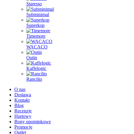
Staresso
Subminimal
Superkop
Timemore
WACACO
Outin
Kaffelogic
Rancilio
O nas
Dostawa
Kontakt
Blog
Recenzje
Hurtowy
Bony upominkowe
Promocje
Outlet