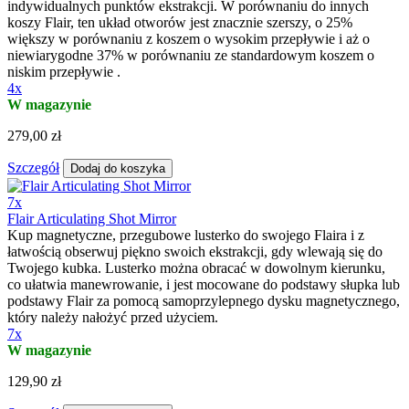
indywidualnych punktów ekstrakcji. W porównaniu do innych
koszy Flair, ten układ otworów jest znacznie szerszy, o 25%
większy w porównaniu z koszem o wysokim przepływie i aż o
niewiarygodne 37% w porównaniu ze standardowym koszem o
niskim przepływie .
4x
W magazynie
279,00 zł
Szczegół
Dodaj do koszyka
7x
Flair Articulating Shot Mirror
Kup magnetyczne, przegubowe lusterko do swojego Flaira i z
łatwością obserwuj piękno swoich ekstrakcji, gdy wlewają się do
Twojego kubka. Lusterko można obracać w dowolnym kierunku,
co ułatwia manewrowanie, i jest mocowane do podstawy słupka lub
podstawy Flair za pomocą samoprzylepnego dysku magnetycznego,
który należy nałożyć przed użyciem.
7x
W magazynie
129,90 zł