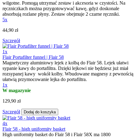
wilgotne. Pomogą utrzymać zestaw i akcesoria w czystości. Na
ręczniczkach można przygotowywać kawę, gdyż doskonale
absorbują rozlane płyny. Zestaw obejmuje 2 czarne ręczniki.
5x
44,90 zł
Szczegół
1x
Flair Portafilter funnel | Flair 58
Magnetyczny aluminiowy lejek z kolbą do Flair 58. Lejek ułatwi
sypanie kawy do portafiltra. Dzięki lejkowi nie będziesz już miał
rozsypanej kawy wokół kolby. Wbudowane magnesy z pewnością
ułatwią przymocowanie lejka do portafiltra.
1x
W magazynie
129,90 zł
Szczegół
Dodaj do koszyka
4x
Flair 58 - high uniformity basket
High uniformity basket do Flair 58 i Flair 58X ma 1800