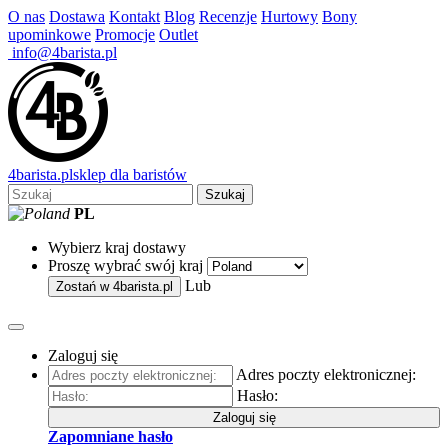
O nas
Dostawa
Kontakt
Blog
Recenzje
Hurtowy
Bony
upominkowe
Promocje
Outlet
info@4barista.pl
4
barista
.pl
sklep dla baristów
Szukaj
PL
Wybierz kraj dostawy
Proszę wybrać swój kraj
Lub
Zostań w
4barista.pl
Zaloguj się
Adres poczty elektronicznej:
Hasło:
Zaloguj się
Zapomniane hasło