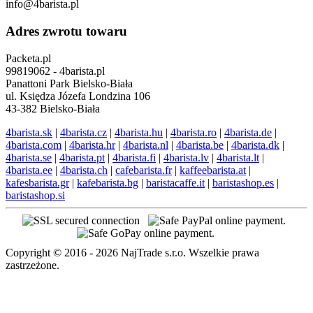
info@4barista.pl
Adres zwrotu towaru
Packeta.pl
99819062 - 4barista.pl
Panattoni Park Bielsko-Biała
ul. Księdza Józefa Londzina 106
43-382 Bielsko-Biała
4barista.sk
|
4barista.cz
|
4barista.hu
|
4barista.ro
|
4barista.de
|
4barista.com
|
4barista.hr
|
4barista.nl
|
4barista.be
|
4barista.dk
|
4barista.se
|
4barista.pt
|
4barista.fi
|
4barista.lv
|
4barista.lt
|
4barista.ee
|
4barista.ch
|
cafebarista.fr
|
kaffeebarista.at
|
kafesbarista.gr
|
kafebarista.bg
|
baristacaffe.it
|
baristashop.es
|
baristashop.si
Copyright © 2016 - 2026 NajTrade s.r.o. Wszelkie prawa
zastrzeżone.