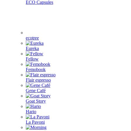
ECO Capsules
ecotree
Eureka
Fellow
Femobook
Flair espresso
Gene Café
Goat Story
Hario
La Pavoni