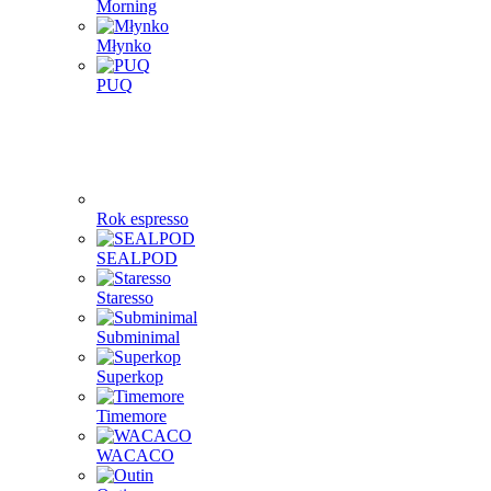
Morning
Młynko
PUQ
Rok espresso
SEALPOD
Staresso
Subminimal
Superkop
Timemore
WACACO