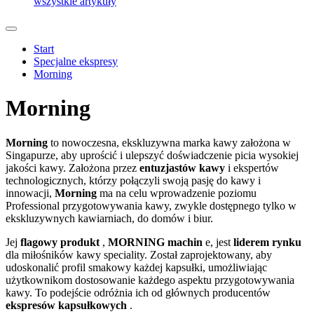
wszystkie artykuły
Start
Specjalne ekspresy
Morning
Morning
Morning
to nowoczesna, ekskluzywna marka kawy założona w
Singapurze, aby uprościć i ulepszyć doświadczenie picia wysokiej
jakości kawy. Założona przez
entuzjastów kawy
i ekspertów
technologicznych, którzy połączyli swoją pasję do kawy i
innowacji,
Morning
ma na celu wprowadzenie poziomu
Professional przygotowywania kawy, zwykle dostępnego tylko w
ekskluzywnych kawiarniach, do domów i biur.
Jej
flagowy produkt
,
MORNING machin
e, jest
liderem rynku
dla miłośników kawy speciality. Został zaprojektowany, aby
udoskonalić profil smakowy każdej kapsułki, umożliwiając
użytkownikom dostosowanie każdego aspektu przygotowywania
kawy. To podejście odróżnia ich od głównych producentów
ekspresów kapsułkowych
.