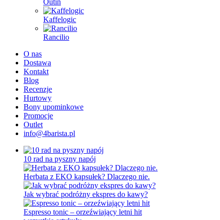
Outin
Kaffelogic
Rancilio
O nas
Dostawa
Kontakt
Blog
Recenzje
Hurtowy
Bony upominkowe
Promocje
Outlet
info@4barista.pl
10 rad na pyszny napój
Herbata z EKO kapsułek? Dlaczego nie.
Jak wybrać podróżny ekspres do kawy?
Espresso tonic – orzeźwiający letni hit