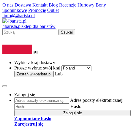
O nas
Dostawa
Kontakt
Blog
Recenzje
Hurtowy
Bony
upominkowe
Promocje
Outlet
info@4barista.pl
4
barista
.pl
sklep dla baristów
Szukaj
PL
Wybierz kraj dostawy
Proszę wybrać swój kraj
Lub
Zostań w
4barista.pl
Zaloguj się
Adres poczty elektronicznej:
Hasło:
Zaloguj się
Zapomniane hasło
Zarejestruj się