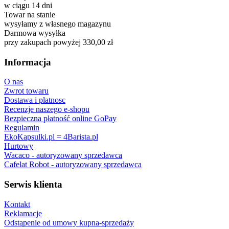
w ciągu 14 dni
Towar na stanie
wysyłamy z własnego magazynu
Darmowa wysyłka
przy zakupach powyżej 330,00 zł
Informacja
O nas
Zwrot towaru
Dostawa i platnosc
Recenzje naszego e-shopu
Bezpieczna płatność online GoPay
Regulamin
EkoKapsulki.pl = 4Barista.pl
Hurtowy
Wacaco - autoryzowany sprzedawca
Cafelat Robot - autoryzowany sprzedawca
Serwis klienta
Kontakt
Reklamacje
Odstąpenie od umowy kupna-sprzedaży