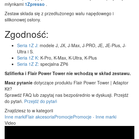
młynkami
1Zpresso
.
Zestaw składa się z przedłużonego wału napędowego i
silikonowej osłony.
Zgodność:
Seria 1Z J:
modele J, JX, J-Max, J-PRO, JE, JE-Plus, J-
Ultra i S.
Seria 1Z K:
K-Pro, K-Max, K-Ultra, K-Plus
Seria 1Z Z:
specjalna ZP6
Szlifierka i Flair Power Tower nie wchodzą w skład zestawu.
Masz pytanie
dotyczące produktu Flair Power Tower | Adaptor
Kit?
Sprawdź FAQ lub zapytaj nas bezpośrednio w dyskusji. Przejdź
do pytań.
Przejdź do pytań
Znajdziesz to w kategorii
Inne marki
Flair akcesoria
Promocje
Promocje - Inne marki
Video