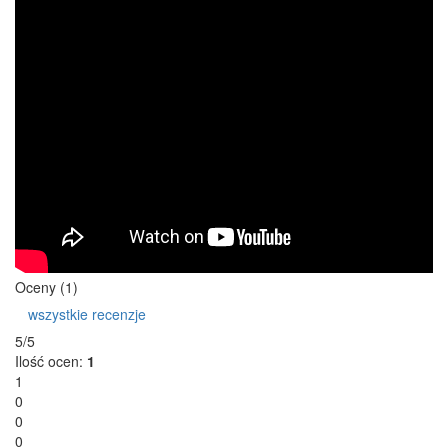
Oceny (1)
wszystkie recenzje
5/5
Ilość ocen:
1
1
0
0
0