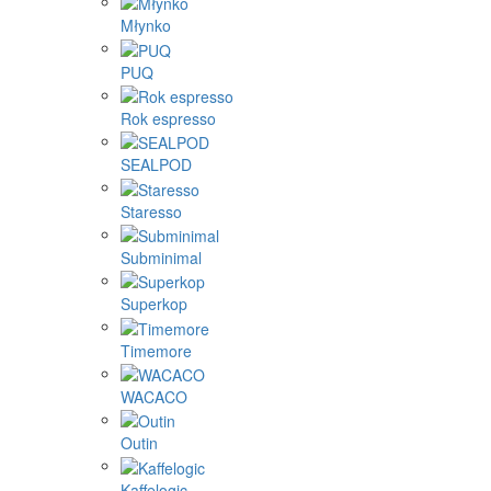
Młynko
PUQ
Rok espresso
SEALPOD
Staresso
Subminimal
Superkop
Timemore
WACACO
Outin
Kaffelogic