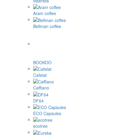
9Barista
Aram coffee
Bellman coffee
BOOKOO
Cafelat
Cafflano
DF64
ECO Capsules
ecotree